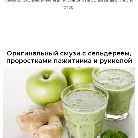
свежих овощей и зелени! И совсем необязательно нести
готов...
Оригинальный смузи с сельдереем,
проростками пажитника и рукколой