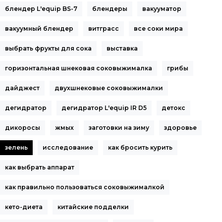
блендер L'equip BS-7
блендеры
вакууматор
вакуумный блендер
витграсс
все соки мира
выбрать фрукты для сока
выставка
горизонтальная шнековая соковыжималка
грибы
дайджест
двухшнековые соковыжималки
дегидратор
дегидратор L'equip IR D5
детокс
дикоросы
жмых
заготовки на зиму
здоровье
зелень
исследование
как бросить курить
как выбрать аппарат
как правильно пользоваться соковыжималкой
кето-диета
китайские подделки