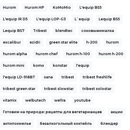
Hurom
Hurom HP
KoMoMio
L'equip BS5
L'equip IR D5
L'equip LOP-G3
L`equip
Lequip BS5
Lequip BS7
Tribest
blendtec
cоковыжималка
excalibur
ezidri
green star elite
h-200
hurom
hurom alpha
hurom chef
hurom h-100
hurom h-200
hurom mini
komo
konstar
l'equip
l'equip LD-918BT
sana
tribest
tribest freshlife
tribest green star
tribest slowstar
tribest solostar
vitamix
welbutech
wellra
youtube
Готовим на природе: рецепты для вегетарианцев
акции
антипохмелье
безалкогольный коктейль
блендер