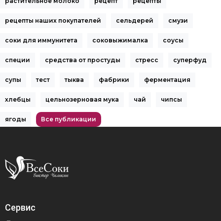
растительное молоко
рецепт
рецепты
рецепты наших покупателей
сельдерей
смузи
соки для иммунитета
соковыжималка
соусы
специи
средства от простуды
стресс
суперфуд
супы
тест
тыква
фабрики
ферментация
хлебцы
цельнозерновая мука
чай
чипсы
ягоды
Все публикации
Сервис