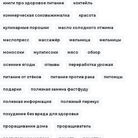
книги про здоровое питание
коктейль
коммерческая соковыжималка
красота
кулинарные порошки
масло холодного отжима
маслопресс
массажёр
мельница
мельницы
моносоки
мультисоки
мясо
обзор
осенние ягоды
отзывы
переработка урожая
питание от отёков
питание против рака
питомцы
подарки
полезная замена фастфуду
полезная информация
полезный перекус
похудение без вреда для здоровья
проращивание дома
проращиватель