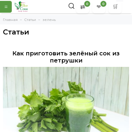
0
0
=
⇄
❤
🛒
Главная
Статьи
зелень
Статьи
Как приготовить зелёный сок из
петрушки