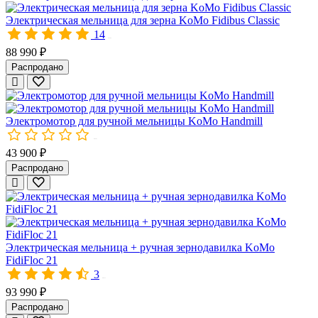
Все мельницы КоМо изготовлены на фирменном заводе в Альпах.
Электрическая мельница для зерна KoMo Fidibus Classic
14
Интернет-магазин «Все Соки» – официальный поставщик мельн
10165
88 990 ₽
Распродано
Электромотор для ручной мельницы KoMo Handmill
00587
43 900 ₽
Распродано
Электрическая мельница для зерна KoMo KoMoMio, жёлтый
Домашняя мельница для зерна KoMo KoMoMio подходит для по
Электрическая мельница + ручная зернодавилка KoMo
- Мягкого зерна (пшеница, овёс, ячмень, рожь);
FidiFloc 21
- Твёрдого зерна (рис, гречка, пшено, кукуруза);
3
- Семян бобовых;
00472
- Кофе;
93 990 ₽
- Специй.
Распродано