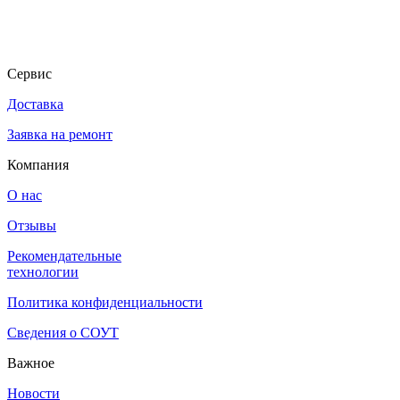
Каждая мельница Handmill сделана австрийскими мастерами на 
Сервис
Мы предоставляем фирменную гарантию KoMo и сервисное обсл
Доставка
Заявка на ремонт
Компания
О нас
Отзывы
Рекомендательные
технологии
Электрическая мельница + зернодавилка KoMo Duett 200
Политика конфиденциальности
В корпусе KoMo Duett 200 находятся два электрических устрой
Сведения о СОУТ
Важное
Чтобы приготовить полезные цельнозерновые хлопья, насыпьте 
Новости