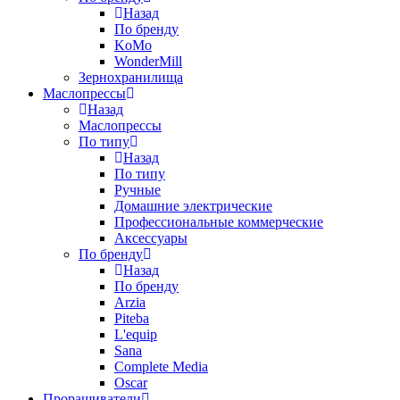
Назад
По бренду
KoMo
WonderMill
Зернохранилища
Маслопрессы
Назад
Маслопрессы
По типу
Назад
По типу
Ручные
Домашние электрические
Профессиональные коммерческие
Аксессуары
По бренду
Назад
По бренду
Arzia
Piteba
L'equip
Sana
Complete Media
Oscar
Проращиватели