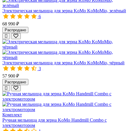
- Мягкого зерна (пшеница, овёс, ячмень, рожь);
Электрическая мельница для зерна KoMo KoMoMio, зелёный
- Твёрдого зерна (рис, гречка, пшено, кукуруза);
6
- Семян бобовых;
10329
- Кофе;
68 990 ₽
- Специй.
Распродано
Просто насыпьте нужное количество зерна в загрузочную чашу 
Электрическая мельница для зерна KoMo KoMoMio, чёрный
Все мельницы КоМо изготовлены на фирменном заводе в Альпах.
3
10330
57 900 ₽
Распродано
Интернет-магазин «Все Соки» – официальный поставщик мельн
Комплект
Ручная мельница для зерна KoMo Handmill Combo с
электромотором