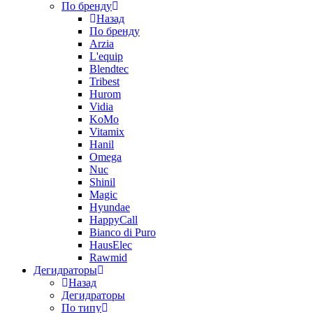
По бренду
Назад
По бренду
Arzia
L'equip
Blendtec
Tribest
Hurom
Vidia
KoMo
Vitamix
Hanil
Omega
Nuc
Shinil
Magic
Hyundae
HappyCall
Bianco di Puro
HausElec
Rawmid
Дегидраторы
Назад
Дегидраторы
По типу