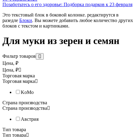
Позаботьтесь о его здоровье: Подборка подарков к 23 февраля
Это текстовый блок в боковой колонке. редактирутся в
- бобов;
разедле
Блоки
. Вы можете добавить любое количество других
блоков с текстом и картинками.
- специй.
Для муки из зерен и семян
Фильтр товаров
Для приготовления муки не нужно электричество: Вы сами кру
Цена, ₽
Цена, ₽
Торговая марка
Каждая мельница Handmill сделана австрийскими мастерами на 
Торговая марка
KoMo
Мы предоставляем фирменную гарантию KoMo и сервисное обсл
Страна производства
Страна производства
Австрия
Тип товара
Тип товара