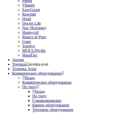
Piteba
Vitamix
EasyGreen
Rawmid
Hanil
Doctor Life
Nuc (Kuvings)
Happycall
Bianco di Puro
Gapo
Treebys
MOULINvilla
HausElec
Акции
Уценка
Техника Arzia
Коммерческое оборудование
Назад
Коммерческое оборудование
По типу
Назад
По типу
Соковыжималки
Барное оборудование
Тепловое оборудование