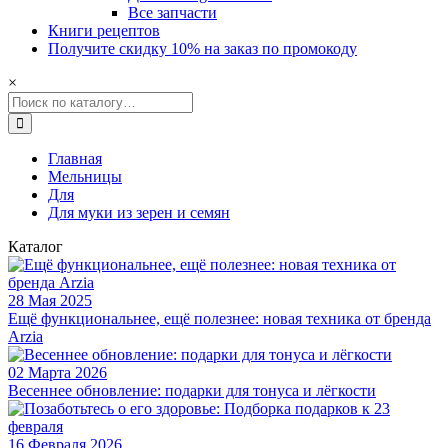
Все запчасти
Книги рецептов
Получите скидку 10% на заказ по промокоду
×
Главная
Мельницы
Для
Для муки из зерен и семян
Для муки из зерен и семян
Каталог
Ручная мельница для зерна KoMo Handmill
Кухонная мельница KoMo Handmill подходит для помола:
28 Мая 2025
Ещё функциональнее, ещё полезнее: новая техника от бренда
Arzia
- мягких злаков (пшеницы, ржи, ячменя);
02 Марта 2026
Весеннее обновление: подарки для тонуса и лёгкости
- твёрдого зерна (риса, гречки, кукурузы);
16 Февраля 2026