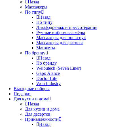
Назад
Массажеры
По типу
Назад
По типу
Лимфодренаж и прессотерапия
Ручные вибромассажёры
Массажеры для ног и рук
Массажеры для фитнеса
Манжеты
По бренду
Назад
По бренду
Welbutech (Seven Liner)
Gapo Alance
Doctor Life
Won Industry
Выгодные наборы
Подарки
Для кухни и дома
Назад
Для кухни и дома
Для десертов
Принадлежности
Назад