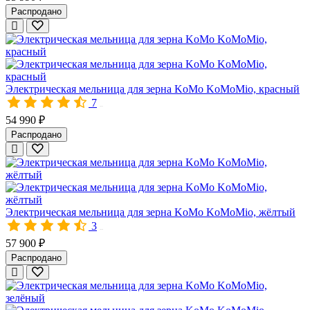
- Твёрдого зерна (рис, гречка, пшено, кукуруза);
Распродано
- Семян бобовых;
- Кофе;
- Специй.
Просто насыпьте нужное количество зерна в загрузочную чашу 
Электрическая мельница для зерна KoMo KoMoMio, красный
Все мельницы КоМо изготовлены на фирменном заводе в Альпах.
7
10323
Интернет-магазин «Все Соки» – официальный поставщик мельн
54 990 ₽
Распродано
Электрическая мельница для зерна KoMo KoMoMio, жёлтый
3
10328
57 900 ₽
Электрическая мельница для зерна KoMo KoMoMio, чёрный
Распродано
Домашняя мельница для зерна KoMo KoMoMio подходит для по