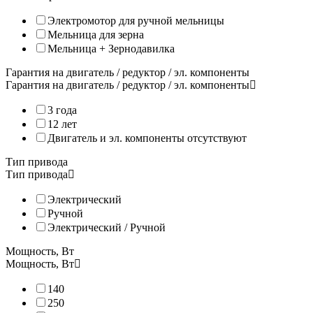
Электромотор для ручной мельницы
Мельница для зерна
Мельница + Зернодавилка
Электрическая мельница для зерна KoMo Fidibus Classic
Гарантия на двигатель / редуктор / эл. компоненты
Электрическая мельница KoMo Fidibus Classic подходит для по
Гарантия на двигатель / редуктор / эл. компоненты
- Мягкого зерна (пшеница, овёс, ячмень, рожь);
3 года
- Твёрдого зерна (рис, гречка, пшено, кукуруза);
12 лет
- Семян бобовых;
Двигатель и эл. компоненты отсутствуют
- Кофе;
- Специй.
Тип привода
Тип привода
Просто насыпьте нужное количество зерна в загрузочную чашу 
Все мельницы КоМо изготовлены на фирменном заводе в Альпах. 
Электрический
Ручной
Интернет-магазин «Все Соки» – официальный поставщик мельн
Электрический / Ручной
Мощность, Вт
Мощность, Вт
140
250