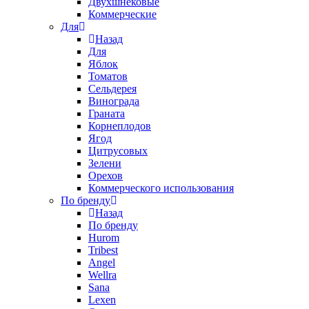
Двухшнековые
Коммерческие
Для
Назад
Для
Яблок
Томатов
Cельдерея
Винограда
Граната
Корнеплодов
Ягод
Цитрусовых
Зелени
Орехов
Коммерческого использования
По бренду
Назад
По бренду
Hurom
Tribest
Angel
Wellra
Sana
Lexen