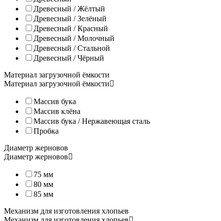
Все мельницы KoMo изготовлены на фирменном заводе в Альпах.
Древесный / Жёлтый
Древесный / Зелёный
Интернет-магазин «Все Соки» – официальный поставщик мельн
Древесный / Красный
Древесный / Молочный
Древесный / Стальной
Древесный / Чёрный
Материал загрузочной ёмкости
Материал загрузочной ёмкости
Массив бука
Массив клёна
Массив бука / Нержавеющая сталь
Электрическая мельница + зернодавилка KoMo Fidifloc Medium
Пробка
В корпусе KoMo FidiFloc Medium находятся два устройства – эл
Диаметр жерновов
Диаметр жерновов
Мельница Fidifloc Medium подходит для помола любых немаслич
75 мм
80 мм
85 мм
Для работы хлопницы FlicFloc электричество не нужно: Вы сам
Механизм для изготовления хлопьев
Механизм для изготовления хлопьев