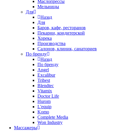
Маслопрессы
Мельницы
Для
Назад
Для
Баров, кафе, ресторанов
Пекарни, кондитерской
Хорека
Производства
Салонов, клиник, санаториев
По бренду
Назад
По бренду
Angel
Excalibur
Tribest
Blendtec
Vitamix
Doctor Life
Hurom
L'equip
Komo
Complete Media
Won Industry
Массажеры