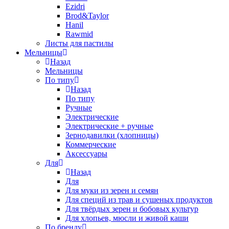
Ezidri
Brod&Taylor
Hanil
Rawmid
Листы для пастилы
Мельницы
Назад
Мельницы
По типу
Назад
По типу
Ручные
Электрические
Электрические + ручные
Зернодавилки (хлопницы)
Коммерческие
Аксессуары
Для
Назад
Для
Для муки из зерен и семян
Для специй из трав и сушеных продуктов
Для твёрдых зерен и бобовых культур
Для хлопьев, мюсли и живой каши
По бренду