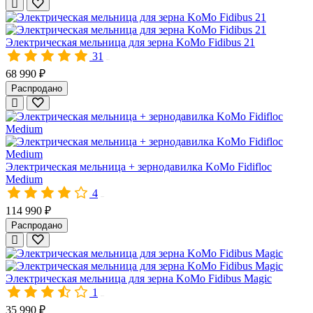
Просто насыпьте нужное количество зерна в загрузочную чашу 
Электрическая мельница для зерна KoMo Fidibus 21
31
00471
68 990 ₽
Все мельницы КоМо изготовлены на фирменном заводе в Альпах.
Распродано
Интернет-магазин «Все Соки» – официальный поставщик мельн
Электрическая мельница + зернодавилка KoMo Fidifloc
Medium
4
10038
114 990 ₽
Распродано
Электрическая мельница для зерна KoMo KoMoMio, зелёный
Электрическая мельница для зерна KoMo Fidibus Magic
Домашняя мельница для зерна KoMo KoMoMio подходит для по
1
10322
35 990 ₽
- Мягкого зерна (пшеница, овёс, ячмень, рожь);