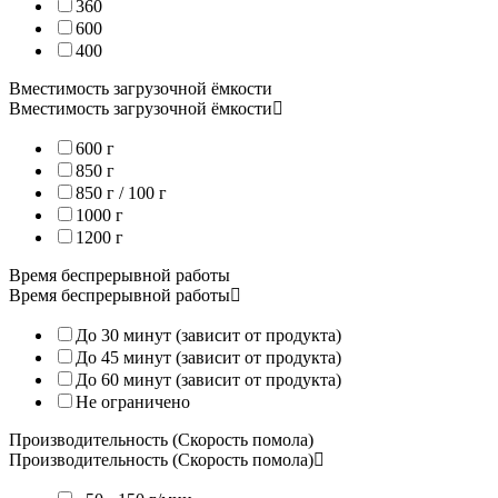
360
600
400
Электромотор для ручной мельницы KoMo Handmill
Вместимость загрузочной ёмкости
Вместимость загрузочной ёмкости
Внешний электрический мотор, предназначенный для модерниза
600 г
850 г
Ручная мельница KoMo Handmill
– эргономичное и простое у
Но бывают случаи, когда
в ходе эксплуатации мельница использ
850 г / 100 г
1000 г
1200 г
Красивый дизайн, объединяющий в себе кленовое дерево, из ма
Время беспрерывной работы
Приобрести электромотор для ручной мельницы KoMo Handmill
Время беспрерывной работы
До 30 минут (зависит от продукта)
До 45 минут (зависит от продукта)
До 60 минут (зависит от продукта)
Не ограничено
Производительность (Скорость помола)
Производительность (Скорость помола)