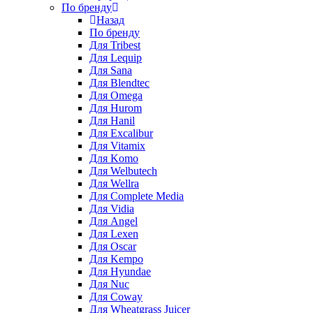
По бренду
Назад
По бренду
Для Tribest
Для Lequip
Для Sana
Для Blendtec
Для Omega
Для Hurom
Для Hanil
Для Excalibur
Для Vitamix
Для Komo
Для Welbutech
Для Wellra
Для Complete Media
Для Vidia
Для Angel
Для Lexen
Для Oscar
Для Kempo
Для Hyundae
Для Nuc
Для Coway
Для Wheatgrass Juicer