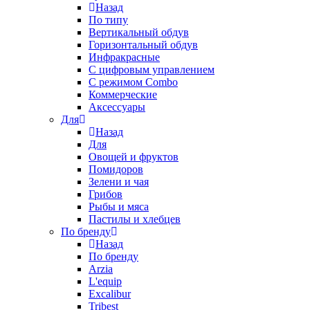
Назад
По типу
Вертикальный обдув
Горизонтальный обдув
Инфракрасные
С цифровым управлением
С режимом Combo
Коммерческие
Аксессуары
Для
Назад
Для
Овощей и фруктов
Помидоров
Зелени и чая
Грибов
Рыбы и мяса
Пастилы и хлебцев
По бренду
Назад
По бренду
Arzia
L'equip
Excalibur
Tribest