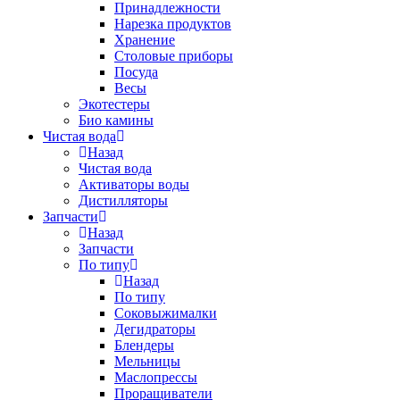
Принадлежности
Нарезка продуктов
Хранение
Столовые приборы
Посуда
Весы
Экотестеры
Био камины
Чистая вода
Назад
Чистая вода
Активаторы воды
Дистилляторы
Запчасти
Назад
Запчасти
По типу
Назад
По типу
Соковыжималки
Дегидраторы
Блендеры
Мельницы
Маслопрессы
Проращиватели