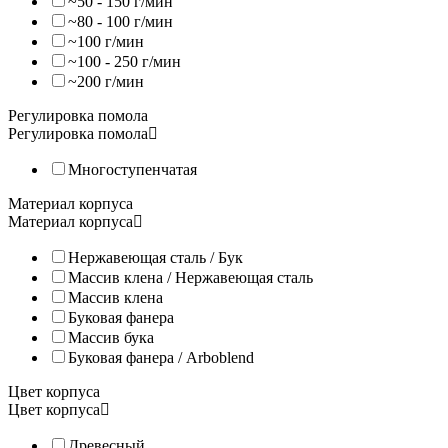
~50 - 150 г/мин
Электрическая мельница + ручная зернодавилка KoMo FidiFloc
~80 - 100 г/мин
~100 г/мин
В корпусе KoMo FidiFloc 21 находятся два устройства – электр
~100 - 250 г/мин
Мельница Fidifloc 21 подходит для помола мягких злаков и спе
~200 г/мин
Для работы хлопницы FlicFloc электричество не нужно: Вы са
Регулировка помола
Регулировка помола
Многоступенчатая
Материал корпуса
Материал корпуса
Нержавеющая сталь / Бук
Массив клена / Нержавеющая сталь
Массив клена
Электрическая мельница для зерна KoMo Fidibus 21
Буковая фанера
Массив бука
Электрическая домашняя мельница KoMo Fidibus 21 подойдёт д
Буковая фанера / Arboblend
- Мягких злаков (овёс, рожь, пшеница);
Цвет корпуса
- Специй.
Цвет корпуса
Просто насыпьте нужное количество зерна в загрузочную чашу м
Древесный