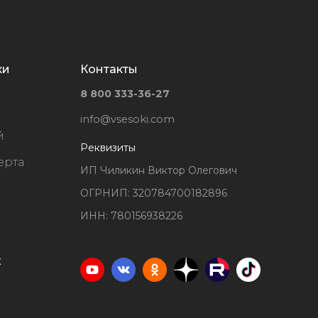
ки
Контакты
8 800 333-36-27
info@vsesoki.com
й
Реквизиты
ерта
ИП Чиликин Виктор Олегович
ОГРНИП: 320784700182896
ИНН: 780156938226
х