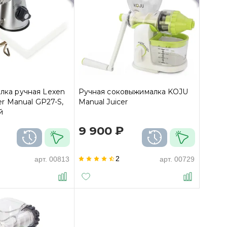
лка ручная Lexen
Ручная соковыжималка KOJU
er Manual GP27-S,
Manual Juicer
й
9 900 ₽
2
арт.
00813
арт.
00729