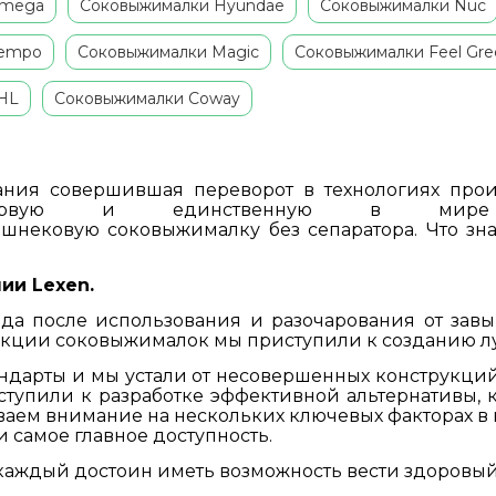
Omega
Соковыжималки Hyundae
Соковыжималки Nuc
Kempo
Соковыжималки Magic
Соковыжималки Feel Gre
HL
Соковыжималки Coway
ания совершившая переворот в технологиях про
ервую и единственную в мире нед
ю
шнековую
соковыжималку без сепаратора. Что зн
нии
Lexen
.
ода после использования и разочарования от зав
укции соковыжималок мы приступили к созданию 
ндарты и мы устали от несовершенных конструкций!
тупили к разработке эффективной альтернативы, к
аем внимание на нескольких ключевых факторах в н
и самое главное доступность.
 каждый достоин иметь возможность вести здоровый