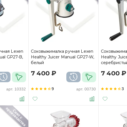
чная Lexen
Соковыжималка ручная Lexen
Соковыжима
ual GP27-B,
Healthy Juicer Manual GP27-W,
Healthy Juic
белый
серебристы
7 400 ₽
7 400 ₽
9
3
арт.
10332
арт.
00730