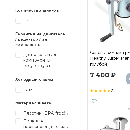
Количество шнеков
1
7
Гарантия на двигатель
/ редуктор / эл.
компоненты
Соковыжималка ру
Двигатель и эл.
Healthy Juicer Man
компоненты
голубой
отсутствуют
7
7 400 ₽
Холодный отжим
Есть
7
3
Материал шнека
Пластик (BPA-free)
5
Пищевая
нержавеющая сталь