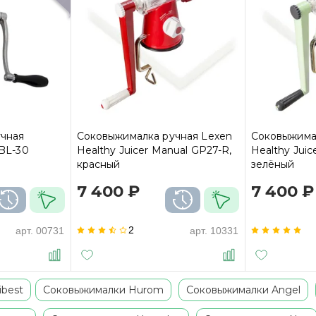
чная
Соковыжималка ручная Lexen
Соковыжима
 BL-30
Healthy Juicer Manual GP27-R,
Healthy Juic
красный
зелёный
7 400 ₽
7 400 ₽
2
арт.
00731
арт.
10331
ibest
Соковыжималки Hurom
Соковыжималки Angel