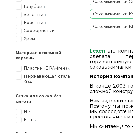
Соковыжималки 
Голубой
1
Соковыжималки 
Зелёный
1
Красный
1
Соковыжималки K
Серебристый
1
Хром
1
Lexen
это комп
Материал отжимной
сделала п
корзины
горизонтальну
соковыжималки.
Пластик (BPA-free)
6
История компа
Нержавеющая сталь
304
1
В конце 2003 г
сложной констр
Сетка для соков без
Нам надоели ста
мякоти
Поэтому мы прис
Мы сосредотачив
Нет
5
простота чистки 
Есть
2
Мы считаем, что