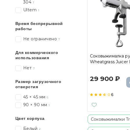
304
1
Ultem
1
Время беспрерывной
работы
Не ограничено
7
Для коммерческого
Соковыжималка ру
использования
Wheatgrass Juicer
Нет
7
29 900 ₽
Размер загрузочного
отверстия
6
45 × 45 мм
6
90 × 90 мм
1
Цвет корпуса
Соковыжималки Tr
Белый
2