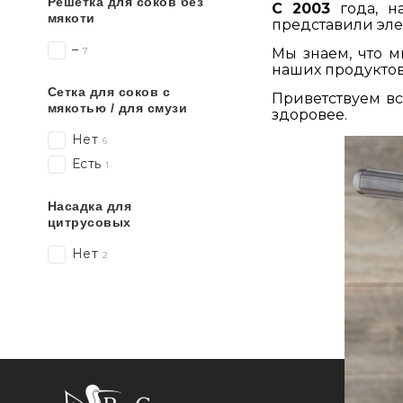
Решётка для соков без
С 2003
года, н
мякоти
представили эле
–
Мы знаем, что м
7
наших продуктов
Сетка для соков с
Приветствуем в
мякотью / для смузи
здоровее.
Нет
6
Есть
1
Насадка для
цитрусовых
Нет
2