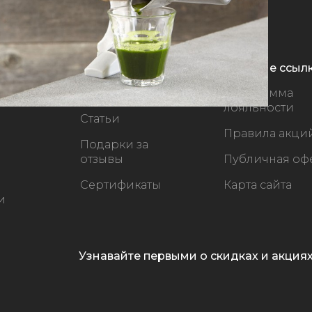
Важное
Быстрые ссыл
Новости
Программа
лояльности
Статьи
Правила акци
Подарки за
отзывы
Публичная оф
Сертификаты
Карта сайта
и
Узнавайте первыми о скидках и акция