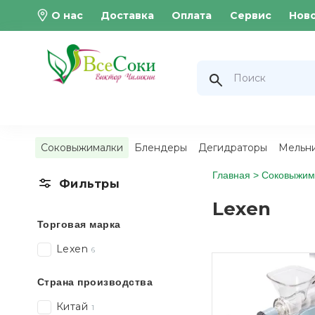
О нас
Доставка
Оплата
Сервис
Нов
Соковыжималки
Блендеры
Дегидраторы
Мельн
Главная >
Соковыжим
Фильтры
Lexen
Торговая марка
Lexen
6
Страна производства
Китай
1