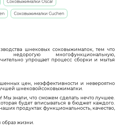
Соковыжималки Oscar
en
Соковыжималки Cuchen
изводства
шнековых
соковыжималок, тем что
орогую многофункциональную,
ачительно упрощает процесс сборки и мытья
ышенных цен, неэффективности и невероятно
лучшей
шнековой
соковыжималки.
 Мы знали, что сможем сделать нечто лучшее.
оторая будет вписываться в бюджет каждого.
аших продуктах: функциональность, качество,
 образ жизни.