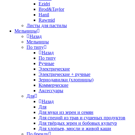
Ezidri
Brod&Taylor
Hanil
Rawmid
Листы для пастилы
Мельницы
Назад
Мельницы
По типу
Назад
По типу
Ручные
Электрические
Электрические + ручные
Зернодавилки (хлопницы)
Коммерческие
Аксессуары
Для
Назад
Для
Для муки из зерен и семян
Для специй из трав и сушеных продуктов
Для твёрдых зерен и бобовых культур
Для хлопьев, мюсли и живой каши
По бренду