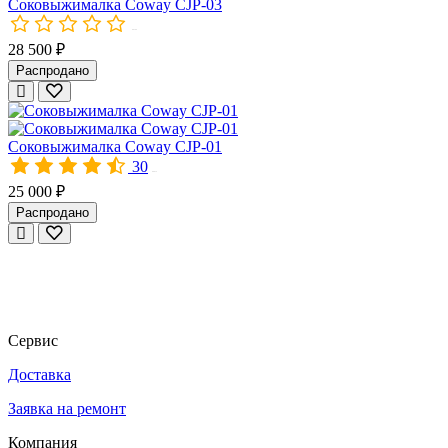
Соковыжималка Coway CJP-03
00164
28 500 ₽
Распродано
Соковыжималка Coway CJP-01
30
00015
25 000 ₽
Распродано
Сервис
Доставка
Заявка на ремонт
Компания