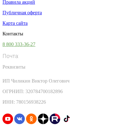
Правила акций
Публичная оферта
Карта сайта
Контакты
8 800 333-36-27
Почта:
info@vsesoki.com
Реквизиты
ИП Чиликин Виктор Олегович
ОГРНИП: 320784700182896
ИНН: 780156938226
Узнавайте первыми о скидках и акциях