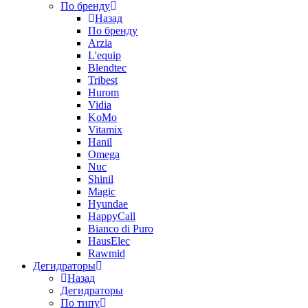
По бренду
Назад
По бренду
Arzia
L'equip
Blendtec
Tribest
Hurom
Vidia
KoMo
Vitamix
Hanil
Omega
Nuc
Shinil
Magic
Hyundae
HappyCall
Bianco di Puro
HausElec
Rawmid
Дегидраторы
Назад
Дегидраторы
По типу