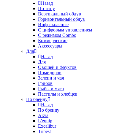
Назад
По типу
Вертикальный обдув
Горизонтальный обдув
Инфракрасные
С цифровым управлением
С режимом Combo
Коммерческие
Аксессуары
Для
Назад
Для
Овощей и фруктов
Помидоров
Зелени и чая
Грибов
Рыбы и мяса
Пастилы и хлебцев
По бренду
Назад
По бренду
Arzia
L'equip
Excalibur
Tribest