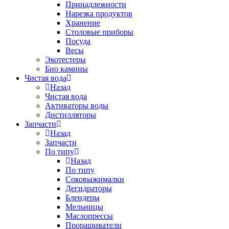
Принадлежности
Нарезка продуктов
Хранение
Столовые приборы
Посуда
Весы
Экотестеры
Био камины
Чистая вода
Назад
Чистая вода
Активаторы воды
Дистилляторы
Запчасти
Назад
Запчасти
По типу
Назад
По типу
Соковыжималки
Дегидраторы
Блендеры
Мельницы
Маслопрессы
Проращиватели