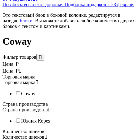
Позаботьтесь о его здоровье: Подборка подарков к 23 февраля
Соковыжималка Coway CJP-01
Это текстовый блок в боковой колонке. редактирутся в
разедле
Блоки
. Вы можете добавить любое количество других
Снята с производства. Вертикальная шнековая соковыжималка 
блоков с текстом и картинками.
Coway
Фильтр товаров
Цена, ₽
Цена, ₽
Торговая марка
Торговая марка
Coway
Страна производства
Страна производства
Южная Корея
Количество шнеков
Количество шнеков