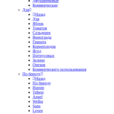
Двухшнековые
Коммерческие
Для
Назад
Для
Яблок
Томатов
Cельдерея
Винограда
Граната
Корнеплодов
Ягод
Цитрусовых
Зелени
Орехов
Коммерческого использования
По бренду
Назад
По бренду
Hurom
Tribest
Angel
Wellra
Sana
Lexen