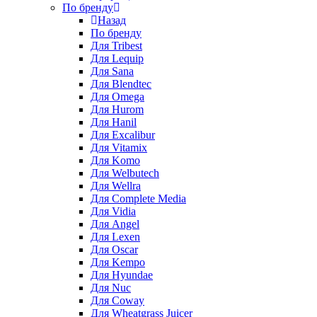
По бренду
Назад
По бренду
Для Tribest
Для Lequip
Для Sana
Для Blendtec
Для Omega
Для Hurom
Для Hanil
Для Excalibur
Для Vitamix
Для Komo
Для Welbutech
Для Wellra
Для Complete Media
Для Vidia
Для Angel
Для Lexen
Для Oscar
Для Kempo
Для Hyundae
Для Nuc
Для Coway
Для Wheatgrass Juicer