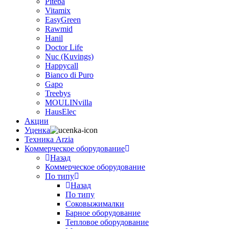
Piteba
Vitamix
EasyGreen
Rawmid
Hanil
Doctor Life
Nuc (Kuvings)
Happycall
Bianco di Puro
Gapo
Treebys
MOULINvilla
HausElec
Акции
Уценка
Техника Arzia
Коммерческое оборудование
Назад
Коммерческое оборудование
По типу
Назад
По типу
Соковыжималки
Барное оборудование
Тепловое оборудование