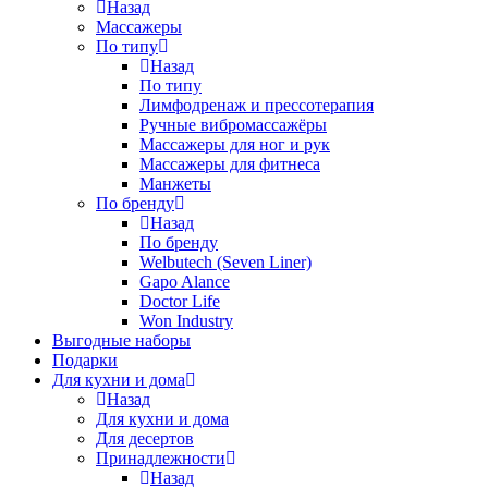
Назад
Массажеры
По типу
Назад
По типу
Лимфодренаж и прессотерапия
Ручные вибромассажёры
Массажеры для ног и рук
Массажеры для фитнеса
Манжеты
По бренду
Назад
По бренду
Welbutech (Seven Liner)
Gapo Alance
Doctor Life
Won Industry
Выгодные наборы
Подарки
Для кухни и дома
Назад
Для кухни и дома
Для десертов
Принадлежности
Назад