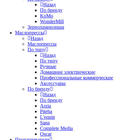
Назад
По бренду
KoMo
WonderMill
Зернохранилища
Маслопрессы
Назад
Маслопрессы
По типу
Назад
По типу
Ручные
Домашние электрические
Профессиональные коммерческие
Аксессуары
По бренду
Назад
По бренду
Arzia
Piteba
L'equip
Sana
Complete Media
Oscar
Проращиватели