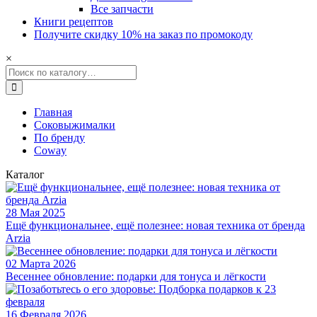
Все запчасти
Книги рецептов
Получите скидку 10% на заказ по промокоду
×
Главная
Соковыжималки
По бренду
Coway
Coway
Каталог
Соковыжималка Coway CJP-03
Вертикальная шнековая соковыжималка Coway CJP-03 готовит г
28 Мая 2025
Ещё функциональнее, ещё полезнее: новая техника от бренда
Arzia
02 Марта 2026
Весеннее обновление: подарки для тонуса и лёгкости
16 Февраля 2026