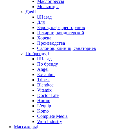
Маслопрессы
Мельницы
Для
Назад
Для
Баров, кафе, ресторанов
Пекарни, кондитерской
Хорека
Производства
Салонов, клиник, санаториев
По бренду
Назад
По бренду
Angel
Excalibur
Tribest
Blendtec
Vitamix
Doctor Life
Hurom
L'equip
Komo
Complete Media
Won Industry
Массажеры