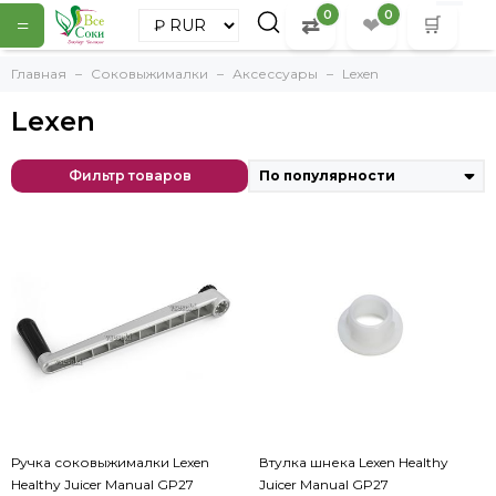
0
0
⇄
❤
=
🛒
Главная
Соковыжималки
Аксессуары
Lexen
Lexen
Lexen
Ручка соковыжималки Lexen Healthy Juicer Manual GP27
Материал: сверхпрочный пластик с металической вставкой.
Фильтр товаров
Втулка шнека Lexen Healthy Juicer Manual GP27
Материал: сверхпрочный пластик.
Ручка соковыжималки Lexen
Втулка шнека Lexen Healthy
Шнек соковыжималки Lexen Healthy Juicer Manual GP27
Healthy Juicer Manual GP27
Juicer Manual GP27