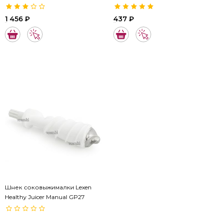
Материал: сверхпрочный пластик с металлической вставкой.
1 456 ₽
437 ₽
00964
01428
Шнек соковыжималки Lexen
Healthy Juicer Manual GP27