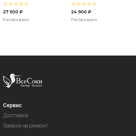
27 500 ₽
24 900 ₽
00006
00005
Распродано
Распродано
Сервис
Доставка
Заявка на ремонт