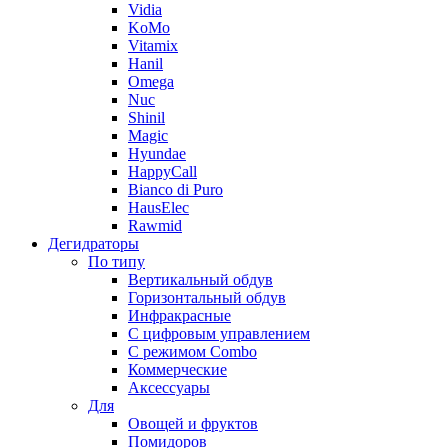
Vidia
KoMo
Vitamix
Hanil
Omega
Nuc
Shinil
Magic
Hyundae
HappyCall
Bianco di Puro
HausElec
Rawmid
Дегидраторы
По типу
Вертикальный обдув
Горизонтальный обдув
Инфракрасные
С цифровым управлением
С режимом Combo
Коммерческие
Аксессуары
Для
Овощей и фруктов
Помидоров