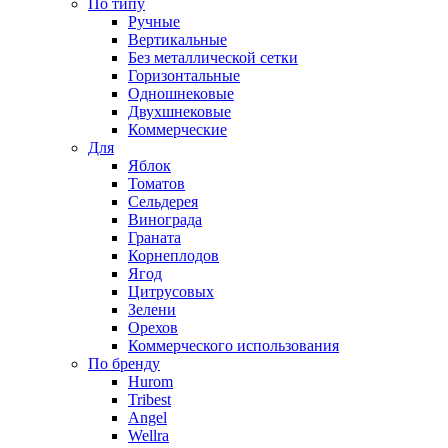
По типу
Ручные
Вертикальные
Без металлической сетки
Горизонтальные
Одношнековые
Двухшнековые
Коммерческие
Для
Яблок
Томатов
Cельдерея
Винограда
Граната
Корнеплодов
Ягод
Цитрусовых
Зелени
Орехов
Коммерческого использования
По бренду
Hurom
Tribest
Angel
Wellra