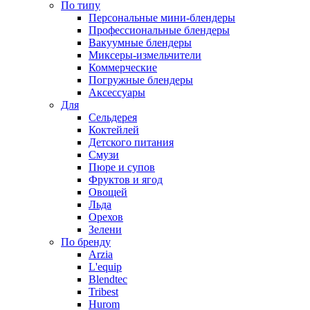
По типу
Персональные мини-блендеры
Профессиональные блендеры
Вакуумные блендеры
Миксеры-измельчители
Коммерческие
Погружные блендеры
Аксессуары
Для
Сельдерея
Коктейлей
Детского питания
Смузи
Пюре и супов
Фруктов и ягод
Овощей
Льда
Орехов
Зелени
По бренду
Arzia
L'equip
Blendtec
Tribest
Hurom