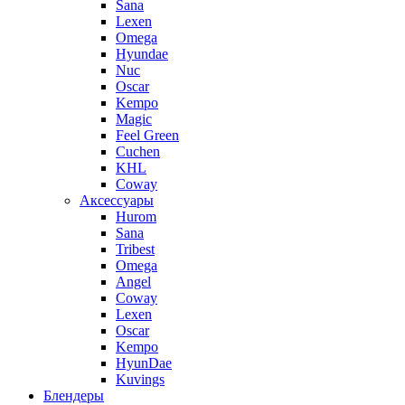
Sana
Lexen
Omega
Hyundae
Nuc
Oscar
Kempo
Magic
Feel Green
Cuchen
KHL
Coway
Аксессуары
Hurom
Sana
Tribest
Omega
Angel
Coway
Lexen
Oscar
Kempo
HyunDae
Kuvings
Блендеры