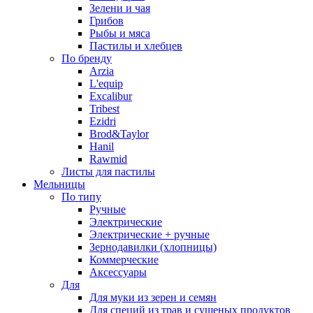
Зелени и чая
Грибов
Рыбы и мяса
Пастилы и хлебцев
По бренду
Arzia
L'equip
Excalibur
Tribest
Ezidri
Brod&Taylor
Hanil
Rawmid
Листы для пастилы
Мельницы
По типу
Ручные
Электрические
Электрические + ручные
Зернодавилки (хлопницы)
Коммерческие
Аксессуары
Для
Для муки из зерен и семян
Для специй из трав и сушеных продуктов