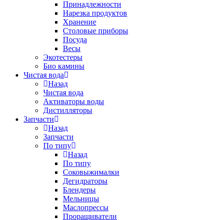
Принадлежности
Нарезка продуктов
Хранение
Столовые приборы
Посуда
Весы
Экотестеры
Био камины
Чистая вода
Назад
Чистая вода
Активаторы воды
Дистилляторы
Запчасти
Назад
Запчасти
По типу
Назад
По типу
Соковыжималки
Дегидраторы
Блендеры
Мельницы
Маслопрессы
Проращиватели