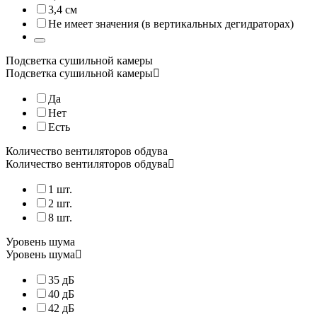
3,4 см
Не имеет значения (в вертикальных дегидраторах)
Подсветка сушильной камеры
Подсветка сушильной камеры
Да
Дегидратор Brod&Taylor SAHARA DR-720S
Нет
Инновационное устройство для сушки различных продуктов от 
Есть
Количество вентиляторов обдува
Количество вентиляторов обдува
Складной дегидратор SAHARA является простым в эксплуатаци
1 шт.
2 шт.
8 шт.
Дегидратор оснащён 7 лотками из пищевой нержавеющей стали с
Уровень шума
Уровень шума
35 дБ
40 дБ
42 дБ