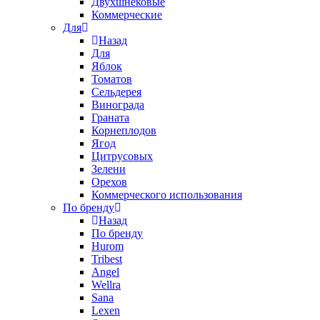
Двухшнековые
Коммерческие
Для
Назад
Для
Яблок
Томатов
Cельдерея
Винограда
Граната
Корнеплодов
Ягод
Цитрусовых
Зелени
Орехов
Коммерческого использования
По бренду
Назад
По бренду
Hurom
Tribest
Angel
Wellra
Sana
Lexen