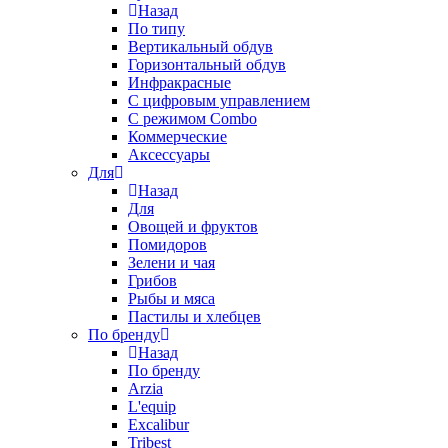
Назад
По типу
Вертикальный обдув
Горизонтальный обдув
Инфракрасные
С цифровым управлением
С режимом Combo
Коммерческие
Аксессуары
Для
Назад
Для
Овощей и фруктов
Помидоров
Зелени и чая
Грибов
Рыбы и мяса
Пастилы и хлебцев
По бренду
Назад
По бренду
Arzia
L'equip
Excalibur
Tribest