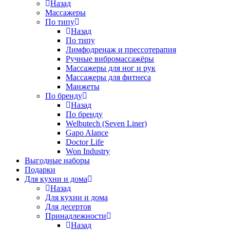
Назад
Массажеры
По типу
Назад
По типу
Лимфодренаж и прессотерапия
Ручные вибромассажёры
Массажеры для ног и рук
Массажеры для фитнеса
Манжеты
По бренду
Назад
По бренду
Welbutech (Seven Liner)
Gapo Alance
Doctor Life
Won Industry
Выгодные наборы
Подарки
Для кухни и дома
Назад
Для кухни и дома
Для десертов
Принадлежности
Назад