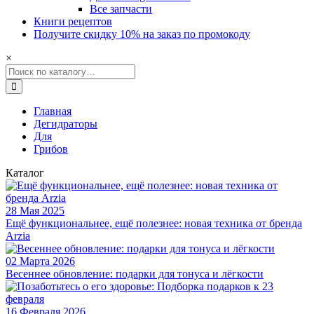
Все запчасти
Книги рецептов
Получите скидку 10% на заказ по промокоду
×
Главная
Дегидраторы
Для
Грибов
Грибов
Грибы можно употреблять в варёном, жареном или сушён
Каталог
Дегидратор L'equip LD-918BT
Главное достоинство дегидратора L'equip LD-918BT –
безупре
28 Мая 2025
Ещё функциональнее, ещё полезнее: новая техника от бренда
Lequip LD-918BT работает в широком диапазоне температур – от 
Arzia
Таймер имеет 2 режима:
02 Марта 2026
Весеннее обновление: подарки для тонуса и лёгкости
контроль температуры. Установите необходим
бесконечная сушка. Если вы не уверены в том
16 Февраля 2026