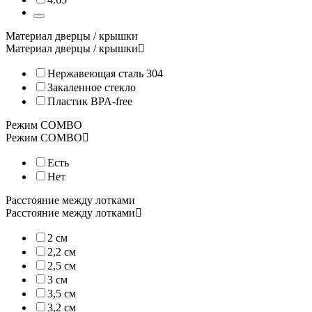
Обезвоживайте фрукты, овощи, орехи, вяльте мясо, поднимайте
Материал дверцы / крышки
Материал дверцы / крышки
Нержавеющая сталь 304
Закаленное стекло
Пластик BPA-free
Режим COMBO
Режим COMBO
Дегидратор Brod&Taylor SAHARA DR-720P
Есть
Нет
Инновационное устройство для сушки различных продуктов от 
Расстояние между лотками
Расстояние между лотками
Складной дегидратор SAHARA является простым в эксплуатаци
2 см
2,2 см
2,5 см
Дегидратор оснащён 7 лотками из безопасного BPA-free пласти
3 см
3,5 см
3,2 см