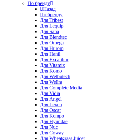
По бренду
Назад
По бренду
Для Tribest
Для Lequip
Для Sana
Для Blendtec
Для Omega
Для Hurom
Для Hanil
Для Excalibur
Для Vitamix
Для Komo
Для Welbutech
Для Wellra
Для Complete Media
Для Vidia
Для Angel
Для Lexen
Для Oscar
Для Kempo
Для Hyundae
Для Nuc
Для Coway
Для Wheatgrass Juicer