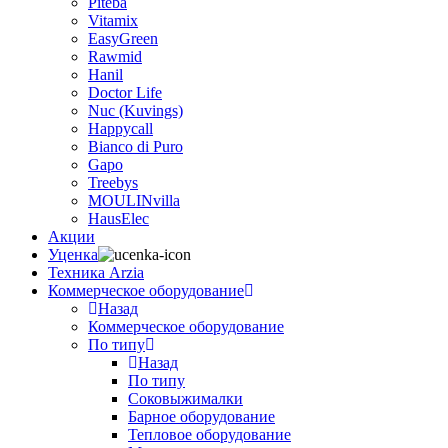
Piteba
Vitamix
EasyGreen
Rawmid
Hanil
Doctor Life
Nuc (Kuvings)
Happycall
Bianco di Puro
Gapo
Treebys
MOULINvilla
HausElec
Акции
Уценка
Техника Arzia
Коммерческое оборудование
Назад
Коммерческое оборудование
По типу
Назад
По типу
Соковыжималки
Барное оборудование
Тепловое оборудование