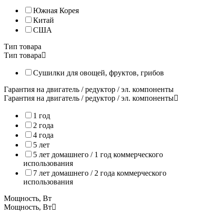
Южная Корея
Китай
США
Тип товара
Тип товара
Сушилки для овощей, фруктов, грибов
Дегидратор Tribest Sedona Supreme SDC-S101
Гарантия на двигатель / редуктор / эл. компоненты
Tribest Sedona Supreme SDC-S101 эффективно дегидрирует про
Гарантия на двигатель / редуктор / эл. компоненты
При покупке дегидратора Sedona Supreme мы подарим Вам 
1 год
2 года
Благодаря регулируемым настройкам режимов сушки и возмож
4 года
5 лет
При коммерческой эксплуатации дегидратора в пищевой промышл
5 лет домашнего / 1 год коммерческого
использования
7 лет домашнего / 2 года коммерческого
использования
Мощность, Вт
Мощность, Вт