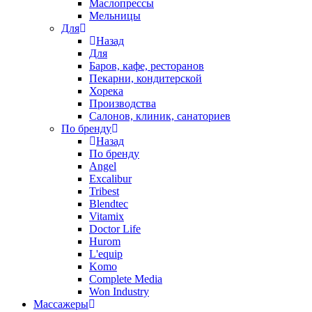
Маслопрессы
Мельницы
Для
Назад
Для
Баров, кафе, ресторанов
Пекарни, кондитерской
Хорека
Производства
Салонов, клиник, санаториев
По бренду
Назад
По бренду
Angel
Excalibur
Tribest
Blendtec
Vitamix
Doctor Life
Hurom
L'equip
Komo
Complete Media
Won Industry
Массажеры