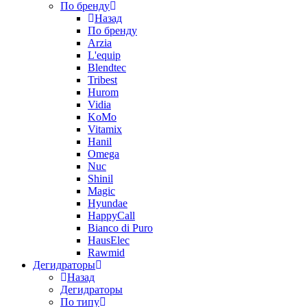
По бренду
Назад
По бренду
Arzia
L'equip
Blendtec
Tribest
Hurom
Vidia
KoMo
Vitamix
Hanil
Omega
Nuc
Shinil
Magic
Hyundae
HappyCall
Bianco di Puro
HausElec
Rawmid
Дегидраторы
Назад
Дегидраторы
По типу