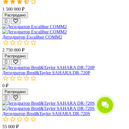
10338
1 500 000 ₽
Распродано
Дегидратор Excalibur COMM2
10339
2 750 000 ₽
Распродано
Дегидратор Brod&Taylor SAHARA DR-720P
10524
0 ₽
Распродано
Дегидратор Brod&Taylor SAHARA DR-720S
10493
55 000 ₽