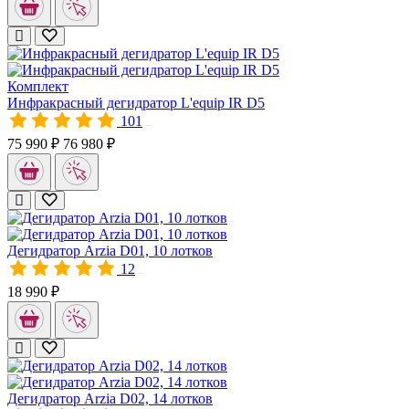
Комплект
Инфракрасный дегидратор L'equip IR D5
101
00591M
75 990 ₽
76 980 ₽
Дегидратор Arzia D01, 10 лотков
12
11337
18 990 ₽
Дегидратор Arzia D02, 14 лотков