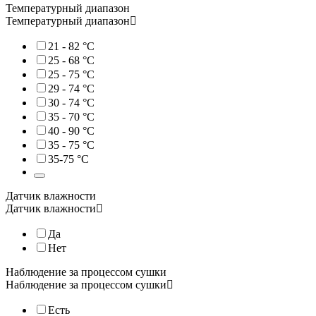
Температурный диапазон
Оцените преимущества первой полнофункциональной сушилки от
Температурный диапазон
21 - 82 °C
25 - 68 °C
25 - 75 °C
29 - 74 °C
30 - 74 °C
35 - 70 °C
40 - 90 °C
35 - 75 °C
Дегидратор Excalibur RES12
35-75 °С
Профессиональный дегидратор Excalibur RES12 подходит для ис
Датчик влажности
Датчик влажности
Прибор обеспечивает сушку в широком диапазоне температур: о
Да
Профессиональный 550-ваттный дегидратор оснащён двумя вент
Нет
Наблюдение за процессом сушки
Наблюдение за процессом сушки
Есть