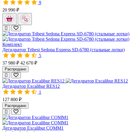
9
11338
20 990 ₽
Комплект
Дегидратор Tribest Sedona Express SD-6780 (стальные лотки)
5
00479M
37 980 ₽
42 670 ₽
Распродано
Дегидратор Excalibur RES12
1
10128
127 800 ₽
Распродано
Дегидратор Excalibur COMM1