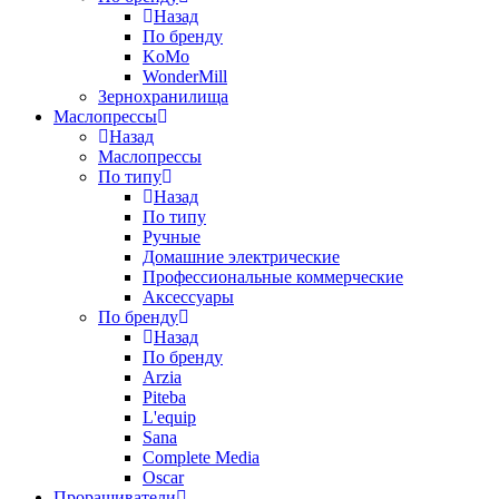
Назад
По бренду
KoMo
WonderMill
Зернохранилища
Маслопрессы
Назад
Маслопрессы
По типу
Назад
По типу
Ручные
Домашние электрические
Профессиональные коммерческие
Аксессуары
По бренду
Назад
По бренду
Arzia
Piteba
L'equip
Sana
Complete Media
Oscar
Проращиватели