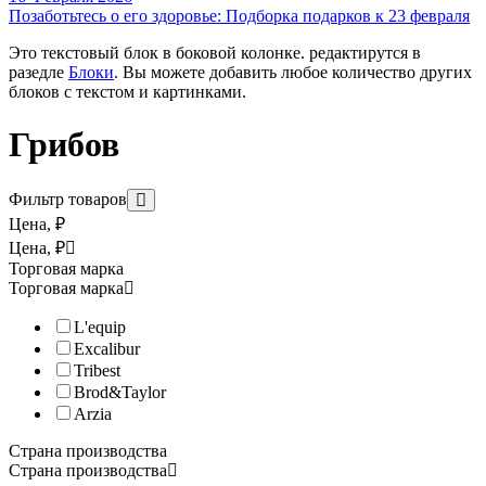
В процессе сушки устройство
работает крайне тихо
– Lequip L
Позаботьтесь о его здоровье: Подборка подарков к 23 февраля
Съёмный
многоразовый фильтр защищает устройство
от поп
Это текстовый блок в боковой колонке. редактирутся в
разедле
Блоки
. Вы можете добавить любое количество других
L'equip LD-918BT комплектуется дополнительными аксессуарам
блоков с текстом и картинками.
Грибов
Фильтр товаров
Цена, ₽
Цена, ₽
Торговая марка
Торговая марка
Дегидратор L'equip LD-918BT Max
L'equip
Главное достоинство дегидратора L'equip LD-918BT Max – безу
Excalibur
L'equip LD-918BT Max работает в широком диапазоне температу
Tribest
Brod&Taylor
Компания L'equip принадлежит к самым успешным корейским п
Arzia
L'equip LD-918BT Max комплектуется дополнительными лотками
Страна производства
Страна производства