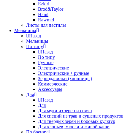
Ezidri
Brod&Taylor
Hanil
Rawmid
Листы для пастилы
Мельницы
Назад
Мельницы
По типу
Назад
По типу
Ручные
Электрические
Электрические + ручные
Зернодавилки (хлопницы)
Коммерческие
Аксессуары
Для
Назад
Для
Для муки из зерен и семян
Для специй из трав и сушеных продуктов
Для твёрдых зерен и бобовых культур
Для хлопьев, мюсли и живой каши
По бренду