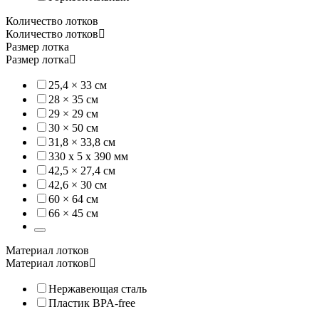
● Вместительный дегидратор, в котором можно сушить до 4,5 кг
Количество лотков
Количество лотков
● До 48 часов непрерывной сушки.
Размер лотка
Размер лотка
Разнообразьте свой рацион с помощью дегидратора Arzia D02.
25,4 × 33 см
Данный дегидратор есть в альтернативном
варианте с 10 лотка
28 × 35 см
29 × 29 см
30 × 50 см
31,8 × 33,8 см
330 х 5 х 390 мм
42,5 × 27,4 см
42,6 × 30 см
60 × 64 см
66 × 45 см
Дегидратор Tribest Sedona Express SD-6780 (стальные лотки)
Материал лотков
Express SD-6780 от торгового бренда Tribest является многоф
Материал лотков
При покупке дегидратора Sedona Express на сайте «Все Со
Нержавеющая сталь
Пластик BPA-free
Дегидратор Tribest Sedona Express SD-6280 – это отличный вар