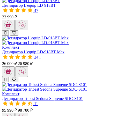
Устройство оснащено термостатом, который измеряет температу
Дегидратор L'equip LD-918BT
47
10192
23 990 ₽
Заказывайте дегидратор Lequip D-Cube Max LD-9013M для выс
Комплект
Дегидратор L'equip LD-918BT Max
24
A10192
26 000 ₽
26 980 ₽
Комплект
Дегидратор Tribest Sedona Supreme SDC-S101
11
10343M
95 990 ₽
98 780 ₽