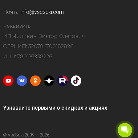
Почта:
info@vsesoki.com
Реквизиты
ИП Чиликин Виктор Олегович
ОГРНИП: 320784700182896
ИНН: 780156938226
Узнавайте первыми о скидках и акциях
© VseSoki 2009 — 2026