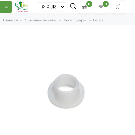
0
0
=
⇄
❤
🛒
Главная
Соковыжималки
Аксессуары
Lexen