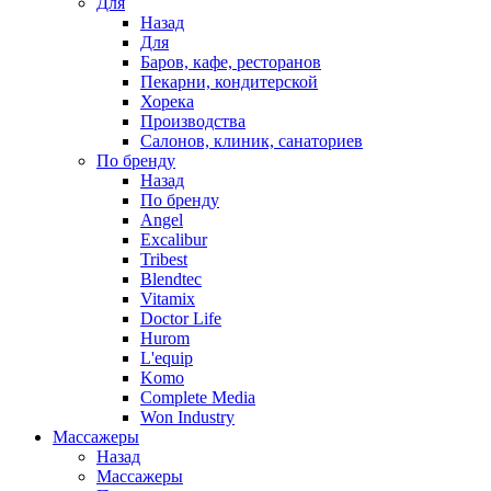
Для
Назад
Для
Баров, кафе, ресторанов
Пекарни, кондитерской
Хорека
Производства
Салонов, клиник, санаториев
По бренду
Назад
По бренду
Angel
Excalibur
Tribest
Blendtec
Vitamix
Doctor Life
Hurom
L'equip
Komo
Complete Media
Won Industry
Массажеры
Назад
Массажеры