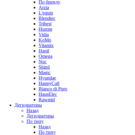
По бренду
Arzia
L'equip
Blendtec
Tribest
Hurom
Vidia
KoMo
Vitamix
Hanil
Omega
Nuc
Shinil
Magic
Hyundae
HappyCall
Bianco di Puro
HausElec
Rawmid
Дегидраторы
Назад
Дегидраторы
По типу
Назад
По типу