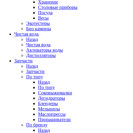
Хранение
Столовые приборы
Посуда
Весы
Экотестеры
Био камины
Чистая вода
Назад
Чистая вода
Активаторы воды
Дистилляторы
Запчасти
Назад
Запчасти
По типу
Назад
По типу
Соковыжималки
Дегидраторы
Блендеры
Мельницы
Маслопрессы
Проращиватели
По бренду
Назад