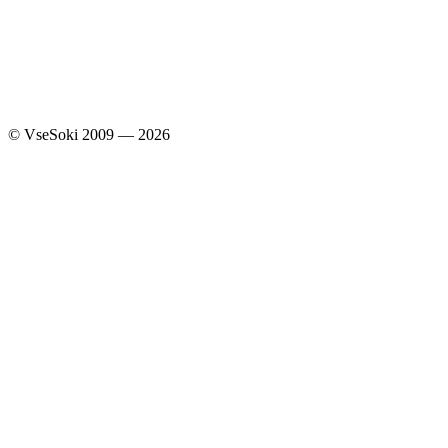
Узнавайте первыми о скидках и акциях
© VseSoki 2009 — 2026