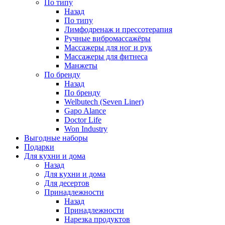
По типу
Назад
По типу
Лимфодренаж и прессотерапия
Ручные вибромассажёры
Массажеры для ног и рук
Массажеры для фитнеса
Манжеты
По бренду
Назад
По бренду
Welbutech (Seven Liner)
Gapo Alance
Doctor Life
Won Industry
Выгодные наборы
Подарки
Для кухни и дома
Назад
Для кухни и дома
Для десертов
Принадлежности
Назад
Принадлежности
Нарезка продуктов