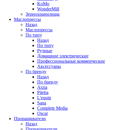
KoMo
WonderMill
Зернохранилища
Маслопрессы
Назад
Маслопрессы
По типу
Назад
По типу
Ручные
Домашние электрические
Профессиональные коммерческие
Аксессуары
По бренду
Назад
По бренду
Arzia
Piteba
L'equip
Sana
Complete Media
Oscar
Проращиватели
Назад
Проращиватели