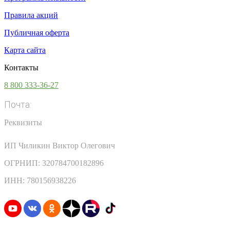
Правила акций
Публичная оферта
Карта сайта
Контакты
8 800 333-36-27
Почта:
info@vsesoki.com
Реквизиты
ИП Чиликин Виктор Олегович
ОГРНИП: 320784700182896
ИНН: 780156938226