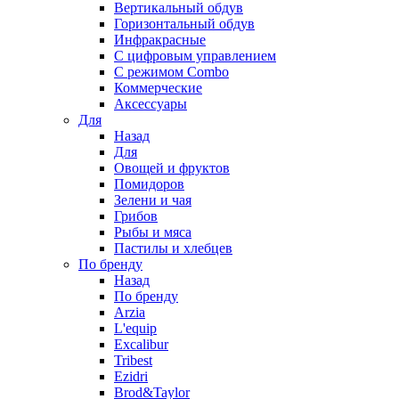
Вертикальный обдув
Горизонтальный обдув
Инфракрасные
С цифровым управлением
С режимом Combo
Коммерческие
Аксессуары
Для
Назад
Для
Овощей и фруктов
Помидоров
Зелени и чая
Грибов
Рыбы и мяса
Пастилы и хлебцев
По бренду
Назад
По бренду
Arzia
L'equip
Excalibur
Tribest
Ezidri
Brod&Taylor