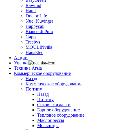
EasyGreen
Rawmid
Hanil
Doctor Life
Nuc (Kuvings)
Happycall
Bianco di Puro
Gapo
Treebys
MOULINvilla
HausElec
Акции
Уценка
Техника Arzia
Коммерческое оборудование
Назад
Коммерческое оборудование
По типу
Назад
По типу
Соковыжималки
Барное оборудование
Тепловое оборудование
Маслопрессы
Мельницы