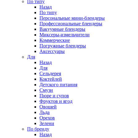
По типу
Назад
По типу
Персональные мини-блендеры
Профессиональные блендеры
Вакуумные блендеры
Миксеры-измельчители
Коммерческие
Погружные блендеры
Аксессуары
Для
Назад
Для
Сельдерея
Коктейлей
Детского питания
Смузи
Пюре и супов
Фруктов и ягод
Овощей
Льда
Орехов
Зелени
По бренду
Назад