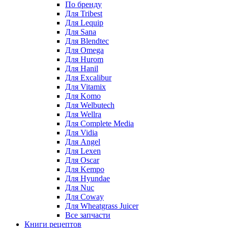
По бренду
Для Tribest
Для Lequip
Для Sana
Для Blendtec
Для Omega
Для Hurom
Для Hanil
Для Excalibur
Для Vitamix
Для Komo
Для Welbutech
Для Wellra
Для Complete Media
Для Vidia
Для Angel
Для Lexen
Для Oscar
Для Kempo
Для Hyundae
Для Nuc
Для Coway
Для Wheatgrass Juicer
Все запчасти
Книги рецептов