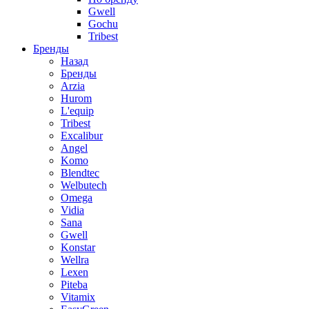
Gwell
Gochu
Tribest
Бренды
Назад
Бренды
Arzia
Hurom
L'equip
Tribest
Excalibur
Angel
Komo
Blendtec
Welbutech
Omega
Vidia
Sana
Gwell
Konstar
Wellra
Lexen
Piteba
Vitamix