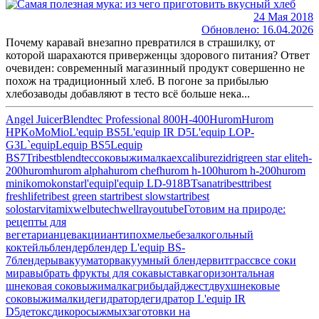
24 Мая 2018
Обновлено: 16.04.2026
Почему каравай внезапно превратился в страшилку, от
которой шарахаются приверженцы здорового питания? Ответ
очевиден: современный магазинный продукт совершенно не
похож на традиционный хлеб. В погоне за прибылью
хлебозаводы добавляют в тесто всё больше нека...
Angel Juicer
Blendtec Professional 800
H-400
Hurom
Hurom
HP
KoMoMio
L'equip BS5
L'equip IR D5
L'equip LOP-
G3
L`equip
Lequip BS5
Lequip
BS7
Tribest
blendtec
cоковыжималка
excalibur
ezidri
green star elite
h-
200
hurom
hurom alpha
hurom chef
hurom h-100
hurom h-200
hurom
mini
komo
konstar
l'equip
l'equip LD-918BT
sana
tribest
tribest
freshlife
tribest green star
tribest slowstar
tribest
solostar
vitamix
welbutech
wellra
youtube
Готовим на природе:
рецепты для
вегетарианцев
акции
антипохмелье
безалкогольный
коктейль
блендер
блендер L'equip BS-
7
блендеры
вакууматор
вакуумный блендер
витграсс
все соки
мира
выбрать фрукты для сока
выставка
горизонтальная
шнековая соковыжималка
грибы
дайджест
двухшнековые
соковыжималки
дегидратор
дегидратор L'equip IR
D5
детокс
дикоросы
жмых
заготовки на