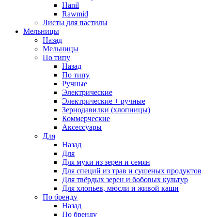
Hanil
Rawmid
Листы для пастилы
Мельницы
Назад
Мельницы
По типу
Назад
По типу
Ручные
Электрические
Электрические + ручные
Зернодавилки (хлопницы)
Коммерческие
Аксессуары
Для
Назад
Для
Для муки из зерен и семян
Для специй из трав и сушеных продуктов
Для твёрдых зерен и бобовых культур
Для хлопьев, мюсли и живой каши
По бренду
Назад
По бренду