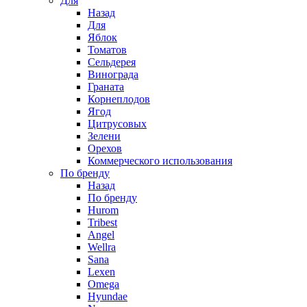
Для
Назад
Для
Яблок
Томатов
Cельдерея
Винограда
Граната
Корнеплодов
Ягод
Цитрусовых
Зелени
Орехов
Коммерческого использования
По бренду
Назад
По бренду
Hurom
Tribest
Angel
Wellra
Sana
Lexen
Omega
Hyundae