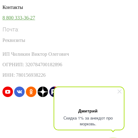
Контакты
8 800 333-36-27
Почта:
info@vsesoki.com
Реквизиты
ИП Чиликин Виктор Олегович
ОГРНИП: 320784700182896
ИНН: 780156938226
Узнавайте первыми о скидках и акциях
Дмитрий
Скидка 1% за анекдот про
морковь.