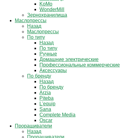
KoMo
WonderMill
Зернохранилища
Маслопрессы
Назад
Маслопрессы
По типу
Назад
По типу
Ручные
Домашние электрические
Профессиональные коммерческие
Аксессуары
По бренду
Назад
По бренду
Arzia
Piteba
L'equip
Sana
Complete Media
Oscar
Проращиватели
Назад
Проращиватели