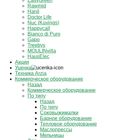
EasyGreen
Rawmid
Hanil
Doctor Life
Nuc (Kuvings)
Happycall
Bianco di Puro
Gapo
Treebys
MOULINvilla
HausElec
Акции
Уценка
Техника Arzia
Коммерческое оборудование
Назад
Коммерческое оборудование
По типу
Назад
По типу
Соковыжималки
Барное оборудование
Тепловое оборудование
Маслопрессы
Мельницы