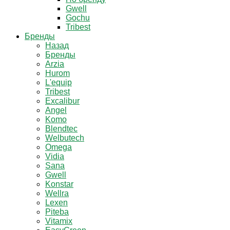
Gwell
Gochu
Tribest
Бренды
Назад
Бренды
Arzia
Hurom
L'equip
Tribest
Excalibur
Angel
Komo
Blendtec
Welbutech
Omega
Vidia
Sana
Gwell
Konstar
Wellra
Lexen
Piteba
Vitamix