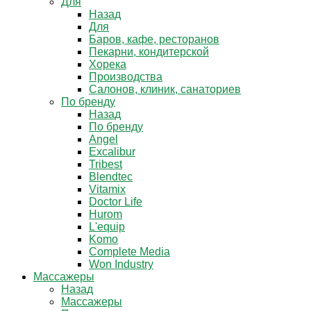
Для
Назад
Для
Баров, кафе, ресторанов
Пекарни, кондитерской
Хорека
Производства
Салонов, клиник, санаториев
По бренду
Назад
По бренду
Angel
Excalibur
Tribest
Blendtec
Vitamix
Doctor Life
Hurom
L'equip
Komo
Complete Media
Won Industry
Массажеры
Назад
Массажеры