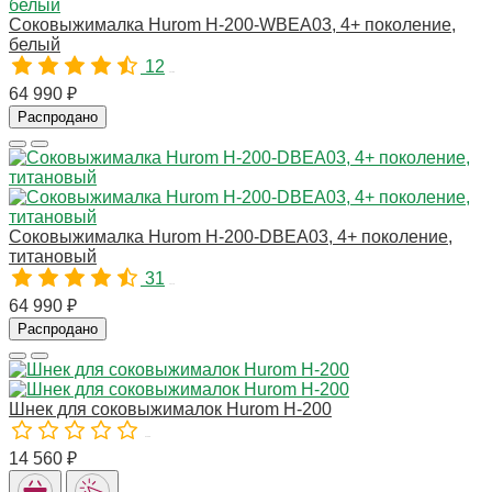
Соковыжималка Hurom H-200-WBEA03, 4+ поколение,
белый
12
10783
64 990 ₽
Распродано
Соковыжималка Hurom H-200-DBEA03, 4+ поколение,
титановый
31
10779
64 990 ₽
Распродано
Шнек для соковыжималок Hurom H-200
01235
14 560 ₽