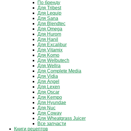
По бренду
Для Tribest
Для Lequip
Для Sana
Для Blendtec
Для Omega
Для Hurom
Для Hanil
Для Excalibur
Для Vitamix
Для Komo
Для Welbutech
Для Wellra
Для Complete Media
Для Vidia
Для Angel
Для Lexen
Для Oscar
Для Kempo
Для Hyundae
Для Nuc
Для Coway
Для Wheatgrass Juicer
Все запчасти
Книги рецептов