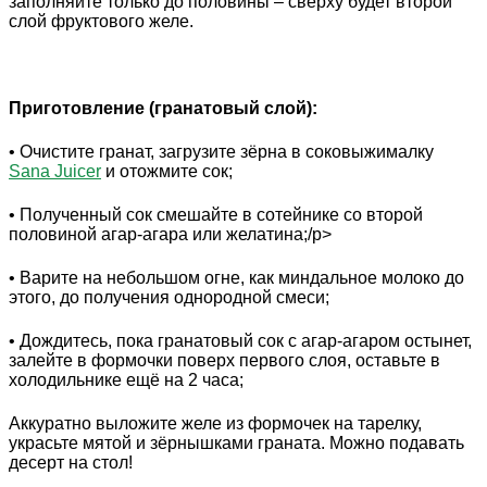
заполняйте только до половины – сверху будет второй
слой фруктового желе.
Приготовление (гранатовый слой):
• Очистите гранат, загрузите зёрна в соковыжималку
Sana Juicer
и отожмите сок;
• Полученный сок смешайте в сотейнике со второй
половиной агар-агара или желатина;/p>
• Варите на небольшом огне, как миндальное молоко до
этого, до получения однородной смеси;
• Дождитесь, пока гранатовый сок с агар-агаром остынет,
залейте в формочки поверх первого слоя, оставьте в
холодильнике ещё на 2 часа;
Аккуратно выложите желе из формочек на тарелку,
украсьте мятой и зёрнышками граната. Можно подавать
десерт на стол!