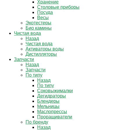
Хранение
Столовые приборы
Посуда
Весы
Экотестеры
Био камины
Чистая вода
Назад
Чистая вода
Активаторы воды
Дистилляторы
Запчасти
Назад
Запчасти
По типу
Назад
По типу
Соковыжималки
Дегидраторы
Блендеры
Мельницы
Маслопрессы
Проращиватели
По бренду
Назад