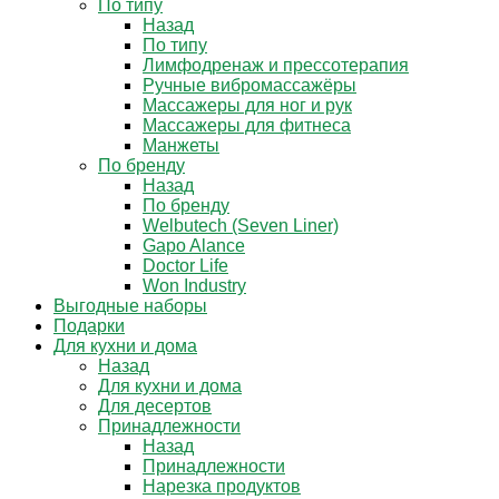
По типу
Назад
По типу
Лимфодренаж и прессотерапия
Ручные вибромассажёры
Массажеры для ног и рук
Массажеры для фитнеса
Манжеты
По бренду
Назад
По бренду
Welbutech (Seven Liner)
Gapo Alance
Doctor Life
Won Industry
Выгодные наборы
Подарки
Для кухни и дома
Назад
Для кухни и дома
Для десертов
Принадлежности
Назад
Принадлежности
Нарезка продуктов