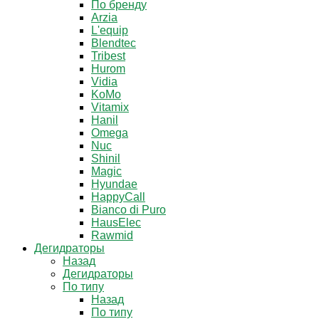
По бренду
Arzia
L'equip
Blendtec
Tribest
Hurom
Vidia
KoMo
Vitamix
Hanil
Omega
Nuc
Shinil
Magic
Hyundae
HappyCall
Bianco di Puro
HausElec
Rawmid
Дегидраторы
Назад
Дегидраторы
По типу
Назад
По типу