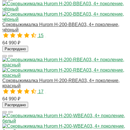
Соковыжималка Hurom H-200-BBEA03, 4+ поколение,
чёрный
15
10780
64 990 ₽
Распродано
Соковыжималка Hurom H-200-RBEA03, 4+ поколение,
красный
17
10781
64 990 ₽
Распродано