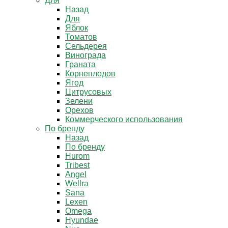
Для
Назад
Для
Яблок
Томатов
Cельдерея
Винограда
Граната
Корнеплодов
Ягод
Цитрусовых
Зелени
Орехов
Коммерческого использования
По бренду
Назад
По бренду
Hurom
Tribest
Angel
Wellra
Sana
Lexen
Omega
Hyundae