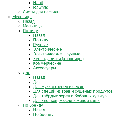
Hanil
Rawmid
Листы для пастилы
Мельницы
Назад
Мельницы
По типу
Назад
По типу
Ручные
Электрические
Электрические + ручные
Зернодавилки (хлопницы)
Коммерческие
Аксессуары
Для
Назад
Для
Для муки из зерен и семян
Для специй из трав и сушеных продуктов
Для твёрдых зерен и бобовых культур
Для хлопьев, мюсли и живой каши
По бренду
Назад
По бренду