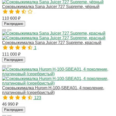
Соковыжималка Sana Juicer 727 Supreme, чёрный
10837
110 600 ₽
Распродано
Соковыжималка Sana Juicer 727 Supreme, красный
1
10838
111 000 ₽
Распродано
Соковыжималка Hurom H-100-SBEA01, 4 поколение,
платиновый (серебристый)
123
10275
46 990 ₽
Распродано