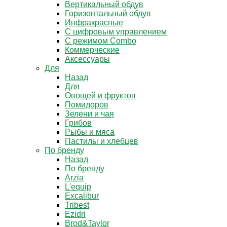
Вертикальный обдув
Горизонтальный обдув
Инфракрасные
С цифровым управлением
С режимом Combo
Коммерческие
Аксессуары
Для
Назад
Для
Овощей и фруктов
Помидоров
Зелени и чая
Грибов
Рыбы и мяса
Пастилы и хлебцев
По бренду
Назад
По бренду
Arzia
L'equip
Excalibur
Tribest
Ezidri
Brod&Taylor