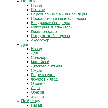
По типу
Назад
По типу
Персональные мини-блендеры
Профессиональные блендеры
Вакуумные блендеры
Миксеры-измельчители
Коммерческие
Погружные блендеры
Аксессуары
Для
Назад
Для
Сельдерея
Коктейлей
Детского питания
Смузи
Пюре и супов
Фруктов и ягод
Овощей
Льда
Орехов
Зелени
По бренду
Назад