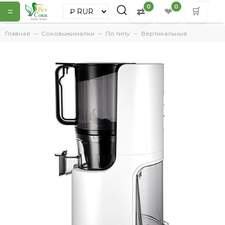
0
0
=
⇄
❤
🛒
Главная
Соковыжималки
По типу
Вертикальные