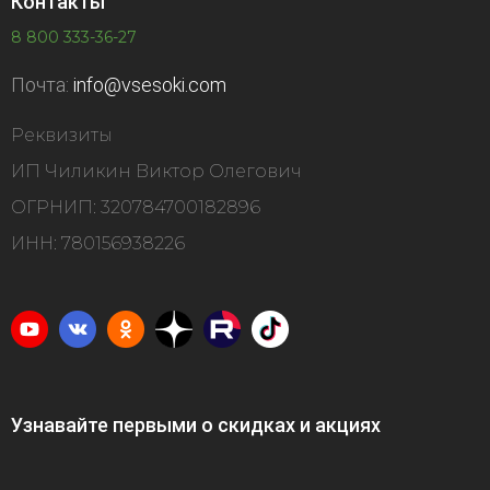
Контакты
8 800 333-36-27
Почта:
info@vsesoki.com
Реквизиты
ИП Чиликин Виктор Олегович
ОГРНИП: 320784700182896
ИНН: 780156938226
Узнавайте первыми о скидках и акциях