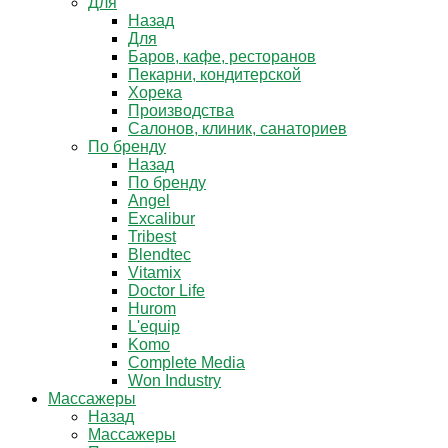
Для
Назад
Для
Баров, кафе, ресторанов
Пекарни, кондитерской
Хорека
Производства
Салонов, клиник, санаториев
По бренду
Назад
По бренду
Angel
Excalibur
Tribest
Blendtec
Vitamix
Doctor Life
Hurom
L'equip
Komo
Complete Media
Won Industry
Массажеры
Назад
Массажеры