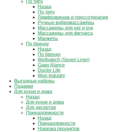
По типу
Назад
По типу
Лимфодренаж и прессотерапия
Ручные вибромассажёры
Массажеры для ног и рук
Массажеры для фитнеса
Манжеты
По бренду
Назад
По бренду
Welbutech (Seven Liner)
Gapo Alance
Doctor Life
Won Industry
Выгодные наборы
Подарки
Для кухни и дома
Назад
Для кухни и дома
Для десертов
Принадлежности
Назад
Принадлежности
Нарезка продуктов