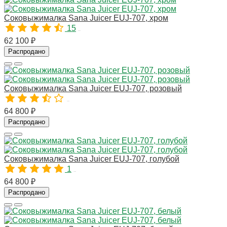
Соковыжималка Sana Juicer EUJ-707, хром
15
00446
62 100 ₽
Распродано
Соковыжималка Sana Juicer EUJ-707, розовый
10183
64 800 ₽
Распродано
Соковыжималка Sana Juicer EUJ-707, голубой
1
10185
64 800 ₽
Распродано