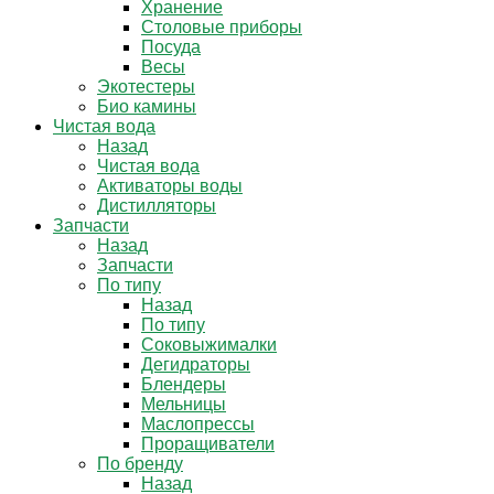
Хранение
Столовые приборы
Посуда
Весы
Экотестеры
Био камины
Чистая вода
Назад
Чистая вода
Активаторы воды
Дистилляторы
Запчасти
Назад
Запчасти
По типу
Назад
По типу
Соковыжималки
Дегидраторы
Блендеры
Мельницы
Маслопрессы
Проращиватели
По бренду
Назад