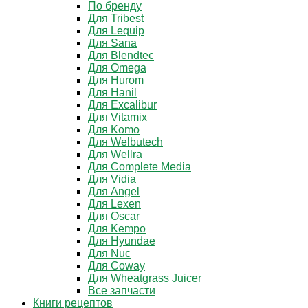
По бренду
Для Tribest
Для Lequip
Для Sana
Для Blendtec
Для Omega
Для Hurom
Для Hanil
Для Excalibur
Для Vitamix
Для Komo
Для Welbutech
Для Wellra
Для Complete Media
Для Vidia
Для Angel
Для Lexen
Для Oscar
Для Kempo
Для Hyundae
Для Nuc
Для Coway
Для Wheatgrass Juicer
Все запчасти
Книги рецептов