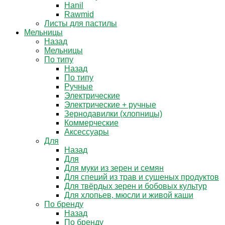
Hanil
Rawmid
Листы для пастилы
Мельницы
Назад
Мельницы
По типу
Назад
По типу
Ручные
Электрические
Электрические + ручные
Зернодавилки (хлопницы)
Коммерческие
Аксессуары
Для
Назад
Для
Для муки из зерен и семян
Для специй из трав и сушеных продуктов
Для твёрдых зерен и бобовых культур
Для хлопьев, мюсли и живой каши
По бренду
Назад
По бренду