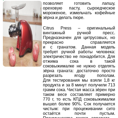
позволяет готовить лапшу,
ореховую пасту, сыроедческое
мороженое, измельчать кофейные
зёрна и делать пюре.
Citrus Press – оригинальный
винтажный ручной пресс.
Предназначен для цитрусовых, но
прекрасно справляется
и с гранатом. Данная модель
требует ручной работы человека:
электричество не понадобится. Для
отжима сока в такой
соковыжималке не нужно отделять
зёрна граната: достаточно просто
разрезать ягоду пополам.
Для тестирования мы взяли 1,8 кг
продукта и за 8 минут получили 713
грамм сока. Чистая масса зёрен при
таком весе составляет примерно
770 г, то есть КПД соковыжималки
вышел более 90%. Сок получается
чистым: при процеживании сито
остаётся почти пустым.