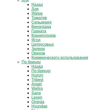
Для
Назад
Для
Яблок
Томатов
Cельдерея
Винограда
Граната
Корнеплодов
Ягод
Цитрусовых
Зелени
Орехов
Коммерческого использования
По бренду
Назад
По бренду
Hurom
Tribest
Angel
Wellra
Sana
Lexen
Omega
Hyundae