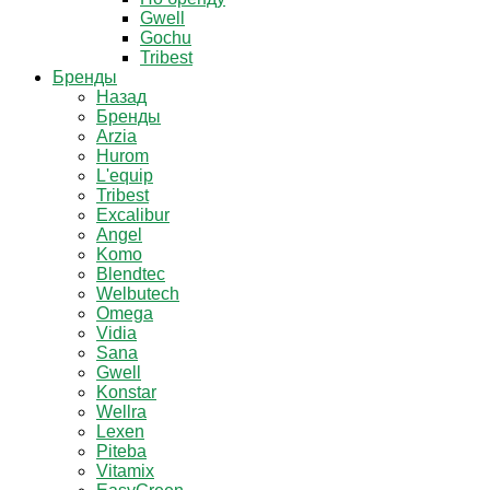
Gwell
Gochu
Tribest
Бренды
Назад
Бренды
Arzia
Hurom
L'equip
Tribest
Excalibur
Angel
Komo
Blendtec
Welbutech
Omega
Vidia
Sana
Gwell
Konstar
Wellra
Lexen
Piteba
Vitamix