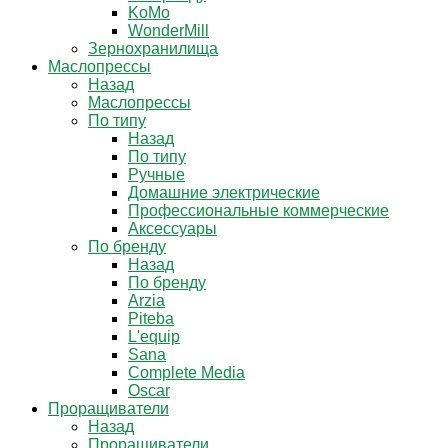
KoMo
WonderMill
Зернохранилища
Маслопрессы
Назад
Маслопрессы
По типу
Назад
По типу
Ручные
Домашние электрические
Профессиональные коммерческие
Аксессуары
По бренду
Назад
По бренду
Arzia
Piteba
L'equip
Sana
Complete Media
Oscar
Проращиватели
Назад
Проращиватели