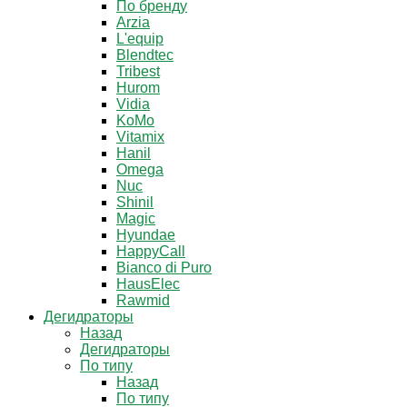
По бренду
Arzia
L'equip
Blendtec
Tribest
Hurom
Vidia
KoMo
Vitamix
Hanil
Omega
Nuc
Shinil
Magic
Hyundae
HappyCall
Bianco di Puro
HausElec
Rawmid
Дегидраторы
Назад
Дегидраторы
По типу
Назад
По типу