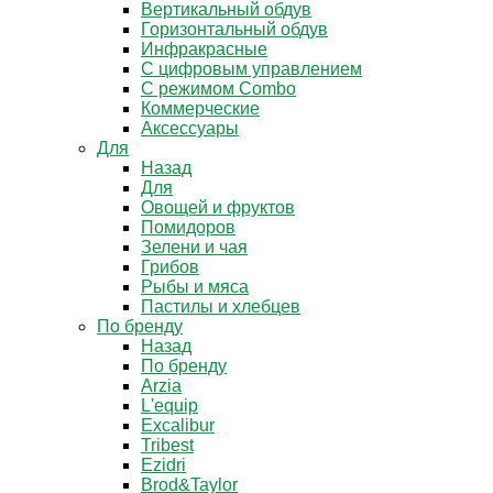
Вертикальный обдув
Горизонтальный обдув
Инфракрасные
С цифровым управлением
С режимом Combo
Коммерческие
Аксессуары
Для
Назад
Для
Овощей и фруктов
Помидоров
Зелени и чая
Грибов
Рыбы и мяса
Пастилы и хлебцев
По бренду
Назад
По бренду
Arzia
L'equip
Excalibur
Tribest
Ezidri
Brod&Taylor