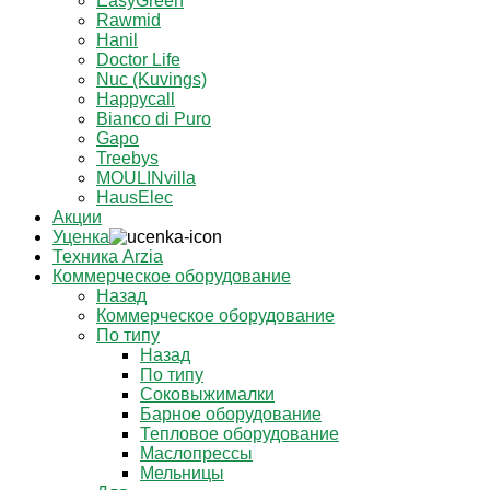
EasyGreen
Rawmid
Hanil
Doctor Life
Nuc (Kuvings)
Happycall
Bianco di Puro
Gapo
Treebys
MOULINvilla
HausElec
Акции
Уценка
Техника Arzia
Коммерческое оборудование
Назад
Коммерческое оборудование
По типу
Назад
По типу
Соковыжималки
Барное оборудование
Тепловое оборудование
Маслопрессы
Мельницы