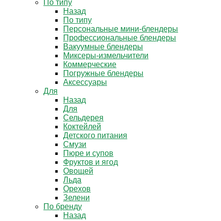
По типу
Назад
По типу
Персональные мини-блендеры
Профессиональные блендеры
Вакуумные блендеры
Миксеры-измельчители
Коммерческие
Погружные блендеры
Аксессуары
Для
Назад
Для
Сельдерея
Коктейлей
Детского питания
Смузи
Пюре и супов
Фруктов и ягод
Овощей
Льда
Орехов
Зелени
По бренду
Назад