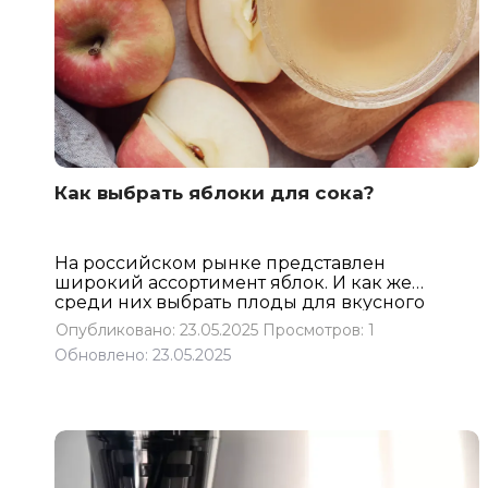
Как выбрать яблоки для сока?
На российском рынке представлен
широкий ассортимент яблок. И как же
среди них выбрать плоды для вкусного
сока? В статье расскажем про
Опубликовано: 23.05.2025
Просмотров: 1
некоторые сорта яблок и их
Обновлено: 23.05.2025
особенности. А также подскажем, как
отличить хорошее яблоко от
перезрелого плода.