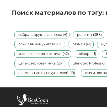
оригинальный сок можно изготовить из
граната. Его плоды, помимо прочего,
содержат витамин P, укрепляющий
Поиск материалов по тэгу:
сосуды, и витамин B6,
стабилизирующий работу нервной
системы. Как выбрать качественный
спелый гранат для сока
–
Вы узнаете из
данной статьи.
выбрать фрукты для сока (6)
рецепты (388)
соки для иммунитета (83)
отзывы (61)
мул
масло холодного отжима (42)
обзор (41)
цельнозерновая мука (26)
Blendtec Professiona
рецепты наших покупателей (19)
книги про зд