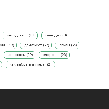
 апельсин — идеален для
риготовления аппетитного сока. В этой
татье мы расскажем, на какие
собенности апельсинов стоит обратить
нимание, чтобы приобрести наиболее
ачественные плоды для изготовления
кусного и полезного сока.
дегидратор (111)
блендер (110)
оки (48)
дайджест (47)
ягоды (45)
дикоросы (29)
здоровье (28)
как выбрать аппарат (21)