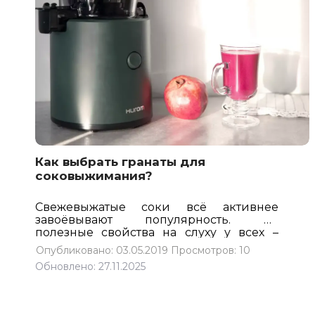
Как выбрать гранаты для
соковыжимания?
Свежевыжатые соки всё активнее
завоёвывают популярность. Их
полезные свойства на слуху у всех –
соки богаты витаминами и
Опубликовано: 03.05.2019
Просмотров: 10
минералами, содержат в себе
Обновлено: 27.11.2025
множество антиоксидантов и
незаменимых кислот. Они придают
бодрости, укрепляют иммунитет и
улучшают настроение. Полезный и