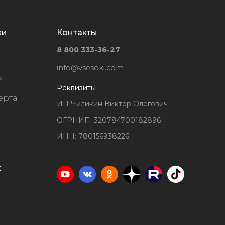
ки
Контакты
8 800 333-36-27
info@vsesoki.com
й
Реквизиты
ерта
ИП Чиликин Виктор Олегович
ОГРНИП: 320784700182896
ИНН: 780156938226
х