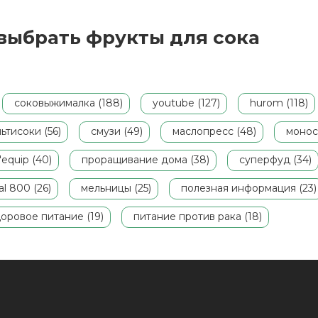
приготовления свежевыжатых напитков
—
хорошо подходят цитрусовые.
п
Отличной идеей будет выжать сок из
с
 выбрать фрукты для сока
грейпфрута, который является одним
о
из самых полезных
по своему
в
витаминно-минеральному составу.
Как
к
выбрать качественный грейпфут для
в
соковыжимания — читайте в нашей
соковыжималка (188)
youtube (127)
hurom (118)
статье.
ьтисоки (56)
смузи (49)
маслопресс (48)
монос
l'equip (40)
проращивание дома (38)
суперфуд (34)
l 800 (26)
мельницы (25)
полезная информация (23)
оровое питание (19)
питание против рака (18)