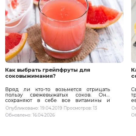
чистого сока.
В этой статье мы
к
расскажем, какие особенности груш
ж
нужно учесть, чтобы выбрать лучшие
р
для выжимания плоды.
К
с
эт
Как выбрать грейпфруты для
К
соковыжимания?
с
Вряд ли кто-то возьмется отрицать
С
пользу свежевыжатых соков. Они
т
сохраняют в себе все витамины и
е
микроэлементы, содержащиеся в
н
Опубликовано: 19.04.2019
Просмотров: 13
О
цельных фруктах, позволяя
о
Обновлено: 16.04.2026
Об
экспериментировать со вкусовыми
с
сочетаниями. При регулярном и
ц
разумном употреблении соков
можно
у
прекрасно оздоровить организм. Для
с