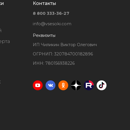
ки
Контакты
8 800 333-36-27
info@vsesoki.com
й
Реквизиты
ерта
ИП Чиликин Виктор Олегович
ОГРНИП: 320784700182896
ИНН: 780156938226
х