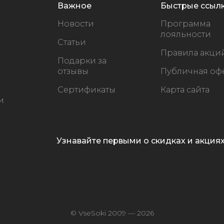
Важное
Быстрые ссыл
Новости
Программа
лояльности
Статьи
Правила акци
Подарки за
отзывы
Публичная оф
Сертификаты
Карта сайта
и
Узнавайте первыми о скидках и акция
© VseSoki 2009 — 2026