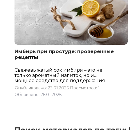
Имбирь при простуде: проверенные
рецепты
Свежевыжатый сок имбиря – это не
только ароматный напиток, но и
мощное средство для поддержания
здоровья. Имбирь обладает
Опубликовано: 23.01.2026
Просмотров: 1
множеством полезных свойств,
Обновлено: 26.01.2026
благодаря которым он широко
используется в народной медицине и
кулинарии. В статье мы расскажем как
укрепить иммунитет и защитить
организм при простуде с помощью
корня имбиря.