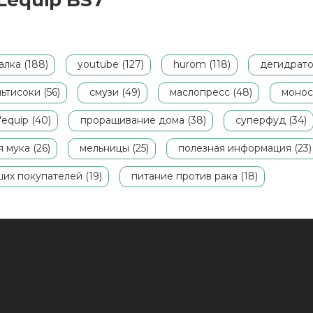
Lequip BS7
лка (188)
youtube (127)
hurom (118)
дегидратор
ьтисоки (56)
смузи (49)
маслопресс (48)
монос
l'equip (40)
проращивание дома (38)
суперфуд (34)
 мука (26)
мельницы (25)
полезная информация (23)
их покупателей (19)
питание против рака (18)