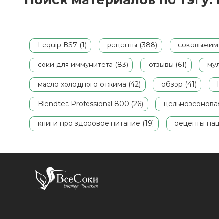
Поиск материалов по тэгу: 
Lequip BS7 (1)
рецепты (388)
соковыжима
соки для иммунитета (83)
отзывы (61)
мул
масло холодного отжима (42)
обзор (41)
Blendtec Professional 800 (26)
цельнозерновая
книги про здоровое питание (19)
рецепты наш