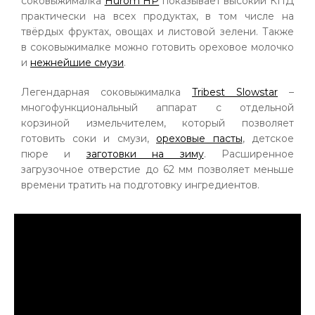
соковыжималка
Hurom HP
показывает высокий КПД
практически на всех продуктах, в том числе на
твёрдых фруктах, овощах и листовой зелени. Также
в соковыжималке можно готовить ореховое молочко
и
нежнейшие смузи
.
Легендарная соковыжималка
Tribest Slowstar
–
многофункциональный аппарат с отдельной
корзиной измельчителем, который позволяет
готовить соки и смузи,
ореховые пасты
, детское
пюре и
заготовки на зиму
. Расширенное
загрузочное отверстие до 62 мм позволяет меньше
времени тратить на подготовку ингредиентов.