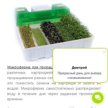
Дмитрий
Микроферма для проращивания EasyGreen
имеет 5
различных картриджей для одновременного
Прекрасный день для выбора
соковыжималки!
проращивания разных семян. Всё, что потребуется –
это поместить семена на картридж и залить их
водой. Микроферма самостоятельно распределяет
воду в течение дня через заданные промежутки
времени.