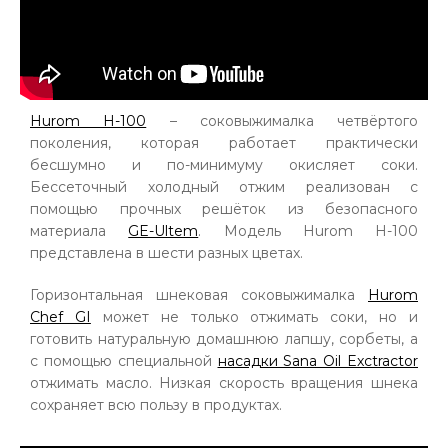
Hurom H-100
– соковыжималка четвёртого
поколения, которая работает практически
бесшумно и по-минимуму окисляет соки.
Бессеточный холодный отжим реализован с
помощью прочных решёток из безопасного
материала
GE-Ultem
. Модель Hurom H-100
представлена в шести разных цветах.
Горизонтальная шнековая соковыжималка
Hurom
Chef GI
может не только отжимать соки, но и
готовить натуральную домашнюю лапшу, сорбеты, а
с помощью специальной
насадки Sana Oil Exctractor
отжимать масло. Низкая скорость вращения шнека
сохраняет всю пользу в продуктах.