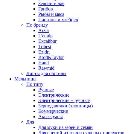
Зелени и чая
Грибов
Рыбы и мяса
Пастилы и хлебцев
По бренду
Arzia
L'equip
Excalibur
Tribest
Ezidri
Brod&Taylor
Hanil
Rawmid
Листы для пастилы
Мельницы
По типу
Ручные
Электрические
Электрические + ручные
Зернодавилки (хлопницы)
Коммерческие
Аксессуары
Для
Для муки из зерен и семян
Для специй из трав и сушеных продуктов