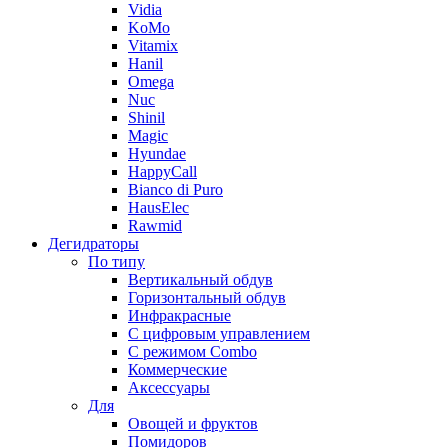
Vidia
KoMo
Vitamix
Hanil
Omega
Nuc
Shinil
Magic
Hyundae
HappyCall
Bianco di Puro
HausElec
Rawmid
Дегидраторы
По типу
Вертикальный обдув
Горизонтальный обдув
Инфракрасные
С цифровым управлением
С режимом Combo
Коммерческие
Аксессуары
Для
Овощей и фруктов
Помидоров