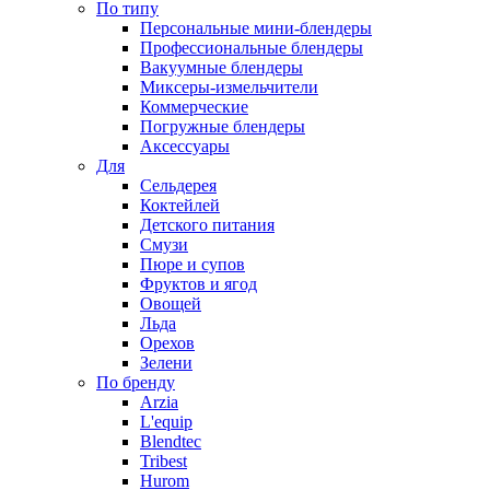
По типу
Персональные мини-блендеры
Профессиональные блендеры
Вакуумные блендеры
Миксеры-измельчители
Коммерческие
Погружные блендеры
Аксессуары
Для
Сельдерея
Коктейлей
Детского питания
Смузи
Пюре и супов
Фруктов и ягод
Овощей
Льда
Орехов
Зелени
По бренду
Arzia
L'equip
Blendtec
Tribest
Hurom