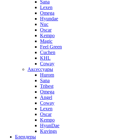
Sana
Lexen
Omega
Hyundae
Nuc
Oscar
Kempo
Magic
Feel Green
Cuchen
KHL
Coway
Аксессуары
Hurom
Sana
Tribest
Omega
Angel
Coway
Lexen
Oscar
Kempo
HyunDae
Kuvings
Блендеры