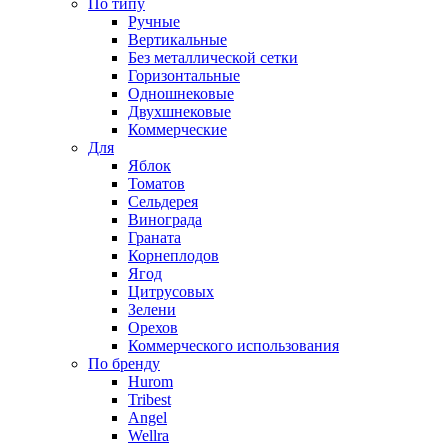
По типу
Ручные
Вертикальные
Без металлической сетки
Горизонтальные
Одношнековые
Двухшнековые
Коммерческие
Для
Яблок
Томатов
Cельдерея
Винограда
Граната
Корнеплодов
Ягод
Цитрусовых
Зелени
Орехов
Коммерческого использования
По бренду
Hurom
Tribest
Angel
Wellra