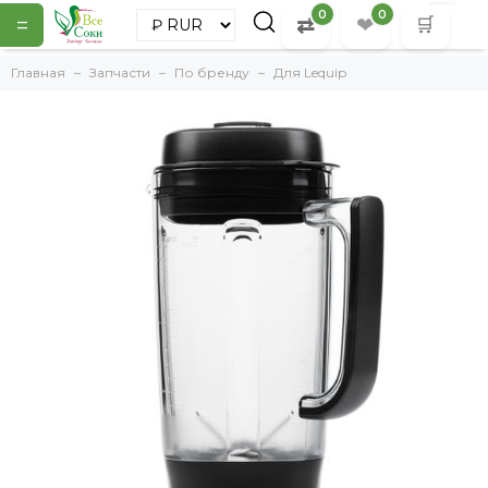
0
0
=
⇄
❤
🛒
Главная
Запчасти
По бренду
Для Lequip