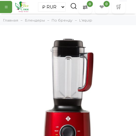
0
0
=
⇄
❤
🛒
Главная
Блендеры
По бренду
L'equip