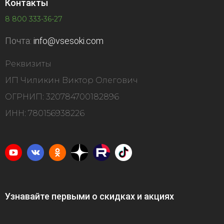
Контакты
8 800 333-36-27
Почта:
info@vsesoki.com
Реквизиты
ИП Чиликин Виктор Олегович
ОГРНИП: 320784700182896
ИНН: 780156938226
Узнавайте первыми о скидках и акциях