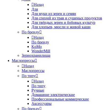
Назад
Для
Для муки из зерен и семян
Для специй из трав и сушеных продуктов
Для твёрдых зерен и бобовых культур
Для хлопьев, мюсли и живой каши
По бренду
Назад
По бренду
KoMo
WonderMill
Зернохранилища
Маслопрессы
Назад
Маслопрессы
По типу
Назад
По типу
Ручные
Домашние электрические
Профессиональные коммерческие
Аксессуары
По бренду