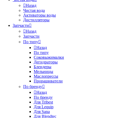
Назад
Чистая вода
Активаторы воды
Дистилляторы
Запчасти
Назад
Запчасти
По типу
Назад
По типу
Соковыжималки
Дегидраторы
Блендеры
Мельницы
Маслопрессы
Проращиватели
По бренду
Назад
По бренду
Для Tribest
Для Lequip
Для Sana
Для Blendtec