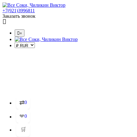
+7(921)3996811
Заказать звонок
=
⇄
0
❤
0
🛒