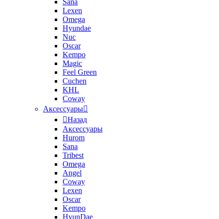
Sana
Lexen
Omega
Hyundae
Nuc
Oscar
Kempo
Magic
Feel Green
Cuchen
KHL
Coway
Аксессуары
Назад
Аксессуары
Hurom
Sana
Tribest
Omega
Angel
Coway
Lexen
Oscar
Kempo
HyunDae