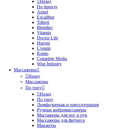
Назад
По бренду
Angel
Excalibur
Tribest
Blendtec
Vitamix
Doctor Life
Hurom
L'equip
Komo
Complete Media
Won Industry
Массажеры
Назад
Массажеры
По типу
Назад
По типу
Лимфодренаж и прессотерапия
Ручные вибромассажёры
Массажеры для ног и рук
Массажеры для фитнеса
Манжеты