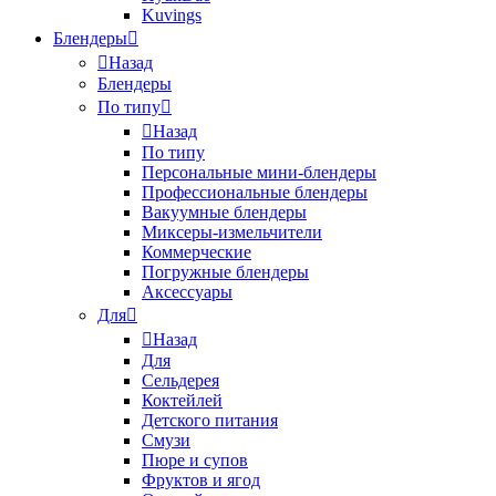
Kuvings
Блендеры
Назад
Блендеры
По типу
Назад
По типу
Персональные мини-блендеры
Профессиональные блендеры
Вакуумные блендеры
Миксеры-измельчители
Коммерческие
Погружные блендеры
Аксессуары
Для
Назад
Для
Сельдерея
Коктейлей
Детского питания
Смузи
Пюре и супов
Фруктов и ягод