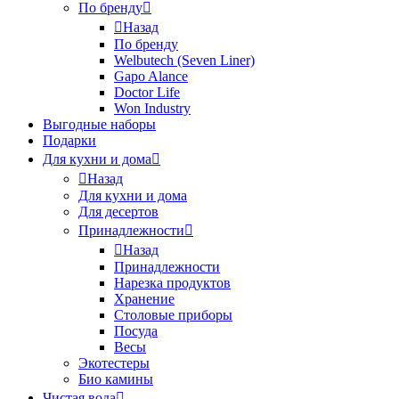
По бренду
Назад
По бренду
Welbutech (Seven Liner)
Gapo Alance
Doctor Life
Won Industry
Выгодные наборы
Подарки
Для кухни и дома
Назад
Для кухни и дома
Для десертов
Принадлежности
Назад
Принадлежности
Нарезка продуктов
Хранение
Столовые приборы
Посуда
Весы
Экотестеры
Био камины
Чистая вода