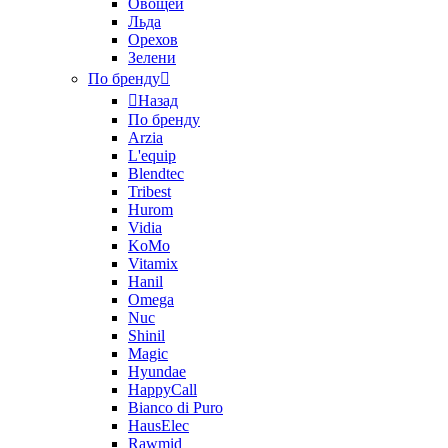
Овощей
Льда
Орехов
Зелени
По бренду
Назад
По бренду
Arzia
L'equip
Blendtec
Tribest
Hurom
Vidia
KoMo
Vitamix
Hanil
Omega
Nuc
Shinil
Magic
Hyundae
HappyCall
Bianco di Puro
HausElec
Rawmid