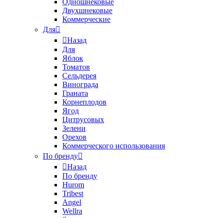
Одношнековые
Двухшнековые
Коммерческие
Для
Назад
Для
Яблок
Томатов
Cельдерея
Винограда
Граната
Корнеплодов
Ягод
Цитрусовых
Зелени
Орехов
Коммерческого использования
По бренду
Назад
По бренду
Hurom
Tribest
Angel
Wellra