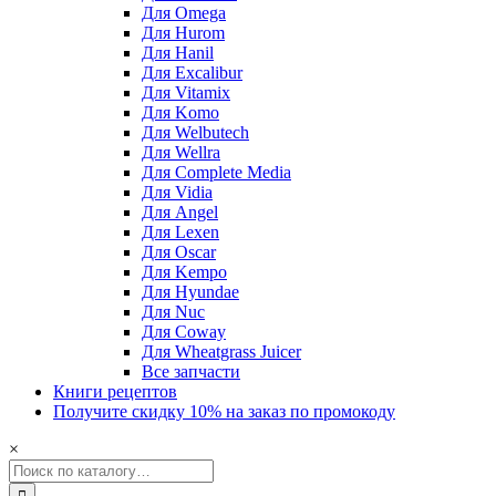
Для Omega
Для Hurom
Для Hanil
Для Excalibur
Для Vitamix
Для Komo
Для Welbutech
Для Wellra
Для Complete Media
Для Vidia
Для Angel
Для Lexen
Для Oscar
Для Kempo
Для Hyundae
Для Nuc
Для Coway
Для Wheatgrass Juicer
Все запчасти
Книги рецептов
Получите скидку 10% на заказ по промокоду
×