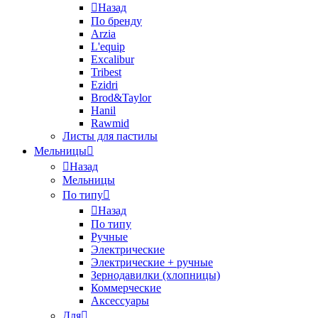
Назад
По бренду
Arzia
L'equip
Excalibur
Tribest
Ezidri
Brod&Taylor
Hanil
Rawmid
Листы для пастилы
Мельницы
Назад
Мельницы
По типу
Назад
По типу
Ручные
Электрические
Электрические + ручные
Зернодавилки (хлопницы)
Коммерческие
Аксессуары
Для