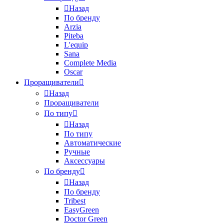
Назад
По бренду
Arzia
Piteba
L'equip
Sana
Complete Media
Oscar
Проращиватели
Назад
Проращиватели
По типу
Назад
По типу
Автоматические
Ручные
Аксессуары
По бренду
Назад
По бренду
Tribest
EasyGreen
Doctor Green