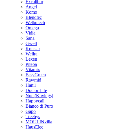
Excalibur
Angel
Komo
Blendtec
Welbutech
Omega
Vidia
Sana
Gwell
Konstar
Wellra
Lexen
Piteba
Vitamix
EasyGreen
Rawmid
Hanil
Doctor Life
Nuc (Kuvings)
Happycall
Bianco di Puro
Gapo
Treebys
MOULINvilla
HausElec