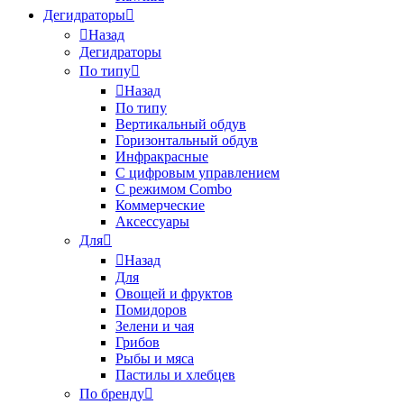
Дегидраторы
Назад
Дегидраторы
По типу
Назад
По типу
Вертикальный обдув
Горизонтальный обдув
Инфракрасные
С цифровым управлением
С режимом Combo
Коммерческие
Аксессуары
Для
Назад
Для
Овощей и фруктов
Помидоров
Зелени и чая
Грибов
Рыбы и мяса
Пастилы и хлебцев
По бренду