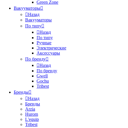
Green Zone
Вакууматоры
Назад
Вакууматоры
По типу
Назад
По типу
Ручные
Электрические
Аксессуары
По бренду
Назад
По бренду
Gwell
Gochu
Tribest
Бренды
Назад
Бренды
Arzia
Hurom
L'equip
Tribest