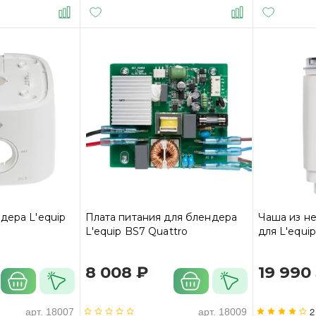
дера L'equip
Плата питания для блендера
Чаша из н
L'equip BS7 Quattro
для L'equip
8 008 ₽
19 990
2
арт.
18007
арт.
18009