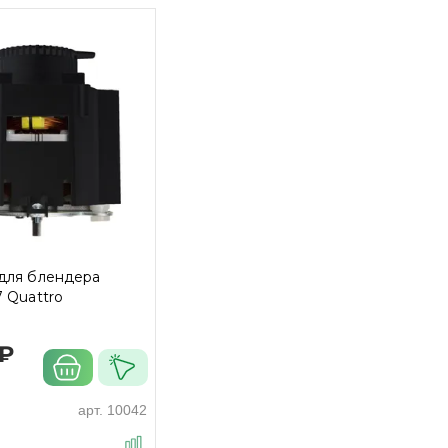
 для блендера
7 Quattro
 ₽
арт.
10042