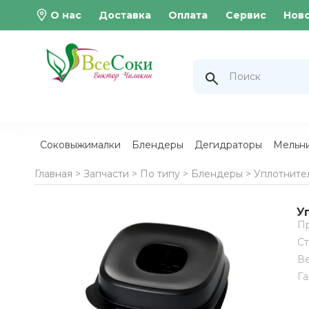
О нас
Доставка
Оплата
Сервис
Нов
Соковыжималки
Блендеры
Дегидраторы
Мельн
Главная >
Запчасти
>
По типу
>
Блендеры
>
Уплотнител
У
Пр
Ст
В
Га