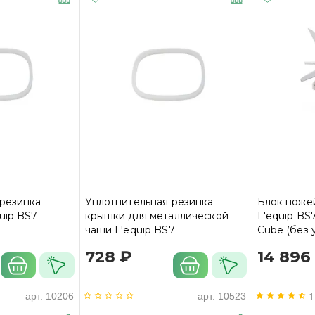
 резинка
Уплотнительная резинка
Блок ноже
uip BS7
крышки для металлической
L'equip BS
чаши L'equip BS7
Cube (без 
728 ₽
14 896
1
арт.
10206
арт.
10523