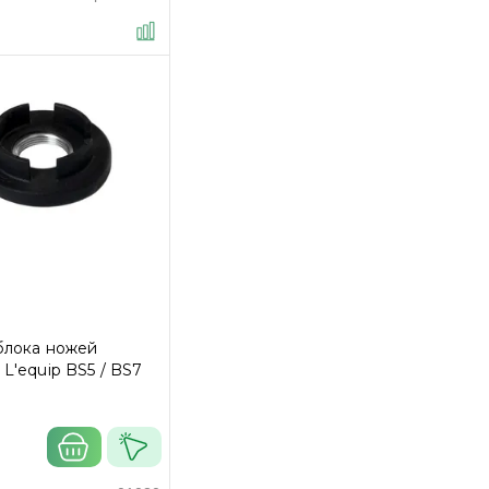
блока ножей
L'equip BS5 / BS7