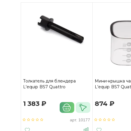
Толкатель для блендера
Мини-крышка ча
L'equip BS7 Quattro
L'equip BS7 Quat
1 383 ₽
874 ₽
арт.
10177