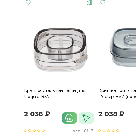
Крышка стальной чаши для
Крышка тритано
L'equip BS7
L'equip BS7 (нов
2 038 ₽
2 038 ₽
арт.
10117