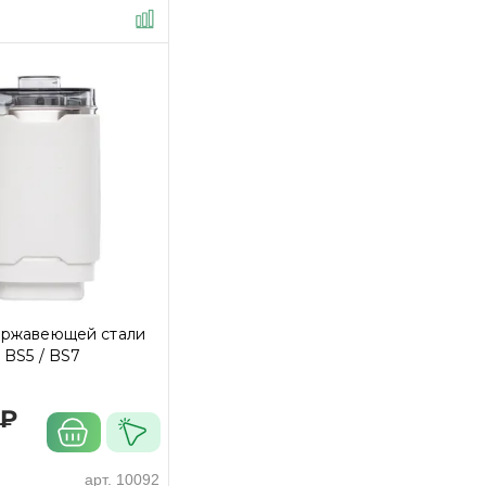
ержавеющей стали
 BS5 / BS7
 ₽
арт.
10092