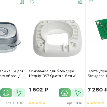
вой чаши для
Основание для блендера
Плата упра
ого образца)
L'equip BS7 Quattro, белый
блендера L
1 602 ₽
7 280 
арт.
10118-1
арт.
10040