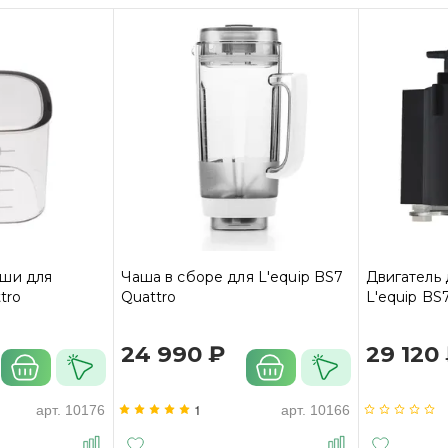
ши для
Чаша в сборе для L'equip BS7
Двигатель
tro
Quattro
L'equip BS
24 990 ₽
29 120
1
арт.
10176
арт.
10166