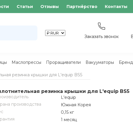
ости
Статьи
Отзывы
Партнёрство
Контакты
Заказать звонок
ицы
Маслопрессы
Проращиватели
Вакууматоры
Бренд
ьная резинка крышки для L'equip BS5
плотнительная резинка крышки для L'equip BS5
оизводитель
L'equip
рана производства
Южная Корея
ес
0,15 кг
рантия
1 месяц