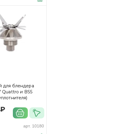
й для блендера
7 Quattro и BS5
уплотнителя)
 ₽
арт.
10180