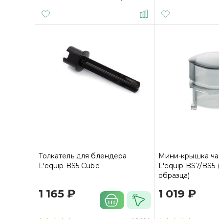
Толкатель для блендера
Мини-крышка ча
L'equip BS5 Cube
L'equip BS7/BS5 
образца)
1 165 ₽
1 019 ₽