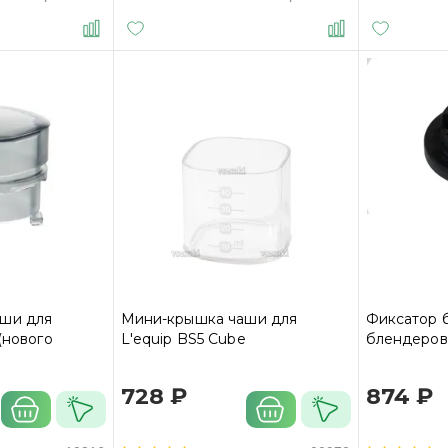
ши для
Мини-крышка чаши для
Фиксатор 
(нового
L'equip BS5 Cube
блендеров 
728 ₽
874 ₽