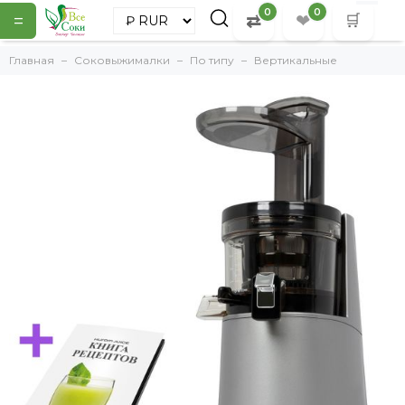
0
0
=
⇄
❤
🛒
Главная
Соковыжималки
По типу
Вертикальные