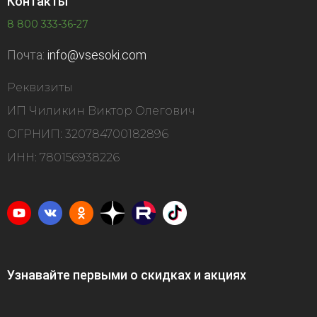
Контакты
8 800 333-36-27
Почта:
info@vsesoki.com
Реквизиты
ИП Чиликин Виктор Олегович
ОГРНИП: 320784700182896
ИНН: 780156938226
Узнавайте первыми о скидках и акциях