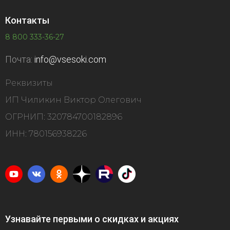
Контакты
8 800 333-36-27
Почта:
info@vsesoki.com
Реквизиты
ИП Чиликин Виктор Олегович
ОГРНИП: 320784700182896
ИНН: 780156938226
Узнавайте первыми о скидках и акциях