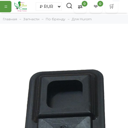
0
0
=
⇄
❤
🛒
Главная
Запчасти
По бренду
Для Hurom