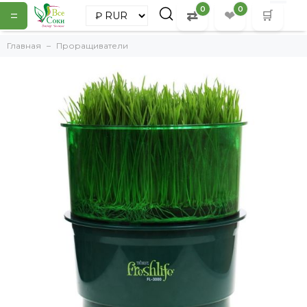
0
0
=
⇄
❤
🛒
Главная
Проращиватели