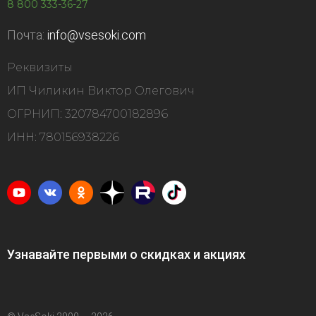
8 800 333-36-27
Почта:
info@vsesoki.com
Реквизиты
ИП Чиликин Виктор Олегович
ОГРНИП: 320784700182896
ИНН: 780156938226
Узнавайте первыми о скидках и акциях