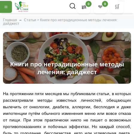
0
0
=
⇄
❤
🛒
Главная
Статьи > Книги про нетрадиционные методы лечения:
дайджест
Книги про нетрадиционные методы
лечения: дайджест
На протяжении пяти месяцев мы публиковали статьи, в которых
рассматривали методы известных личностей, обещающих
вылечить от онкологии, диабета, аллергии, бесплодия и даже
импотенции путём обычного изменения меню или вовсе отказа
от пищи. При этом практически никто не пишет о возможных
противопоказаниях и побочных эффектах. Но каждый способ,
будь то голодание, бесслизистая, кето или углеводная диета,