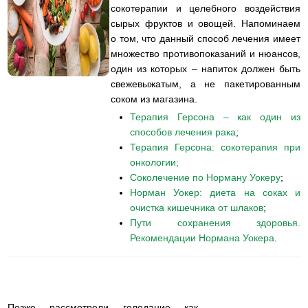
сокотерапии и целебного воздействия
сырых фруктов и овощей. Напоминаем
о том, что данный способ лечения имеет
множество противопоказаний и нюансов,
один из которых – напиток должен быть
свежевыжатым, а не пакетированным
соком из магазина.
Терапия Герсона – как один из
способов лечения рака
;
Терапия Герсона: сокотерапия при
онкологии;
Соколечение по Норману Уокеру
;
Норман Уокер: диета на соках и
очистка кишечника от шлаков
;
Пути сохранения здоровья.
Рекомендации Нормана Уокера
.
Позже рассмотрели голодание как