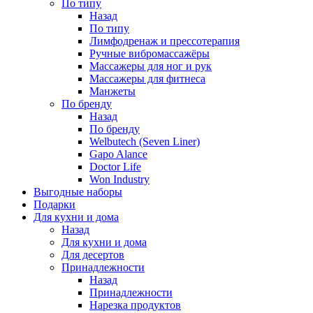
По типу
Назад
По типу
Лимфодренаж и прессотерапия
Ручные вибромассажёры
Массажеры для ног и рук
Массажеры для фитнеса
Манжеты
По бренду
Назад
По бренду
Welbutech (Seven Liner)
Gapo Alance
Doctor Life
Won Industry
Выгодные наборы
Подарки
Для кухни и дома
Назад
Для кухни и дома
Для десертов
Принадлежности
Назад
Принадлежности
Нарезка продуктов