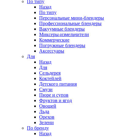
По типу
Назад
По типу
Персональные мини-блендеры
Профессиональные блендеры
Вакуумные блендеры
Миксеры-измельчители
Коммерческие
Погружные блендеры
Аксессуары
Для
Назад
Для
Сельдерея
Коктейлей
Детского питания
Смузи
Пюре и супов
Фруктов и ягод
Овощей
Льда
Орехов
Зелени
По бренду
Назад