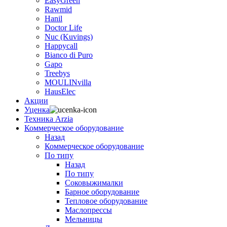
EasyGreen
Rawmid
Hanil
Doctor Life
Nuc (Kuvings)
Happycall
Bianco di Puro
Gapo
Treebys
MOULINvilla
HausElec
Акции
Уценка
Техника Arzia
Коммерческое оборудование
Назад
Коммерческое оборудование
По типу
Назад
По типу
Соковыжималки
Барное оборудование
Тепловое оборудование
Маслопрессы
Мельницы