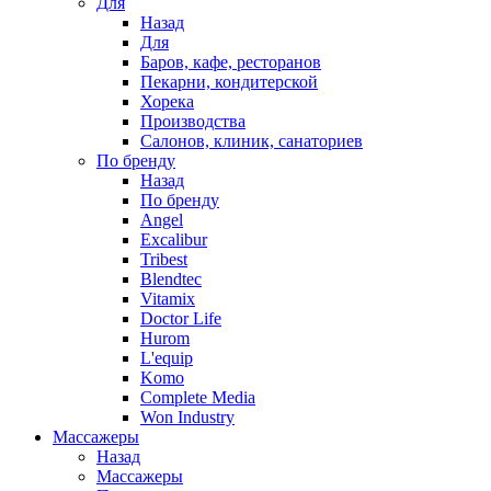
Для
Назад
Для
Баров, кафе, ресторанов
Пекарни, кондитерской
Хорека
Производства
Салонов, клиник, санаториев
По бренду
Назад
По бренду
Angel
Excalibur
Tribest
Blendtec
Vitamix
Doctor Life
Hurom
L'equip
Komo
Complete Media
Won Industry
Массажеры
Назад
Массажеры