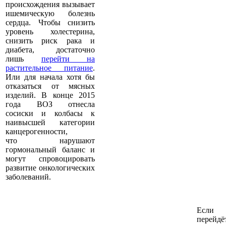
происхождения вызывает
ишемическую болезнь
сердца. Чтобы снизить
уровень холестерина,
снизить риск рака и
диабета, достаточно
лишь
перейти на
растительное питание
.
Или для начала хотя бы
отказаться от мясных
изделий. В конце 2015
года ВОЗ отнесла
сосиски и колбасы к
наивысшей категории
канцерогенности,
что нарушают
гормональный баланс и
могут спровоцировать
развитие онкологических
заболеваний.
Если 
пер