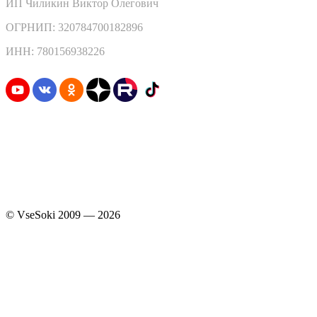
ИП Чиликин Виктор Олегович
ОГРНИП: 320784700182896
ИНН: 780156938226
Узнавайте первыми о скидках и акциях
© VseSoki 2009 — 2026