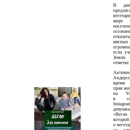
В дан
предла
вегета
мире
насел
осозн
отказат
мясных
огромна
если уч
Земли
отметке 
Акти
Андерс
время 
прав жи
на Yo
в соц
Instag
девушк
«Веган
которой
о вегет
на сам