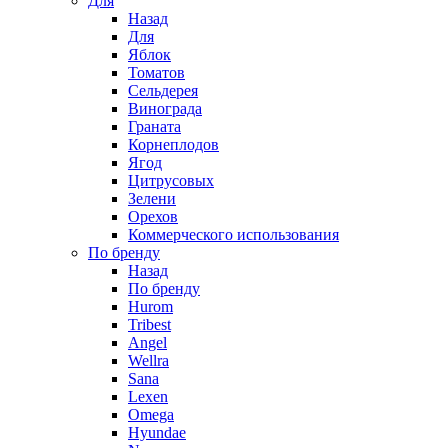
Для
Назад
Для
Яблок
Томатов
Cельдерея
Винограда
Граната
Корнеплодов
Ягод
Цитрусовых
Зелени
Орехов
Коммерческого использования
По бренду
Назад
По бренду
Hurom
Tribest
Angel
Wellra
Sana
Lexen
Omega
Hyundae