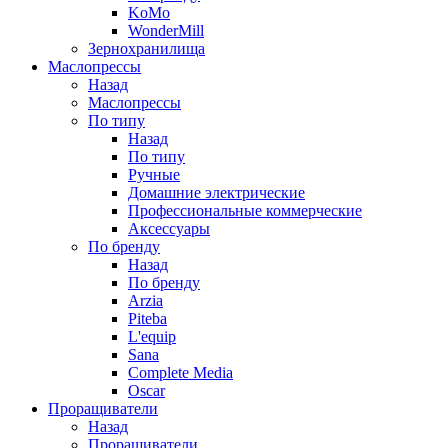
KoMo
WonderMill
Зернохранилища
Маслопрессы
Назад
Маслопрессы
По типу
Назад
По типу
Ручные
Домашние электрические
Профессиональные коммерческие
Аксессуары
По бренду
Назад
По бренду
Arzia
Piteba
L'equip
Sana
Complete Media
Oscar
Проращиватели
Назад
Проращиватели