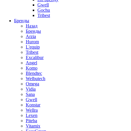
Gwell
Gochu
Tribest
Бренды
Назад
Бренды
Arzia
Hurom
L'equip
Tribest
Excalibur
Angel
Komo
Blendtec
Welbutech
Omega
Vidia
Sana
Gwell
Konstar
Wellra
Lexen
Piteba
Vitamix