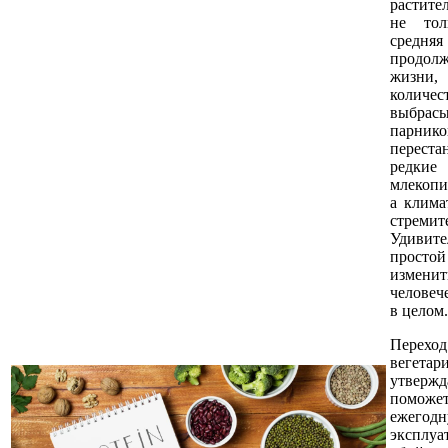
растите
не тол
средняя
продолж
жизни,
количес
выбрас
парни
перест
ред
млекоп
а клима
стремит
Удивите
прост
измени
человеч
в целом.
Пер
вегетар
утвержд
поможе
ежегод
эксп