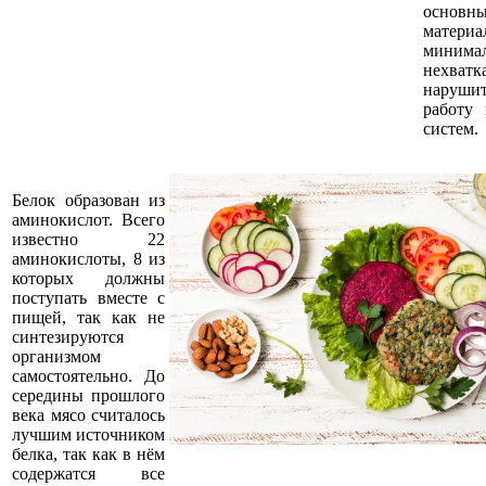
основны
матер
миним
нехв
наруши
работу 
систем.
Белок образован из
аминокислот. Всего
известно 22
аминокислоты, 8 из
которых должны
поступать вместе с
пищей, так как не
синтезируются
организмом
самостоятельно. До
середины прошлого
века мясо считалось
лучшим источником
белка, так как в нём
содержатся все