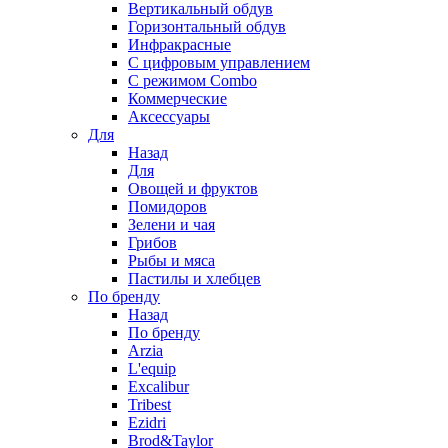
Вертикальный обдув
Горизонтальный обдув
Инфракрасные
С цифровым управлением
С режимом Combo
Коммерческие
Аксессуары
Для
Назад
Для
Овощей и фруктов
Помидоров
Зелени и чая
Грибов
Рыбы и мяса
Пастилы и хлебцев
По бренду
Назад
По бренду
Arzia
L'equip
Excalibur
Tribest
Ezidri
Brod&Taylor