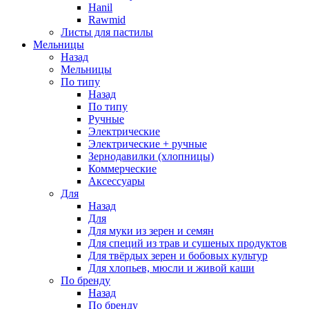
Hanil
Rawmid
Листы для пастилы
Мельницы
Назад
Мельницы
По типу
Назад
По типу
Ручные
Электрические
Электрические + ручные
Зернодавилки (хлопницы)
Коммерческие
Аксессуары
Для
Назад
Для
Для муки из зерен и семян
Для специй из трав и сушеных продуктов
Для твёрдых зерен и бобовых культур
Для хлопьев, мюсли и живой каши
По бренду
Назад
По бренду