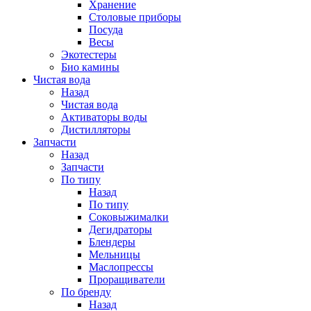
Хранение
Столовые приборы
Посуда
Весы
Экотестеры
Био камины
Чистая вода
Назад
Чистая вода
Активаторы воды
Дистилляторы
Запчасти
Назад
Запчасти
По типу
Назад
По типу
Соковыжималки
Дегидраторы
Блендеры
Мельницы
Маслопрессы
Проращиватели
По бренду
Назад