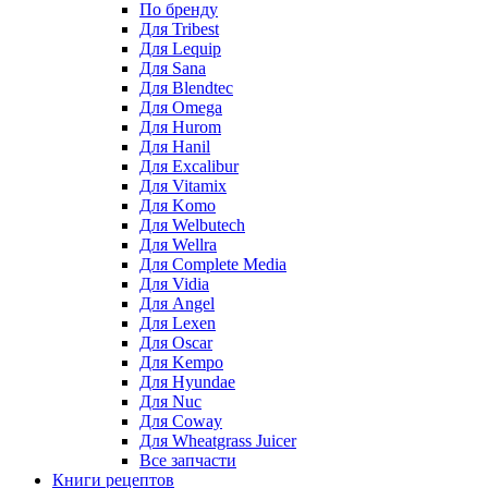
По бренду
Для Tribest
Для Lequip
Для Sana
Для Blendtec
Для Omega
Для Hurom
Для Hanil
Для Excalibur
Для Vitamix
Для Komo
Для Welbutech
Для Wellra
Для Complete Media
Для Vidia
Для Angel
Для Lexen
Для Oscar
Для Kempo
Для Hyundae
Для Nuc
Для Coway
Для Wheatgrass Juicer
Все запчасти
Книги рецептов