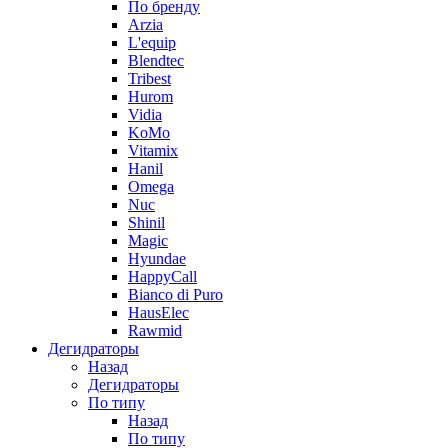
По бренду
Arzia
L'equip
Blendtec
Tribest
Hurom
Vidia
KoMo
Vitamix
Hanil
Omega
Nuc
Shinil
Magic
Hyundae
HappyCall
Bianco di Puro
HausElec
Rawmid
Дегидраторы
Назад
Дегидраторы
По типу
Назад
По типу