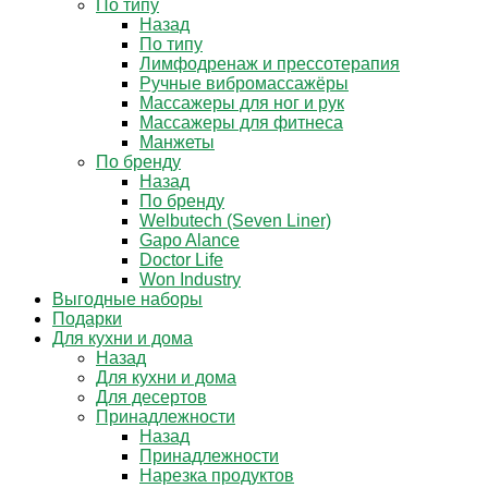
По типу
Назад
По типу
Лимфодренаж и прессотерапия
Ручные вибромассажёры
Массажеры для ног и рук
Массажеры для фитнеса
Манжеты
По бренду
Назад
По бренду
Welbutech (Seven Liner)
Gapo Alance
Doctor Life
Won Industry
Выгодные наборы
Подарки
Для кухни и дома
Назад
Для кухни и дома
Для десертов
Принадлежности
Назад
Принадлежности
Нарезка продуктов