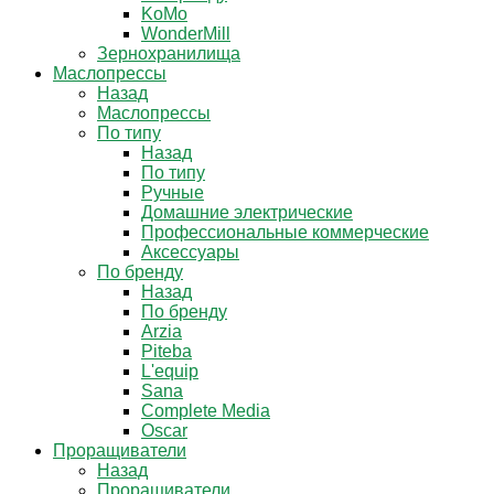
KoMo
WonderMill
Зернохранилища
Маслопрессы
Назад
Маслопрессы
По типу
Назад
По типу
Ручные
Домашние электрические
Профессиональные коммерческие
Аксессуары
По бренду
Назад
По бренду
Arzia
Piteba
L'equip
Sana
Complete Media
Oscar
Проращиватели
Назад
Проращиватели