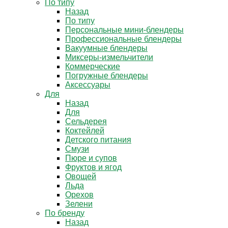
По типу
Назад
По типу
Персональные мини-блендеры
Профессиональные блендеры
Вакуумные блендеры
Миксеры-измельчители
Коммерческие
Погружные блендеры
Аксессуары
Для
Назад
Для
Сельдерея
Коктейлей
Детского питания
Смузи
Пюре и супов
Фруктов и ягод
Овощей
Льда
Орехов
Зелени
По бренду
Назад