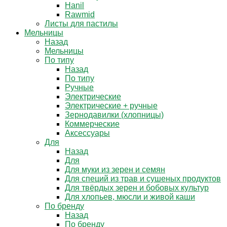
Hanil
Rawmid
Листы для пастилы
Мельницы
Назад
Мельницы
По типу
Назад
По типу
Ручные
Электрические
Электрические + ручные
Зернодавилки (хлопницы)
Коммерческие
Аксессуары
Для
Назад
Для
Для муки из зерен и семян
Для специй из трав и сушеных продуктов
Для твёрдых зерен и бобовых культур
Для хлопьев, мюсли и живой каши
По бренду
Назад
По бренду