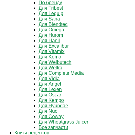
По бренду
Для Tribest
Для Lequip
Для Sana
Для Blendtec
Для Omega
Для Hurom
Для Hanil
Для Excalibur
Для Vitamix
Для Komo
Для Welbutech
Для Wellra
Для Complete Media
Для Vidia
Для Angel
Для Lexen
Для Oscar
Для Kempo
Для Hyundae
Для Nuc
Для Coway
Для Wheatgrass Juicer
Все запчасти
Книги рецептов