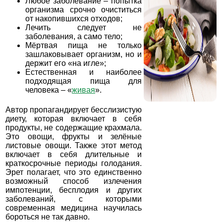
Любое заболевание – попытка
организма срочно очиститься
от накопившихся отходов;
Лечить следует не
заболевания, а само тело;
Мёртвая пища не только
зашлаковывает организм, но и
держит его «на игле»;
Естественная и наиболее
подходящая пища для
человека – «
живая
».
Автор пропагандирует бесслизистую
диету, которая включает в себя
продукты, не содержащие крахмала.
Это овощи, фрукты и зелёные
листовые овощи. Также этот метод
включает в себя длительные и
краткосрочные периоды голодания.
Эрет полагает, что это единственно
возможный способ излечения
импотенции, бесплодия и других
заболеваний, с которыми
современная медицина научилась
бороться не так давно.