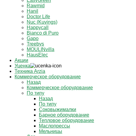
EasyGreen
Rawmid
Hanil
Doctor Life
Nuc (Kuvings)
Happycall
Bianco di Puro
Gapo
Treebys
MOULINvilla
HausElec
Акции
Уценка
Техника Arzia
Коммерческое оборудование
Назад
Коммерческое оборудование
По типу
Назад
По типу
Соковыжималки
Барное оборудование
Тепловое оборудование
Маслопрессы
Мельницы