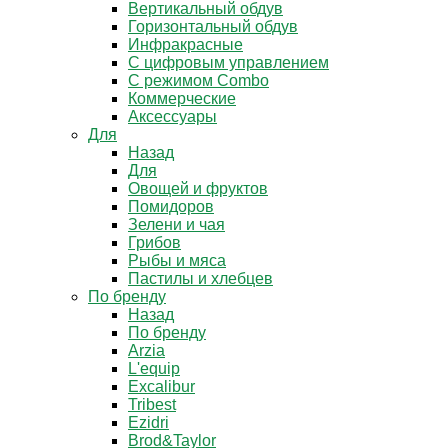
Вертикальный обдув
Горизонтальный обдув
Инфракрасные
С цифровым управлением
С режимом Combo
Коммерческие
Аксессуары
Для
Назад
Для
Овощей и фруктов
Помидоров
Зелени и чая
Грибов
Рыбы и мяса
Пастилы и хлебцев
По бренду
Назад
По бренду
Arzia
L'equip
Excalibur
Tribest
Ezidri
Brod&Taylor