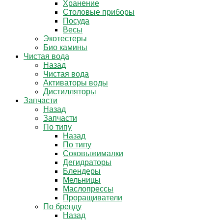
Хранение
Столовые приборы
Посуда
Весы
Экотестеры
Био камины
Чистая вода
Назад
Чистая вода
Активаторы воды
Дистилляторы
Запчасти
Назад
Запчасти
По типу
Назад
По типу
Соковыжималки
Дегидраторы
Блендеры
Мельницы
Маслопрессы
Проращиватели
По бренду
Назад