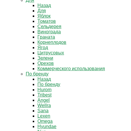
Для
Назад
Для
Яблок
Томатов
Cельдерея
Винограда
Граната
Корнеплодов
Ягод
Цитрусовых
Зелени
Орехов
Коммерческого использования
По бренду
Назад
По бренду
Hurom
Tribest
Angel
Wellra
Sana
Lexen
Omega
Hyundae