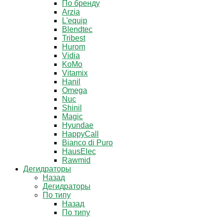
По бренду
Arzia
L'equip
Blendtec
Tribest
Hurom
Vidia
KoMo
Vitamix
Hanil
Omega
Nuc
Shinil
Magic
Hyundae
HappyCall
Bianco di Puro
HausElec
Rawmid
Дегидраторы
Назад
Дегидраторы
По типу
Назад
По типу