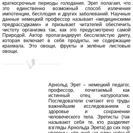
краткосрочные периоды голодания. Эрет полагает, что
это единственно возможный способ излечения
импотенции, бесплодия и других заболеваний. Научные
данные немецкий профессор называет «медицинскими
предрассудками» и призывает читателей обеспечить
чистоту организма так, как это предусмотрено самой
Природой. Автор пропагандирует бесслизистую диету,
которая включает в себя продукты, не содержащие
крахмала. Это овощи, фрукты и зелёные листовые
овощи.
Арнольд Эрет – немецкий педагог,
профессор, почитаемый как
истинный отец натуропатии.
Последователи считают его труды
важнейшим исследованием о
здоровье и сохранении
человеческого тела. Эретисты (так
называют себя те, кто разделяет
взгляды Арнольда Эрета) до сих пор
уверены, что ещё ни один учёный