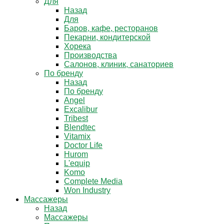
Для
Назад
Для
Баров, кафе, ресторанов
Пекарни, кондитерской
Хорека
Производства
Салонов, клиник, санаториев
По бренду
Назад
По бренду
Angel
Excalibur
Tribest
Blendtec
Vitamix
Doctor Life
Hurom
L'equip
Komo
Complete Media
Won Industry
Массажеры
Назад
Массажеры