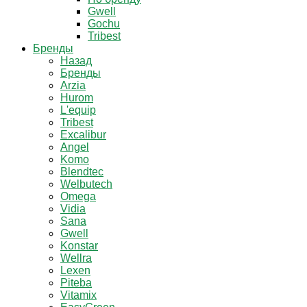
Gwell
Gochu
Tribest
Бренды
Назад
Бренды
Arzia
Hurom
L'equip
Tribest
Excalibur
Angel
Komo
Blendtec
Welbutech
Omega
Vidia
Sana
Gwell
Konstar
Wellra
Lexen
Piteba
Vitamix