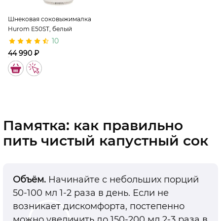
Шнековая соковыжималка
Hurom E50ST, белый
10
44 990 ₽
11336
Памятка: как правильно
пить чистый капустный сок
Объём.
Начинайте с небольших порций
50-100 мл 1-2 раза в день. Если не
возникает дискомфорта, постепенно
можно увеличить до 150-200 мл 2-3 раза в