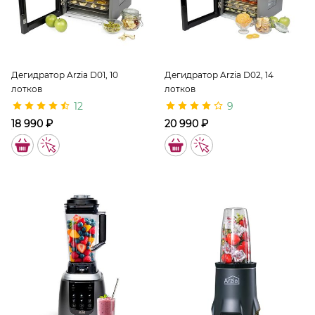
Дегидратор Arzia D01, 10
Дегидратор Arzia D02, 14
лотков
лотков
12
9
18 990 ₽
20 990 ₽
11337
11338