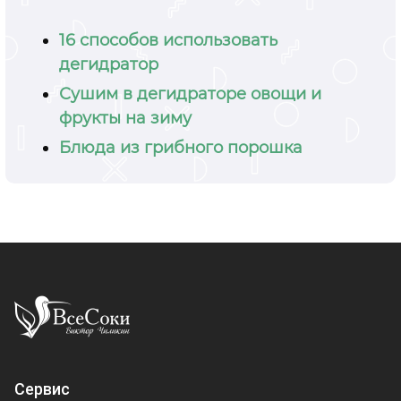
16 способов использовать
дегидратор
Сушим в дегидраторе овощи и
фрукты на зиму
Блюда из грибного порошка
Сервис