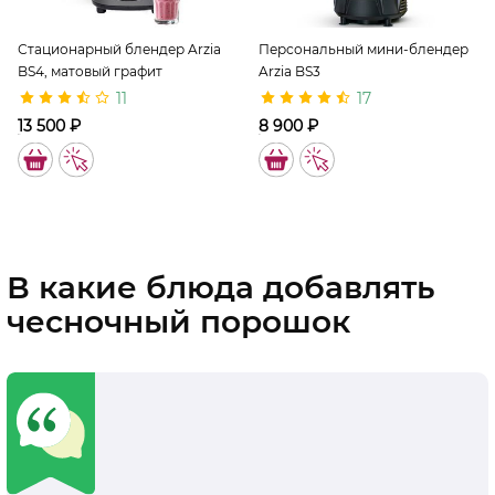
Стационарный блендер Arzia
Персональный мини-блендер
BS4, матовый графит
Arzia BS3
11
17
13 500 ₽
8 900 ₽
11361
11211
В какие блюда добавлять
чесночный порошок