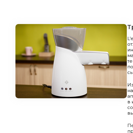
Т
L
от
ин
ма
те
п
сы
Из
на
ап
в 
со
вы
П
пр