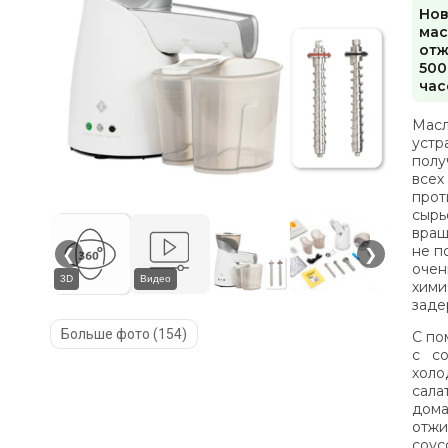
Нов
мас
отж
500
час
Мас
устр
полу
все
прот
сырь
вращ
не п
❮
❯
очен
3D
Видео
хим
заде
Больше фото (154)
С по
с с
холо
сала
дома
отжи
соус