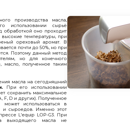
ого производства масла,
го использовании сырьё
д обработкой оно проходит
 высокие температуры, при
реный ореховый аромат. В
вается почти до 50%, но при
тся. Поэтому данный метод
телям, но для конечного
, масло, полученное таким
ения масла на сегодняшний
м.
При его использовании
яет сохранить максимальное
 F, D и других). Полученное
 может использоваться в
 и сыроедов. Именно этот
рессе L'equip LOP-G3. При
ура выходящего масла не