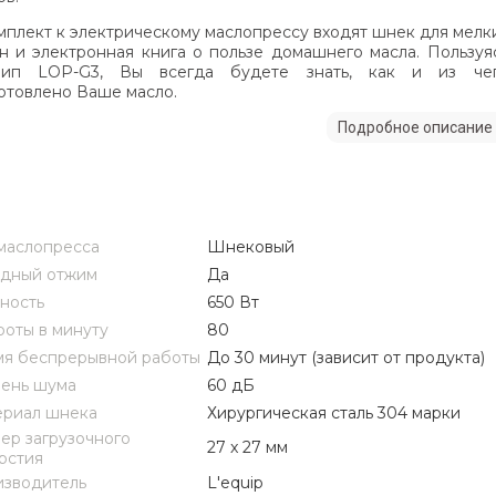
мплект к электрическому маслопрессу входят шнек для мелк
н и электронная книга о пользе домашнего масла. Пользуя
вип LOP-G3, Вы всегда будете знать, как и из че
отовлено Ваше масло.
Подробное описание
маслопресса
Шнековый
дный отжим
Да
ность
650 Вт
оты в минуту
80
я беспрерывной работы
До 30 минут (зависит от продукта)
ень шума
60 дБ
риал шнека
Хирургическая сталь 304 марки
ер загрузочного
27 x 27 мм
рстия
зводитель
L'equip