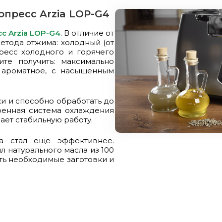
пресс Arzia LOP-G4
с Arzia LOP-G4
. В отличие от
етода отжима: холодный (от
опресс холодного и горячего
те получить: максимально
 ароматное, с насыщенным
ки и способно обработать до
оенная система охлаждения
ет стабильную работу.
а стал ещё эффективнее.
л натурального масла из 100
ать необходимые заготовки и