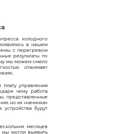
са
опресса холодного
появились в нашем
блемы с перегревом
ичные результаты по
ому мы можем смело
гкостью отжимает
виях.
и плату управления
одаря чему работа
сы, представленные
ия, но их «начинка»
 устройства будут
ескольких месяцев
ы мы могли выявить