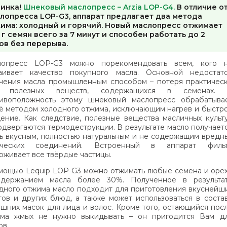
инка!
Шнековый маслопресс – Arzia LOP-G4.
В отличие о
лопресса LOP-G3, аппарат предлагает два метода
има: холодный и горячий. Новый маслопресс отжимает
 г семян всего за 7 минут и способен работать до 2
ов без перерыва.
лопресс LOP-G3 можно порекомендовать всем, кого 
аивает качество покупного масла. Основной недостат
чения масла промышленным способом – потеря практичес
х полезных веществ, содержащихся в семенах.
ивоположность этому шнековый маслопресс обрабатыва
ё методом холодного отжима, исключающим нагрев и быстр
ение. Как следствие, полезные вещества масличных культ
одвергаются термодеструкции. В результате масло получает
ь вкусным, полностью натуральным и не содержащим вредн
ических соединений. Встроенный в аппарат филь
рживает все твёрдые частицы.
мощью Lequip LOP-G3 можно отжимать любые семена и оре
одержанием масла более 30%. Полученное в результа
дного отжима масло подходит для приготовления вкуснейш
тов и других блюд, а также может использоваться в соста
шних масок для лица и волос. Кроме того, остающийся пос
ма жмых не нужно выкидывать – он пригодится Вам д
ов.