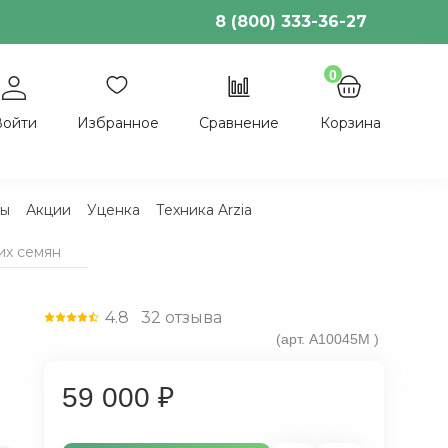
8 (800) 333-36-27
0
Войти
Избранное
Сравнение
Корзина
ы
Акции
Уценка
Техника Arzia
их семян
4.8
32
отзыва
(арт.
A10045M
)
59 000 ₽