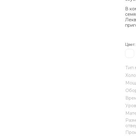
В ко
семя
Лек
приг
Цвет:
Тип 
Холо
Мощ
Обор
Врем
Уров
Мате
Разм
отве
Прои