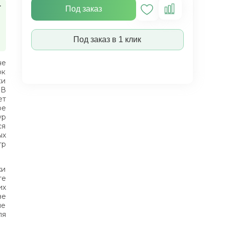
т
Под заказ
Под заказ в 1 клик
не
ок
ки
 В
ет
ое
ур
ся
ых
тр
хи
те
их
ве
ле
ля