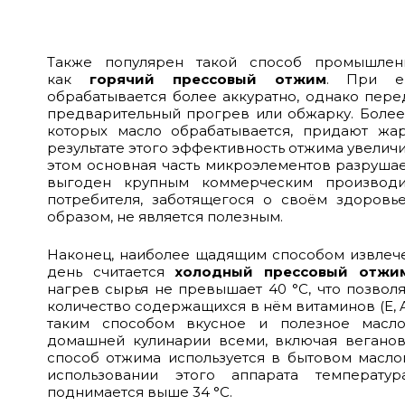
Также популярен такой способ промышленн
как
горячий прессовый отжим
. При е
обрабатывается более аккуратно, однако пере
предварительный прогрев или обжарку. Более
которых масло обрабатывается, придают жа
результате этого эффективность отжима увеличи
этом основная часть микроэлементов разрушае
выгоден крупным коммерческим производи
потребителя, заботящегося о своём здоровье
образом, не является полезным.
Наконец, наиболее щадящим способом извлеч
день считается
холодный прессовый отжи
нагрев сырья не превышает 40 °C, что позвол
количество содержащихся в нём витаминов (E, A,
таким способом вкусное и полезное масло
домашней кулинарии всеми, включая веганов
способ отжима используется в бытовом маслоп
использовании этого аппарата температ
поднимается выше 34 °C.