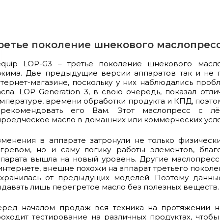
ретье поколение шнекового маслопрес
’equip LOP-G3 – третье поколение шнекового масл
жима. Две предыдущие версии аппаратов так и не 
тернет-магазине, поскольку у них наблюдались про
сла. LOP Generation 3, в свою очередь, показал отл
мпературе, времени обработки продукта и КПД, поэт
орекомендовать его Вам. Этот маслопресс с лё
роедческое масло в домашних или коммерческих усло
менения в аппарате затронули не только физическ
гревом, но и саму логику работы элементов, благ
парата вышла на новый уровень. Другие маслопрес
интернете, внешне похожи на аппарат третьего поколен
хранилась от предыдущих моделей. Поэтому данные
давать лишь перегретое масло без полезных веществ.
еред началом продаж вся техника на протяжении н
оходит тестирование на различных продуктах, чтоб