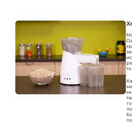
Х
М
Од
х
з
и
ре
то
Ка
м
м
та
г
п
Б
по