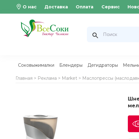
О нас
Доставка
Оплата
Сервис
Нов
Соковыжималки
Блендеры
Дегидраторы
Мельн
Главная >
Реклама
>
Market
>
Маслопрессы (маслодавк
Шне
мел