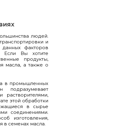
виях
ольшинства людей.
 транспортировки и
т данных факторов
. Если Вы хотите
твенные продукты,
я масла, а также о
ла в промышленных
н подразумевает
и растворителями,
тате этой обработки
ержащиеся в сырье
ими соединениями.
соб изготовления,
я в семенах масла.