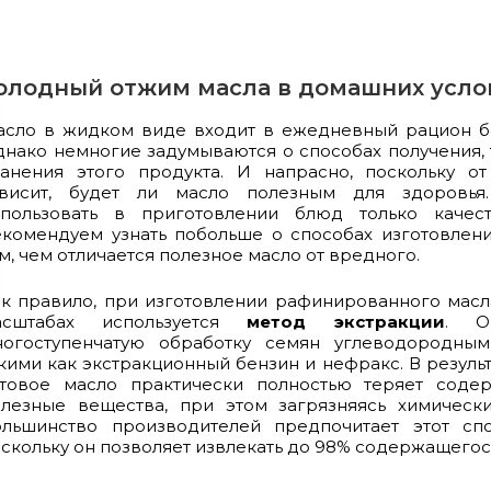
олодный отжим масла в домашних усло
асло в жидком виде входит в ежедневный рацион б
нако немногие задумываются о способах получения,
ранения этого продукта. И напрасно, поскольку о
ависит, будет ли масло полезным для здоровья
спользовать в приготовлении блюд только качес
комендуем узнать побольше о способах изготовлени
м, чем отличается полезное масло от вредного.
к правило, при изготовлении рафинированного мас
асштабах используется
метод экстракции
. О
ногоступенчатую обработку семян углеводородным
кими как экстракционный бензин и нефракс. В резуль
отовое масло практически полностью теряет сод
олезные вещества, при этом загрязняясь химическ
ольшинство производителей предпочитает этот спо
скольку он позволяет извлекать до 98% содержащегос