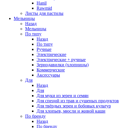
Hanil
Rawmid
Листы для пастилы
Мельницы
Назад
Мельницы
По типу
Назад
По типу
Ручные
Электрические
Электрические + ручные
Зернодавилки (хлопницы)
Коммерческие
Аксессуары
Для
Назад
Для
Для муки из зерен и семян
Для специй из трав и сушеных продуктов
Для твёрдых зерен и бобовых культур
Для хлопьев, мюсли и живой каши
По бренду
Назад
По бренду