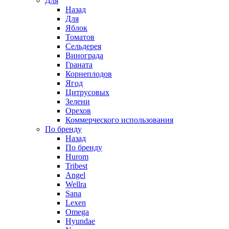
Для
Назад
Для
Яблок
Томатов
Cельдерея
Винограда
Граната
Корнеплодов
Ягод
Цитрусовых
Зелени
Орехов
Коммерческого использования
По бренду
Назад
По бренду
Hurom
Tribest
Angel
Wellra
Sana
Lexen
Omega
Hyundae