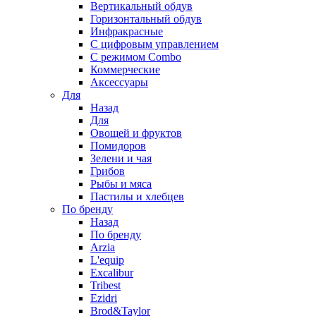
Вертикальный обдув
Горизонтальный обдув
Инфракрасные
С цифровым управлением
С режимом Combo
Коммерческие
Аксессуары
Для
Назад
Для
Овощей и фруктов
Помидоров
Зелени и чая
Грибов
Рыбы и мяса
Пастилы и хлебцев
По бренду
Назад
По бренду
Arzia
L'equip
Excalibur
Tribest
Ezidri
Brod&Taylor