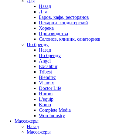
Для
Назад
Для
Баров, кафе, ресторанов
Пекарни, кондитерской
Хорека
Производства
Салонов, клиник, санаториев
По бренду
Назад
По бренду
Angel
Excalibur
Tribest
Blendtec
Vitamix
Doctor Life
Hurom
L'equip
Komo
Complete Media
Won Industry
Массажеры
Назад
Массажеры