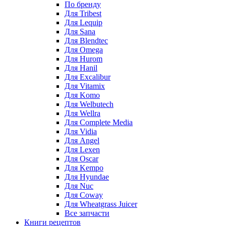
По бренду
Для Tribest
Для Lequip
Для Sana
Для Blendtec
Для Omega
Для Hurom
Для Hanil
Для Excalibur
Для Vitamix
Для Komo
Для Welbutech
Для Wellra
Для Complete Media
Для Vidia
Для Angel
Для Lexen
Для Oscar
Для Kempo
Для Hyundae
Для Nuc
Для Coway
Для Wheatgrass Juicer
Все запчасти
Книги рецептов