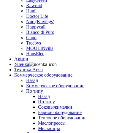
EasyGreen
Rawmid
Hanil
Doctor Life
Nuc (Kuvings)
Happycall
Bianco di Puro
Gapo
Treebys
MOULINvilla
HausElec
Акции
Уценка
Техника Arzia
Коммерческое оборудование
Назад
Коммерческое оборудование
По типу
Назад
По типу
Соковыжималки
Барное оборудование
Тепловое оборудование
Маслопрессы
Мельницы