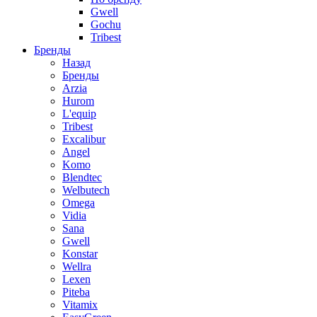
Gwell
Gochu
Tribest
Бренды
Назад
Бренды
Arzia
Hurom
L'equip
Tribest
Excalibur
Angel
Komo
Blendtec
Welbutech
Omega
Vidia
Sana
Gwell
Konstar
Wellra
Lexen
Piteba
Vitamix