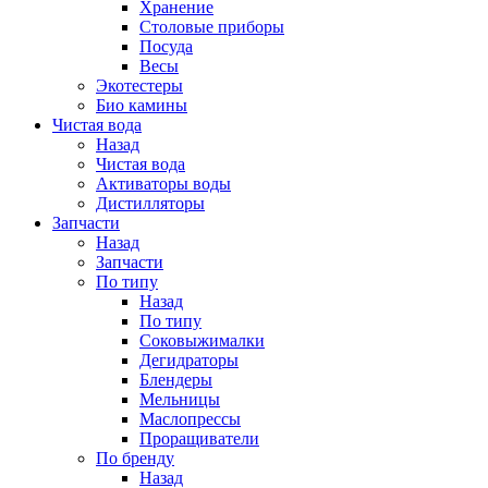
Хранение
Столовые приборы
Посуда
Весы
Экотестеры
Био камины
Чистая вода
Назад
Чистая вода
Активаторы воды
Дистилляторы
Запчасти
Назад
Запчасти
По типу
Назад
По типу
Соковыжималки
Дегидраторы
Блендеры
Мельницы
Маслопрессы
Проращиватели
По бренду
Назад