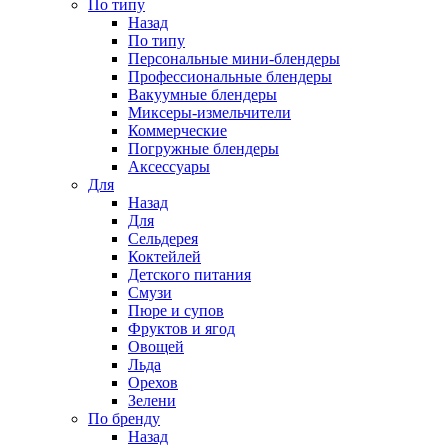
По типу
Назад
По типу
Персональные мини-блендеры
Профессиональные блендеры
Вакуумные блендеры
Миксеры-измельчители
Коммерческие
Погружные блендеры
Аксессуары
Для
Назад
Для
Сельдерея
Коктейлей
Детского питания
Смузи
Пюре и супов
Фруктов и ягод
Овощей
Льда
Орехов
Зелени
По бренду
Назад