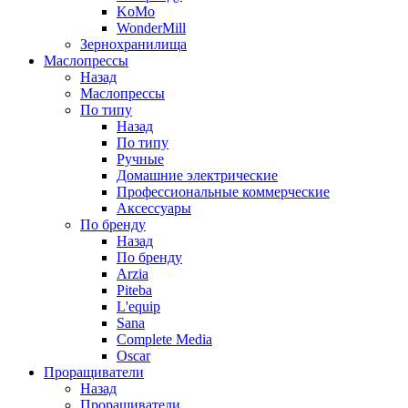
KoMo
WonderMill
Зернохранилища
Маслопрессы
Назад
Маслопрессы
По типу
Назад
По типу
Ручные
Домашние электрические
Профессиональные коммерческие
Аксессуары
По бренду
Назад
По бренду
Arzia
Piteba
L'equip
Sana
Complete Media
Oscar
Проращиватели
Назад
Проращиватели