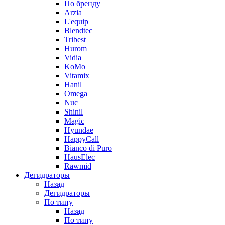
По бренду
Arzia
L'equip
Blendtec
Tribest
Hurom
Vidia
KoMo
Vitamix
Hanil
Omega
Nuc
Shinil
Magic
Hyundae
HappyCall
Bianco di Puro
HausElec
Rawmid
Дегидраторы
Назад
Дегидраторы
По типу
Назад
По типу