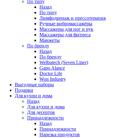
По типу
Назад
По типу
Лимфодренаж и прессотерапия
Ручные вибромассажёры
Массажеры для ног и рук
Массажеры для фитнеса
Манжеты
По бренду
Назад
По бренду
Welbutech (Seven Liner)
Gapo Alance
Doctor Life
Won Industry
Выгодные наборы
Подарки
Для кухни и дома
Назад
Для кухни и дома
Для десертов
Принадлежности
Назад
Принадлежности
Нарезка продуктов