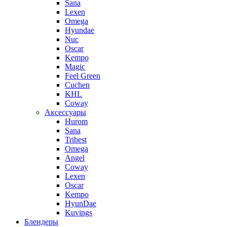
Sana
Lexen
Omega
Hyundae
Nuc
Oscar
Kempo
Magic
Feel Green
Cuchen
KHL
Coway
Аксессуары
Hurom
Sana
Tribest
Omega
Angel
Coway
Lexen
Oscar
Kempo
HyunDae
Kuvings
Блендеры