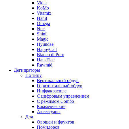
Vidia
KoMo
Vitamix
Hanil
Omega
Nuc
Shinil
Magic
Hyundae
HappyCall
Bianco di Puro
HausElec
Rawmid
Дегидраторы
По типу
Вертикальный обдув
Горизонтальный обдув
Инфракрасные
С цифровым управлением
С режимом Combo
Коммерческие
Аксессуары
Для
Овощей и фруктов
Помидоров