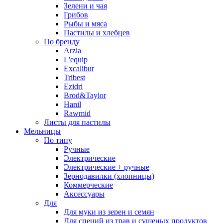
Зелени и чая
Грибов
Рыбы и мяса
Пастилы и хлебцев
По бренду
Arzia
L'equip
Excalibur
Tribest
Ezidri
Brod&Taylor
Hanil
Rawmid
Листы для пастилы
Мельницы
По типу
Ручные
Электрические
Электрические + ручные
Зернодавилки (хлопницы)
Коммерческие
Аксессуары
Для
Для муки из зерен и семян
Для специй из трав и сушеных продуктов