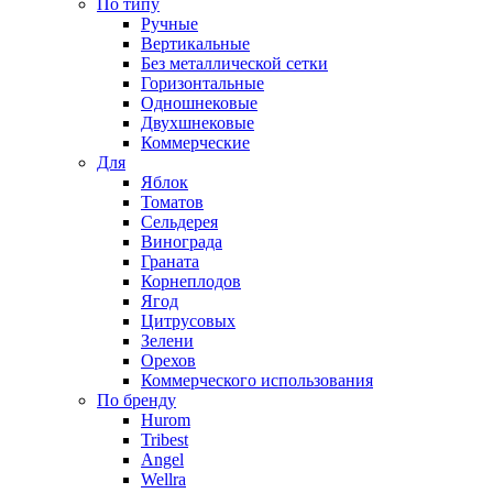
По типу
Ручные
Вертикальные
Без металлической сетки
Горизонтальные
Одношнековые
Двухшнековые
Коммерческие
Для
Яблок
Томатов
Cельдерея
Винограда
Граната
Корнеплодов
Ягод
Цитрусовых
Зелени
Орехов
Коммерческого использования
По бренду
Hurom
Tribest
Angel
Wellra