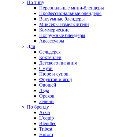
По типу
Персональные мини-блендеры
Профессиональные блендеры
Вакуумные блендеры
Миксеры-измельчители
Коммерческие
Погружные блендеры
Аксессуары
Для
Сельдерея
Коктейлей
Детского питания
Смузи
Пюре и супов
Фруктов и ягод
Овощей
Льда
Орехов
Зелени
По бренду
Arzia
L'equip
Blendtec
Tribest
Hurom