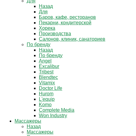
Для
Назад
Для
Баров, кафе, ресторанов
Пекарни, кондитерской
Хорека
Производства
Салонов, клиник, санаториев
По бренду
Назад
По бренду
Angel
Excalibur
Tribest
Blendtec
Vitamix
Doctor Life
Hurom
L'equip
Komo
Complete Media
Won Industry
Массажеры
Назад
Массажеры