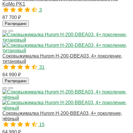
KoMo PK1
3
10039
87 700 ₽
Распродано
Соковыжималка Hurom H-200-DBEA03, 4+ поколение,
титановый
31
10779
64 990 ₽
Распродано
Соковыжималка Hurom H-200-BBEA03, 4+ поколение,
чёрный
15
10780
64 990 ₽