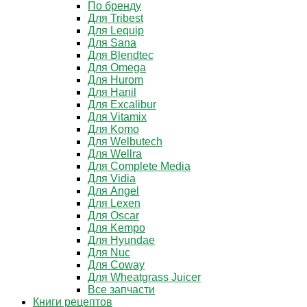
По бренду
Для Tribest
Для Lequip
Для Sana
Для Blendtec
Для Omega
Для Hurom
Для Hanil
Для Excalibur
Для Vitamix
Для Komo
Для Welbutech
Для Wellra
Для Complete Media
Для Vidia
Для Angel
Для Lexen
Для Oscar
Для Kempo
Для Hyundae
Для Nuc
Для Coway
Для Wheatgrass Juicer
Все запчасти
Книги рецептов