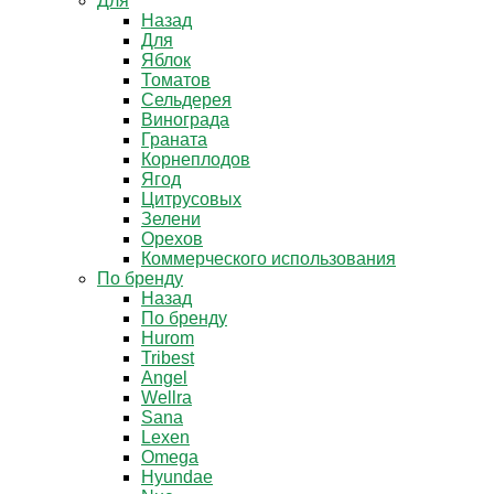
Для
Назад
Для
Яблок
Томатов
Cельдерея
Винограда
Граната
Корнеплодов
Ягод
Цитрусовых
Зелени
Орехов
Коммерческого использования
По бренду
Назад
По бренду
Hurom
Tribest
Angel
Wellra
Sana
Lexen
Omega
Hyundae