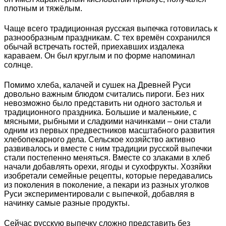
плотным и тяжёлым.
Чаще всего традиционная русская выпечка готовилась к
разнообразным праздникам. С тех времён сохранился
обычай встречать гостей, приехавших издалека
караваем. Он был круглым и по форме напоминал
солнце.
Помимо хлеба, калачей и сушек на Древней Руси
довольно важным блюдом считались пироги. Без них
невозможно было представить ни одного застолья и
традиционного праздника. Большие и маленькие, с
мясными, рыбными и сладкими начинками – они стали
одним из первых предвестников масштабного развития
хлебопекарного дела. Сельское хозяйство активно
развивалось и вместе с ним традиции русской выпечки
стали постепенно меняться. Вместе со злаками в хлеб
начали добавлять орехи, ягоды и сухофрукты. Хозяйки
изобретали семейные рецепты, которые передавались
из поколения в поколение, а пекари из разных уголков
Руси экспериментировали с выпечкой, добавляя в
начинку самые разные продукты.
Сейчас русскую выпечку сложно представить без