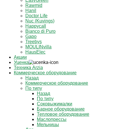
EasyGreen
Rawmid
Hanil
Doctor Life
Nuc (Kuvings)
Happycall
Bianco di Puro
Gapo
Treebys
MOULINvilla
HausElec
Акции
Уценка
Техника Arzia
Коммерческое оборудование
Назад
Коммерческое оборудование
По типу
Назад
По типу
Соковыжималки
Барное оборудование
Тепловое оборудование
Маслопрессы
Мельницы