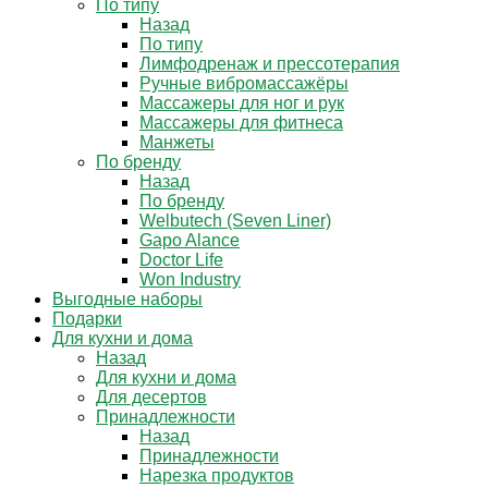
По типу
Назад
По типу
Лимфодренаж и прессотерапия
Ручные вибромассажёры
Массажеры для ног и рук
Массажеры для фитнеса
Манжеты
По бренду
Назад
По бренду
Welbutech (Seven Liner)
Gapo Alance
Doctor Life
Won Industry
Выгодные наборы
Подарки
Для кухни и дома
Назад
Для кухни и дома
Для десертов
Принадлежности
Назад
Принадлежности
Нарезка продуктов