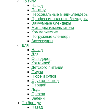
По типу
Назад
По типу
Персональные мини-блендеры
Профессиональные блендеры
Вакуумные блендеры
Миксеры-измельчители
Коммерческие
Погружные блендеры
Аксессуары
Для
Назад
Для
Сельдерея
Коктейлей
Детского питания
Смузи
Пюре и супов
Фруктов и ягод
Овощей
Льда
Орехов
Зелени
По бренду
Назад