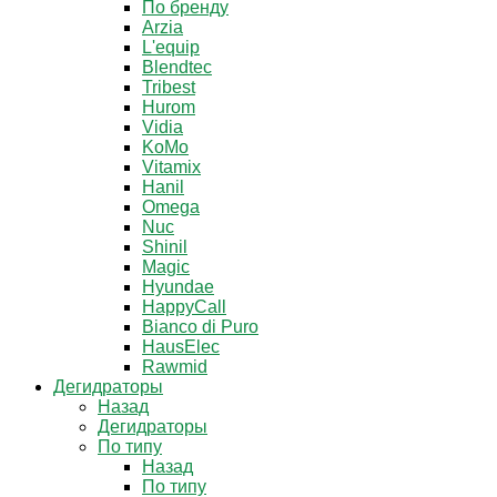
По бренду
Arzia
L'equip
Blendtec
Tribest
Hurom
Vidia
KoMo
Vitamix
Hanil
Omega
Nuc
Shinil
Magic
Hyundae
HappyCall
Bianco di Puro
HausElec
Rawmid
Дегидраторы
Назад
Дегидраторы
По типу
Назад
По типу