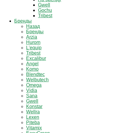
Gwell
Gochu
Tribest
Бренды
Назад
Бренды
Arzia
Hurom
L'equip
Tribest
Excalibur
Angel
Komo
Blendtec
Welbutech
Omega
Vidia
Sana
Gwell
Konstar
Wellra
Lexen
Piteba
Vitamix