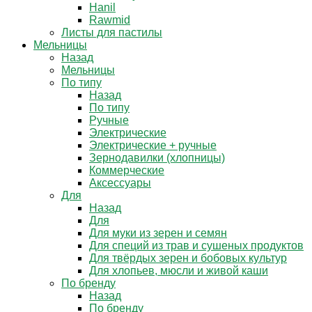
Hanil
Rawmid
Листы для пастилы
Мельницы
Назад
Мельницы
По типу
Назад
По типу
Ручные
Электрические
Электрические + ручные
Зернодавилки (хлопницы)
Коммерческие
Аксессуары
Для
Назад
Для
Для муки из зерен и семян
Для специй из трав и сушеных продуктов
Для твёрдых зерен и бобовых культур
Для хлопьев, мюсли и живой каши
По бренду
Назад
По бренду