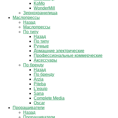
KoMo
WonderMill
Зернохранилища
Маслопрессы
Назад
Маслопрессы
По типу
Назад
По типу
Ручные
Домашние электрические
Профессиональные коммерческие
Аксессуары
По бренду
Назад
По бренду
Arzia
Piteba
L'equip
Sana
Complete Media
Oscar
Проращиватели
Назад
Проращиватели