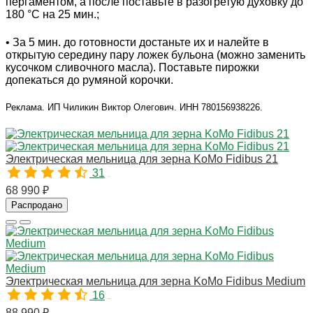
пергаментом, а после поставьте в разогретую духовку до
180 °C на 25 мин.;
• За 5 мин. до готовности достаньте их и налейте в
открытую середину пару ложек бульона (можно заменить
кусочком сливочного масла). Поставьте пирожки
допекаться до румяной корочки.
Реклама. ИП Чиликин Виктор Олегович. ИНН 780156938226.
Электрическая мельница для зерна KoMo Fidibus 21
31
00471
68 990 ₽
Распродано
Электрическая мельница для зерна KoMo Fidibus Medium
16
00586
88 990 ₽