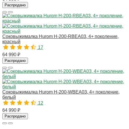
Распродано
Соковыжималка Hurom H-200-RBEA03, 4+ поколение,
красный
17
10781
64 990 ₽
Распродано
Соковыжималка Hurom H-200-WBEA03, 4+ поколение,
белый
12
10783
64 990 ₽
Распродано