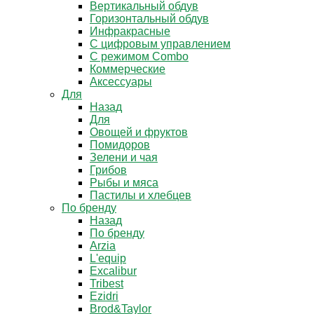
Вертикальный обдув
Горизонтальный обдув
Инфракрасные
С цифровым управлением
С режимом Combo
Коммерческие
Аксессуары
Для
Назад
Для
Овощей и фруктов
Помидоров
Зелени и чая
Грибов
Рыбы и мяса
Пастилы и хлебцев
По бренду
Назад
По бренду
Arzia
L'equip
Excalibur
Tribest
Ezidri
Brod&Taylor