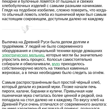
пекарни и булочные ломятся от пышных и свежих
хлебобулочных изделий с самыми разными начинками.
Глядя на подобное изобилие, сложно поверить, что когда-
то обычный ломоть хлеба из пшеничной муки был самым
настоящим сокровищем, доступным далеко не каждому.
Выпечка на Древней Руси была делом долгим и
трудоёмким. У людей не было современного
оборудования и специальной техники вроде домашних
электрических мельниц
, которые могли бы значительно
упростить весь процесс. Колосья самостоятельно
собирали и обмолачивали,
муку
приходилось
собственноручно молоть на тяжелых каменных
жерновах, а в печах необходимо было следить за огнём.
Самым распространённым был простой чёрный хлеб,
который делали из ржаной муки. Позже начали печь
пироги, калачи, баранки и куличи. Привычная нам
пшеничная мука считалась более ценной и редкой, она
попадала на стол далеко не к каждому. По вкусу хлеб на
Древней Руси очень отличался от современного аналога:
он имел характерный кисловатый привкус, получался