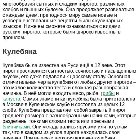
многообразия сытных и сладких пирогов, различных
хлебов и пышных булочек. Она продолжает развиваться
с каждым днем, преподнося миру самые новые и
усовершенствованные рецепты былых кулинарных
изысков. Ниже вы сможете ознакомиться с видами
русских пирогов, которые были широко известны в
прошлом.
Кулебяка
Кулебяка была известна на Руси ещё в 12 веке. Этот
пирог прославился сытностью, сочностью и насыщенным
вкусом, его даже подавали к царскому столу. Основная
отличительная черта кулебяки от любых других пирогов –
это малое количество теста и сложная разнообразная
начинка. В неё могли входить мясо, рыба,
грибы
и
капуста
. Самая знаменитая кулебяка была приготовлена
в Москве в Купеческом клубе и состояла из целых 12
слоёв. Кулебяка представляет собой закрытый пирог
среднего размера с разнообразными начинками, которые
разделены тонкими слоями теста или пресными
блинчиками
. Они укладывались ярусами или по углам
так, что в каждом из углов пирога находилась своя
начинка. При выпечке верхняя корочка кулебяки