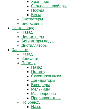
Хранение
Столовые приборы
Посуда
Весы
Экотестеры
Био камины
Чистая вода
Назад
Чистая вода
Активаторы воды
Дистилляторы
Запчасти
Назад
Запчасти
По типу
Назад
По типу
Соковыжималки
Дегидраторы
Блендеры
Мельницы
Маслопрессы
Проращиватели
По бренду
Назад