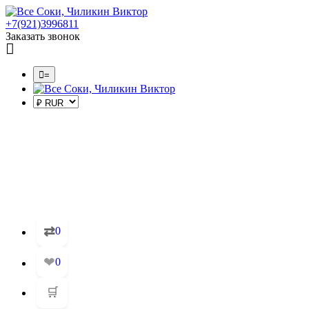
+7(921)3996811
Заказать звонок
=
⇄
0
❤
0
🛒