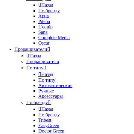
Назад
По бренду
Arzia
Piteba
L'equip
Sana
Complete Media
Oscar
Проращиватели
Назад
Проращиватели
По типу
Назад
По типу
Автоматические
Ручные
Аксессуары
По бренду
Назад
По бренду
Tribest
EasyGreen
Doctor Green