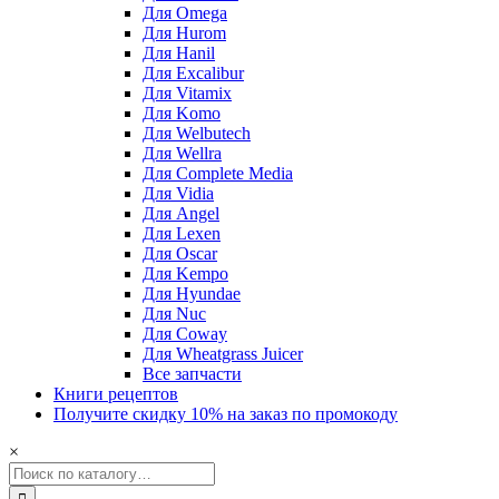
Для Omega
Для Hurom
Для Hanil
Для Excalibur
Для Vitamix
Для Komo
Для Welbutech
Для Wellra
Для Complete Media
Для Vidia
Для Angel
Для Lexen
Для Oscar
Для Kempo
Для Hyundae
Для Nuc
Для Coway
Для Wheatgrass Juicer
Все запчасти
Книги рецептов
Получите скидку 10% на заказ по промокоду
×