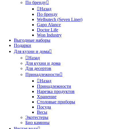
По бренду
Назад
По бренду
Welbutech (Seven Liner)
Gapo Alance
Doctor Life
Won Industry
Выгодные наборы
Подарки
Для кухни и дома
Назад
Для кухни и дома
Для десертов
Принадлежности
Назад
Принадлежности
Нарезка продуктов
Хранение
Столовые приборы
Посуда
Весы
Экотестеры
Био камины
Чистая вода