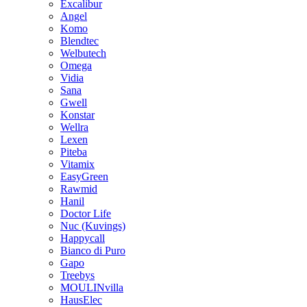
Excalibur
Angel
Komo
Blendtec
Welbutech
Omega
Vidia
Sana
Gwell
Konstar
Wellra
Lexen
Piteba
Vitamix
EasyGreen
Rawmid
Hanil
Doctor Life
Nuc (Kuvings)
Happycall
Bianco di Puro
Gapo
Treebys
MOULINvilla
HausElec