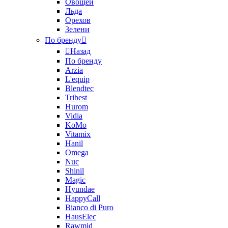
Овощей
Льда
Орехов
Зелени
По бренду
Назад
По бренду
Arzia
L'equip
Blendtec
Tribest
Hurom
Vidia
KoMo
Vitamix
Hanil
Omega
Nuc
Shinil
Magic
Hyundae
HappyCall
Bianco di Puro
HausElec
Rawmid