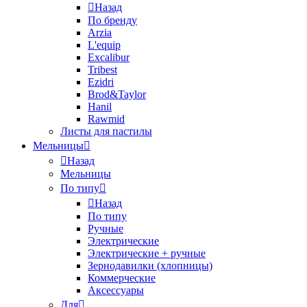
Назад
По бренду
Arzia
L'equip
Excalibur
Tribest
Ezidri
Brod&Taylor
Hanil
Rawmid
Листы для пастилы
Мельницы
Назад
Мельницы
По типу
Назад
По типу
Ручные
Электрические
Электрические + ручные
Зернодавилки (хлопницы)
Коммерческие
Аксессуары
Для