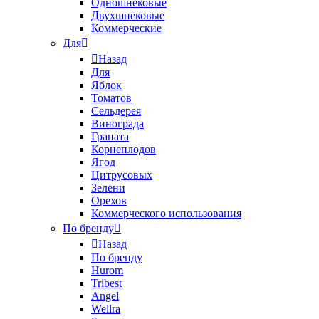
Одношнековые
Двухшнековые
Коммерческие
Для
Назад
Для
Яблок
Томатов
Cельдерея
Винограда
Граната
Корнеплодов
Ягод
Цитрусовых
Зелени
Орехов
Коммерческого использования
По бренду
Назад
По бренду
Hurom
Tribest
Angel
Wellra