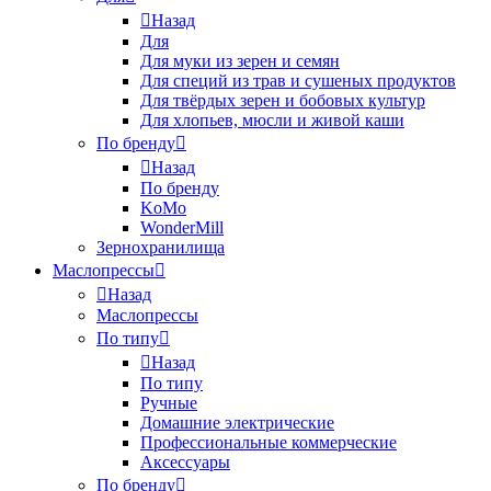
Назад
Для
Для муки из зерен и семян
Для специй из трав и сушеных продуктов
Для твёрдых зерен и бобовых культур
Для хлопьев, мюсли и живой каши
По бренду
Назад
По бренду
KoMo
WonderMill
Зернохранилища
Маслопрессы
Назад
Маслопрессы
По типу
Назад
По типу
Ручные
Домашние электрические
Профессиональные коммерческие
Аксессуары
По бренду