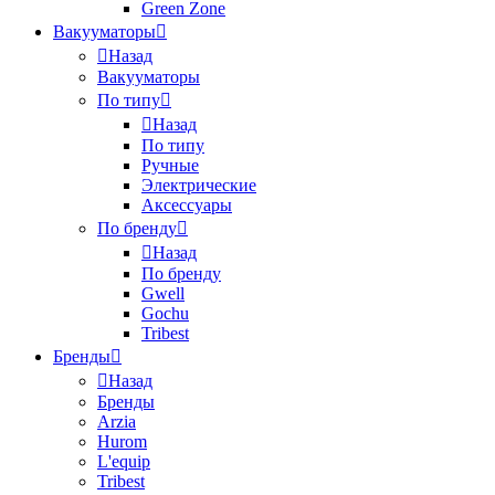
Green Zone
Вакууматоры
Назад
Вакууматоры
По типу
Назад
По типу
Ручные
Электрические
Аксессуары
По бренду
Назад
По бренду
Gwell
Gochu
Tribest
Бренды
Назад
Бренды
Arzia
Hurom
L'equip
Tribest