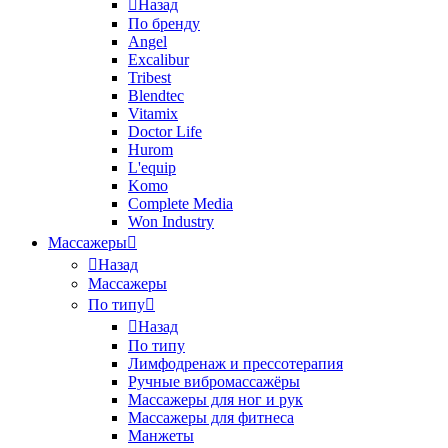
Назад
По бренду
Angel
Excalibur
Tribest
Blendtec
Vitamix
Doctor Life
Hurom
L'equip
Komo
Complete Media
Won Industry
Массажеры
Назад
Массажеры
По типу
Назад
По типу
Лимфодренаж и прессотерапия
Ручные вибромассажёры
Массажеры для ног и рук
Массажеры для фитнеса
Манжеты