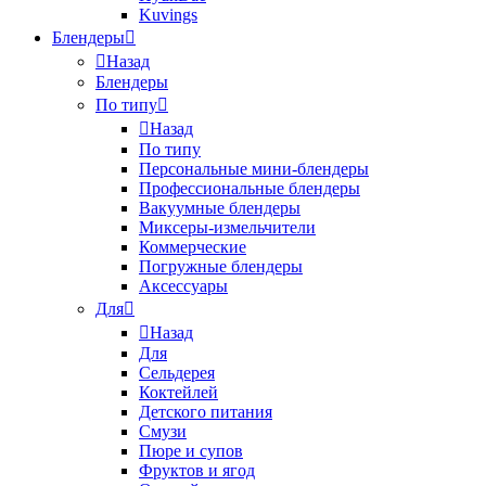
Kuvings
Блендеры
Назад
Блендеры
По типу
Назад
По типу
Персональные мини-блендеры
Профессиональные блендеры
Вакуумные блендеры
Миксеры-измельчители
Коммерческие
Погружные блендеры
Аксессуары
Для
Назад
Для
Сельдерея
Коктейлей
Детского питания
Смузи
Пюре и супов
Фруктов и ягод