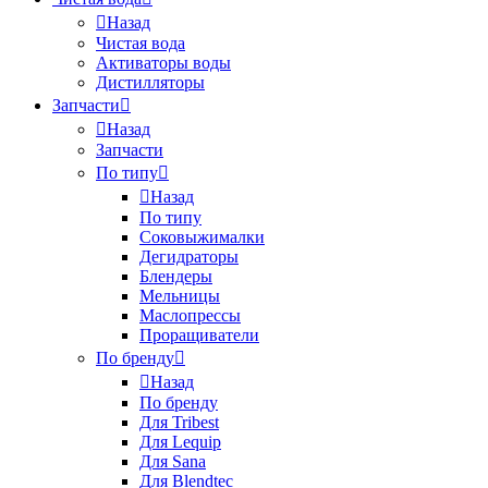
Назад
Чистая вода
Активаторы воды
Дистилляторы
Запчасти
Назад
Запчасти
По типу
Назад
По типу
Соковыжималки
Дегидраторы
Блендеры
Мельницы
Маслопрессы
Проращиватели
По бренду
Назад
По бренду
Для Tribest
Для Lequip
Для Sana
Для Blendtec