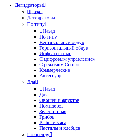
Дегидраторы
Назад
Дегидраторы
По типу
Назад
По типу
Вертикальный обдув
Горизонтальный обдув
Инфракрасные
С цифровым управлением
С режимом Combo
Коммерческие
Аксессуары
Для
Назад
Для
Овощей и фруктов
Помидоров
Зелени и чая
Грибов
Рыбы и мяса
Пастилы и хлебцев
По бренду