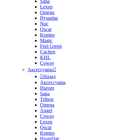
Sana
Lexen
Omega
Hyundae
Nuc
Oscar
Kempo
Magic
Feel Green
Cuchen
KHL
Coway
Аксессуары
Назад
Аксессуары
Hurom
Sana
Tribest
Omega
Angel
Coway
Lexen
Oscar
Kempo
HyunDae