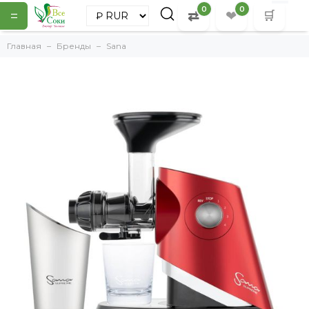
0
0
=
⇄
❤
🛒
Главная
Бренды
Sana