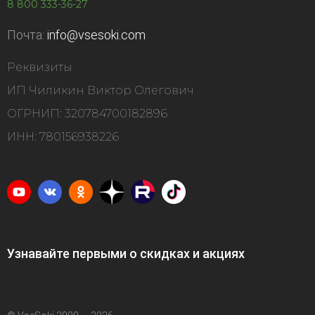
8 800 333-36-27
Почта:
info@vsesoki.com
Реквизиты
ИП Чиликин Виктор Олегович
ОГРНИП: 320784700182896
ИНН: 780156938226
Узнавайте первыми о скидках и акциях