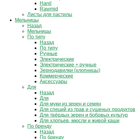
Hanil
Rawmid
Листы для пастилы
Мельницы
Назад
Мельницы
По типу
Назад
По типу
Ручные
Электрические
Электрические + ручные
Зернодавилки (хлопницы)
Коммерческие
Аксессуары
Для
Назад
Для
Для муки из зерен и семян
Для специй из трав и сушеных продуктов
Для твёрдых зерен и бобовых культур
Для хлопьев, мюсли и живой каши
По бренду
Назад
По бренду