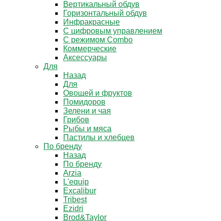
Вертикальный обдув
Горизонтальный обдув
Инфракрасные
С цифровым управлением
С режимом Combo
Коммерческие
Аксессуары
Для
Назад
Для
Овощей и фруктов
Помидоров
Зелени и чая
Грибов
Рыбы и мяса
Пастилы и хлебцев
По бренду
Назад
По бренду
Arzia
L'equip
Excalibur
Tribest
Ezidri
Brod&Taylor