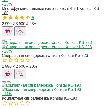
- 23%
Многофункциональный измельчитель 4 в 1 Konstar KS-
180
5
10291
2 990 ₽
3 900 ₽
23%
- 20%
Спиральная овощерезка-стакан Konstar KS-223
10290
1 990 ₽
2 500 ₽
20%
- 14%
Компактная спиралерезка Konstar KS-193
10090