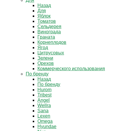
Для
Назад
Для
Яблок
Томатов
Cельдерея
Винограда
Граната
Корнеплодов
Ягод
Цитрусовых
Зелени
Орехов
Коммерческого использования
По бренду
Назад
По бренду
Hurom
Tribest
Angel
Wellra
Sana
Lexen
Omega
Hyundae