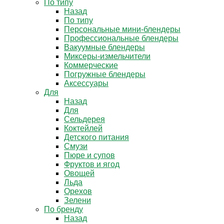
По типу
Назад
По типу
Персональные мини-блендеры
Профессиональные блендеры
Вакуумные блендеры
Миксеры-измельчители
Коммерческие
Погружные блендеры
Аксессуары
Для
Назад
Для
Сельдерея
Коктейлей
Детского питания
Смузи
Пюре и супов
Фруктов и ягод
Овощей
Льда
Орехов
Зелени
По бренду
Назад