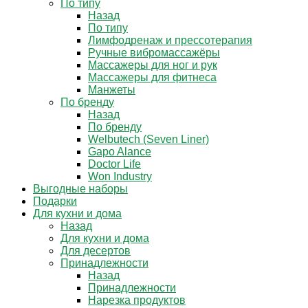
По типу
Назад
По типу
Лимфодренаж и прессотерапия
Ручные вибромассажёры
Массажеры для ног и рук
Массажеры для фитнеса
Манжеты
По бренду
Назад
По бренду
Welbutech (Seven Liner)
Gapo Alance
Doctor Life
Won Industry
Выгодные наборы
Подарки
Для кухни и дома
Назад
Для кухни и дома
Для десертов
Принадлежности
Назад
Принадлежности
Нарезка продуктов