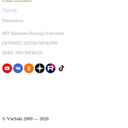
Почта:
info@vsesoki.com
Реквизиты
ИП Чиликин Виктор Олегович
ОГРНИП: 320784700182896
ИНН: 780156938226
Узнавайте первыми о скидках и акциях
© VseSoki 2009 — 2026