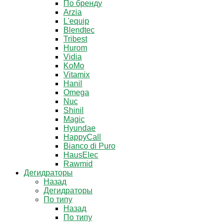
По бренду
Arzia
L'equip
Blendtec
Tribest
Hurom
Vidia
KoMo
Vitamix
Hanil
Omega
Nuc
Shinil
Magic
Hyundae
HappyCall
Bianco di Puro
HausElec
Rawmid
Дегидраторы
Назад
Дегидраторы
По типу
Назад
По типу