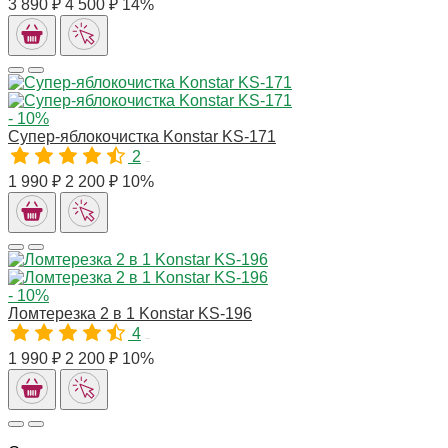
3 890 ₽
4 500 ₽
14%
- 10%
Супер-яблокочистка Konstar KS-171
2
10089
1 990 ₽
2 200 ₽
10%
- 10%
Ломтерезка 2 в 1 Konstar KS-196
4
10091
1 990 ₽
2 200 ₽
10%