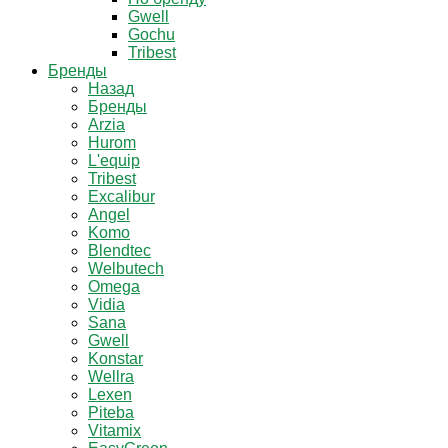
Gwell
Gochu
Tribest
Бренды
Назад
Бренды
Arzia
Hurom
L'equip
Tribest
Excalibur
Angel
Komo
Blendtec
Welbutech
Omega
Vidia
Sana
Gwell
Konstar
Wellra
Lexen
Piteba
Vitamix