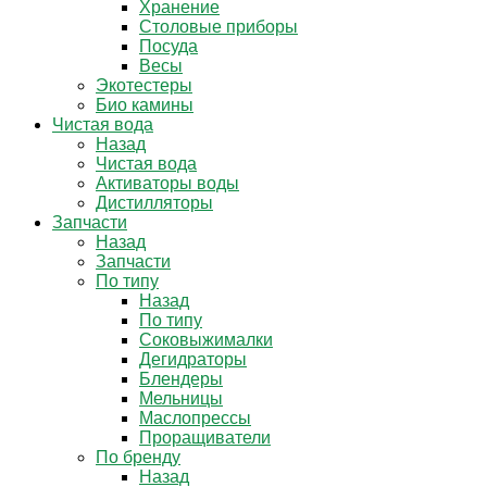
Хранение
Столовые приборы
Посуда
Весы
Экотестеры
Био камины
Чистая вода
Назад
Чистая вода
Активаторы воды
Дистилляторы
Запчасти
Назад
Запчасти
По типу
Назад
По типу
Соковыжималки
Дегидраторы
Блендеры
Мельницы
Маслопрессы
Проращиватели
По бренду
Назад