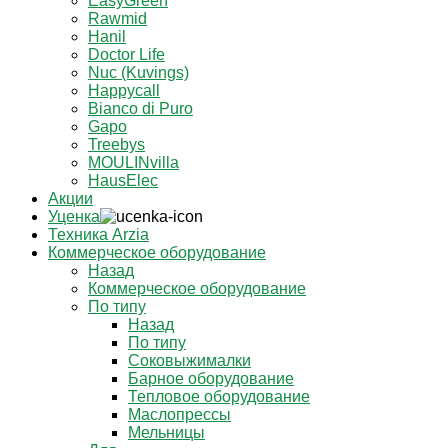
EasyGreen
Rawmid
Hanil
Doctor Life
Nuc (Kuvings)
Happycall
Bianco di Puro
Gapo
Treebys
MOULINvilla
HausElec
Акции
Уценка
Техника Arzia
Коммерческое оборудование
Назад
Коммерческое оборудование
По типу
Назад
По типу
Соковыжималки
Барное оборудование
Тепловое оборудование
Маслопрессы
Мельницы