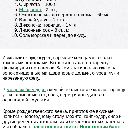
Сыр Фета – 100 г;
Мандарин
– 2 шт.;
Оливковое масло первого отжима – 60 мл;
Винный уксус – 2 ст. л.;
Дижонская горчица – 1 ч. л.;
Лимонный сок – 3 ст. л.;
Соль морская и перец по вкусу.
Измельчите лук, огурец нарежьте кольцами, а салат –
крупными полосками. Выложите салат на тарелку,
формируя из него венок. Затем красиво выложите на
венок очищенные мандариновые дольки, огурец, лук и
нарезанную фету.
В
мощном блендере
смешайте оливковое масло, горчицу,
уксус, лимонный сок, соль, перец и доведите до
однородной эмульсии.
Кроме рождественского венка, приготовьте вкусные
напитки к новогоднему столу. Мохито, кейпкодер, сидр и
другие рецепты алкогольных и безалкогольных напитков
мы собрали в
электронной книге «Новогодний бар»
.