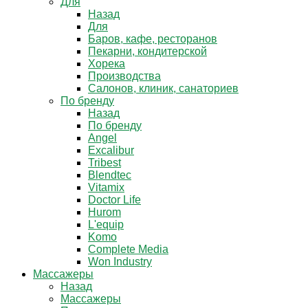
Для
Назад
Для
Баров, кафе, ресторанов
Пекарни, кондитерской
Хорека
Производства
Салонов, клиник, санаториев
По бренду
Назад
По бренду
Angel
Excalibur
Tribest
Blendtec
Vitamix
Doctor Life
Hurom
L'equip
Komo
Complete Media
Won Industry
Массажеры
Назад
Массажеры