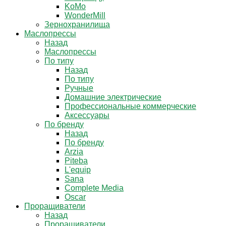
KoMo
WonderMill
Зернохранилища
Маслопрессы
Назад
Маслопрессы
По типу
Назад
По типу
Ручные
Домашние электрические
Профессиональные коммерческие
Аксессуары
По бренду
Назад
По бренду
Arzia
Piteba
L'equip
Sana
Complete Media
Oscar
Проращиватели
Назад
Проращиватели