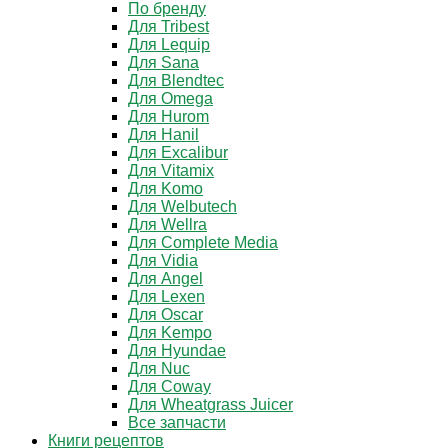
По бренду
Для Tribest
Для Lequip
Для Sana
Для Blendtec
Для Omega
Для Hurom
Для Hanil
Для Excalibur
Для Vitamix
Для Komo
Для Welbutech
Для Wellra
Для Complete Media
Для Vidia
Для Angel
Для Lexen
Для Oscar
Для Kempo
Для Hyundae
Для Nuc
Для Coway
Для Wheatgrass Juicer
Все запчасти
Книги рецептов