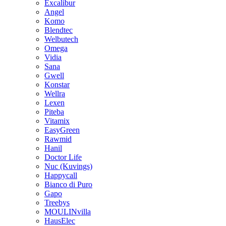
Excalibur
Angel
Komo
Blendtec
Welbutech
Omega
Vidia
Sana
Gwell
Konstar
Wellra
Lexen
Piteba
Vitamix
EasyGreen
Rawmid
Hanil
Doctor Life
Nuc (Kuvings)
Happycall
Bianco di Puro
Gapo
Treebys
MOULINvilla
HausElec