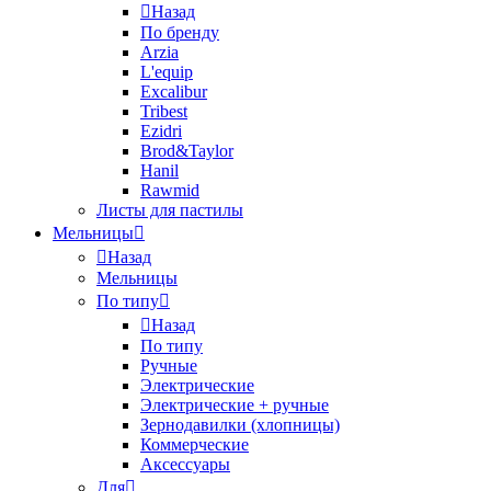
Назад
По бренду
Arzia
L'equip
Excalibur
Tribest
Ezidri
Brod&Taylor
Hanil
Rawmid
Листы для пастилы
Мельницы
Назад
Мельницы
По типу
Назад
По типу
Ручные
Электрические
Электрические + ручные
Зернодавилки (хлопницы)
Коммерческие
Аксессуары
Для