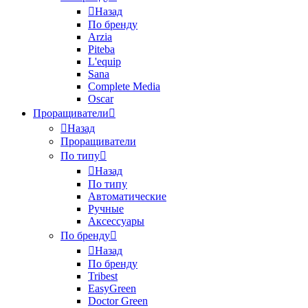
Назад
По бренду
Arzia
Piteba
L'equip
Sana
Complete Media
Oscar
Проращиватели
Назад
Проращиватели
По типу
Назад
По типу
Автоматические
Ручные
Аксессуары
По бренду
Назад
По бренду
Tribest
EasyGreen
Doctor Green