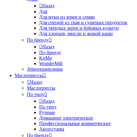
Назад
Для
Для муки из зерен и семян
Для специй из трав и сушеных продуктов
Для твёрдых зерен и бобовых культур
Для хлопьев, мюсли и живой каши
По бренду
Назад
По бренду
KoMo
WonderMill
Зернохранилища
Маслопрессы
Назад
Маслопрессы
По типу
Назад
По типу
Ручные
Домашние электрические
Профессиональные коммерческие
Аксессуары
По бренду