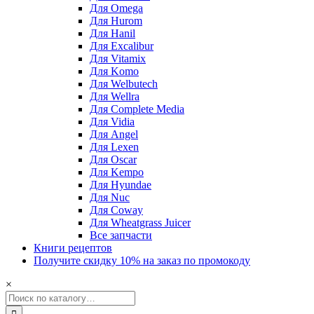
Для Omega
Для Hurom
Для Hanil
Для Excalibur
Для Vitamix
Для Komo
Для Welbutech
Для Wellra
Для Complete Media
Для Vidia
Для Angel
Для Lexen
Для Oscar
Для Kempo
Для Hyundae
Для Nuc
Для Coway
Для Wheatgrass Juicer
Все запчасти
Книги рецептов
Получите скидку 10% на заказ по промокоду
×