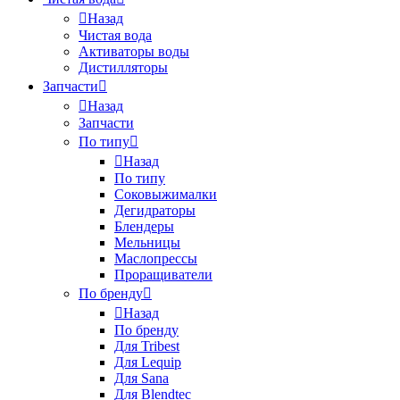
Назад
Чистая вода
Активаторы воды
Дистилляторы
Запчасти
Назад
Запчасти
По типу
Назад
По типу
Соковыжималки
Дегидраторы
Блендеры
Мельницы
Маслопрессы
Проращиватели
По бренду
Назад
По бренду
Для Tribest
Для Lequip
Для Sana
Для Blendtec