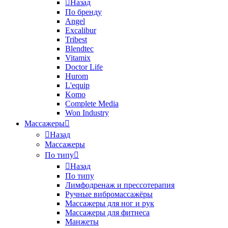
Назад
По бренду
Angel
Excalibur
Tribest
Blendtec
Vitamix
Doctor Life
Hurom
L'equip
Komo
Complete Media
Won Industry
Массажеры
Назад
Массажеры
По типу
Назад
По типу
Лимфодренаж и прессотерапия
Ручные вибромассажёры
Массажеры для ног и рук
Массажеры для фитнеса
Манжеты