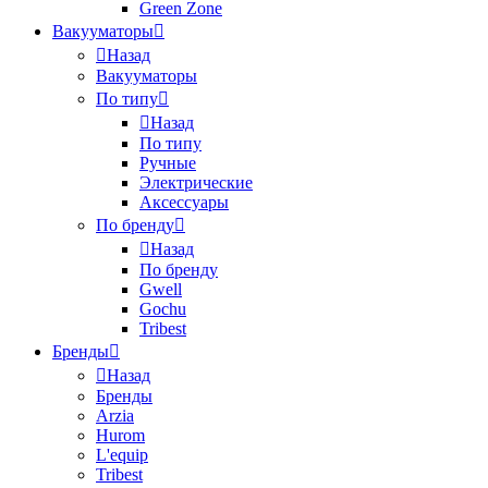
Green Zone
Вакууматоры
Назад
Вакууматоры
По типу
Назад
По типу
Ручные
Электрические
Аксессуары
По бренду
Назад
По бренду
Gwell
Gochu
Tribest
Бренды
Назад
Бренды
Arzia
Hurom
L'equip
Tribest