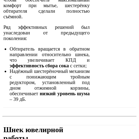
комфорт при мытье, шестерёнку
обтирателя сделали полностью
съёмной.
Ряд эффективных решений был
унаследован от предыдущего
поколения:
Обтиратель вращается в обратном
направлении относительно шнека,
что увеличивает КПД и
эффективность сбора сока
с сетки;
Надёжный шестерёночный механизм
с понижающим тройным
редуктором, установленный под
дном отжимной корзины,
обеспечивает
низкий уровень шума
– 39 дБ.
Шнек ювелирной
работы