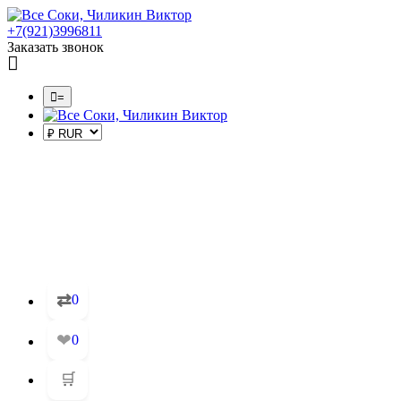
+7(921)3996811
Заказать звонок
=
⇄
0
❤
0
🛒