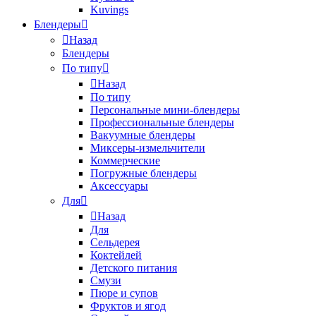
Kuvings
Блендеры
Назад
Блендеры
По типу
Назад
По типу
Персональные мини-блендеры
Профессиональные блендеры
Вакуумные блендеры
Миксеры-измельчители
Коммерческие
Погружные блендеры
Аксессуары
Для
Назад
Для
Сельдерея
Коктейлей
Детского питания
Смузи
Пюре и супов
Фруктов и ягод