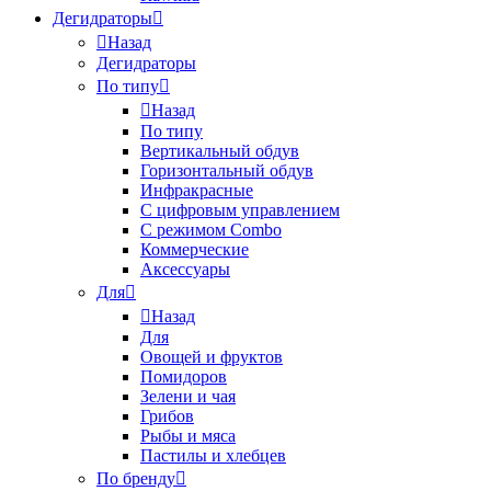
Дегидраторы
Назад
Дегидраторы
По типу
Назад
По типу
Вертикальный обдув
Горизонтальный обдув
Инфракрасные
С цифровым управлением
С режимом Combo
Коммерческие
Аксессуары
Для
Назад
Для
Овощей и фруктов
Помидоров
Зелени и чая
Грибов
Рыбы и мяса
Пастилы и хлебцев
По бренду