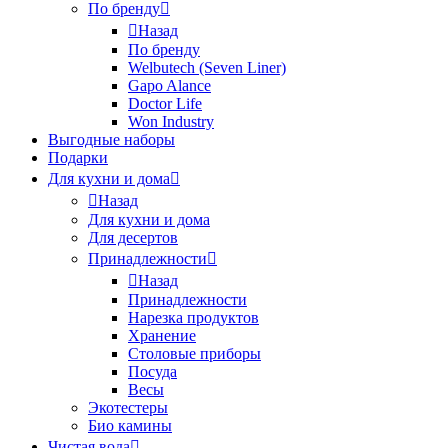
По бренду
Назад
По бренду
Welbutech (Seven Liner)
Gapo Alance
Doctor Life
Won Industry
Выгодные наборы
Подарки
Для кухни и дома
Назад
Для кухни и дома
Для десертов
Принадлежности
Назад
Принадлежности
Нарезка продуктов
Хранение
Столовые приборы
Посуда
Весы
Экотестеры
Био камины
Чистая вода