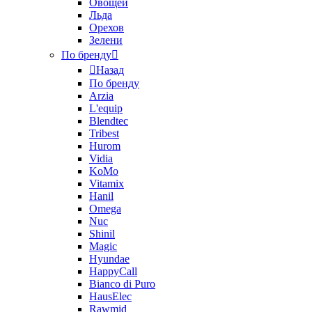
Овощей
Льда
Орехов
Зелени
По бренду
Назад
По бренду
Arzia
L'equip
Blendtec
Tribest
Hurom
Vidia
KoMo
Vitamix
Hanil
Omega
Nuc
Shinil
Magic
Hyundae
HappyCall
Bianco di Puro
HausElec
Rawmid