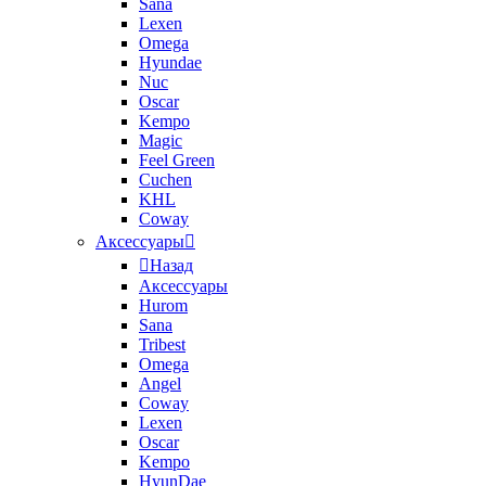
Sana
Lexen
Omega
Hyundae
Nuc
Oscar
Kempo
Magic
Feel Green
Cuchen
KHL
Coway
Аксессуары
Назад
Аксессуары
Hurom
Sana
Tribest
Omega
Angel
Coway
Lexen
Oscar
Kempo
HyunDae