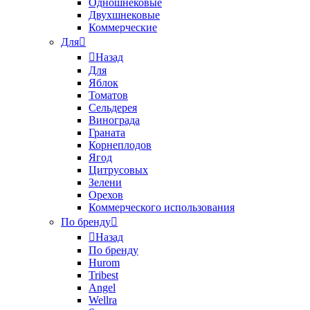
Одношнековые
Двухшнековые
Коммерческие
Для
Назад
Для
Яблок
Томатов
Cельдерея
Винограда
Граната
Корнеплодов
Ягод
Цитрусовых
Зелени
Орехов
Коммерческого использования
По бренду
Назад
По бренду
Hurom
Tribest
Angel
Wellra