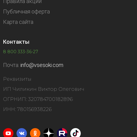
Правила акций
Публичная оферта
Карта сайта
Контакты
8 800 333-36-27
Почта:
info@vsesoki.com
Реквизиты
ИП Чиликин Виктор Олегович
ОГРНИП: 320784700182896
ИНН: 780156938226