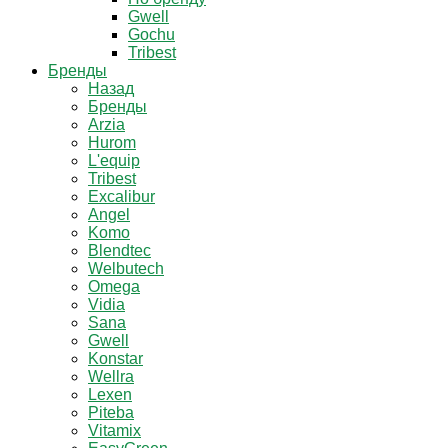
Gwell
Gochu
Tribest
Бренды
Назад
Бренды
Arzia
Hurom
L'equip
Tribest
Excalibur
Angel
Komo
Blendtec
Welbutech
Omega
Vidia
Sana
Gwell
Konstar
Wellra
Lexen
Piteba
Vitamix