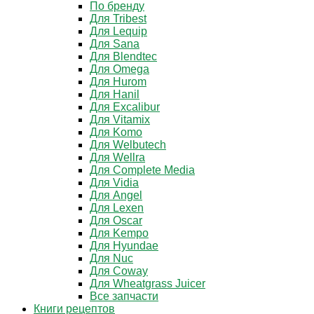
По бренду
Для Tribest
Для Lequip
Для Sana
Для Blendtec
Для Omega
Для Hurom
Для Hanil
Для Excalibur
Для Vitamix
Для Komo
Для Welbutech
Для Wellra
Для Complete Media
Для Vidia
Для Angel
Для Lexen
Для Oscar
Для Kempo
Для Hyundae
Для Nuc
Для Coway
Для Wheatgrass Juicer
Все запчасти
Книги рецептов