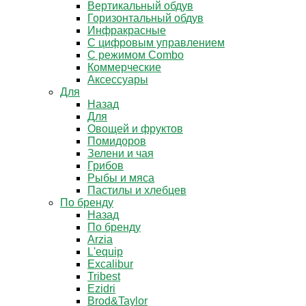
Вертикальный обдув
Горизонтальный обдув
Инфракрасные
С цифровым управлением
С режимом Combo
Коммерческие
Аксессуары
Для
Назад
Для
Овощей и фруктов
Помидоров
Зелени и чая
Грибов
Рыбы и мяса
Пастилы и хлебцев
По бренду
Назад
По бренду
Arzia
L'equip
Excalibur
Tribest
Ezidri
Brod&Taylor