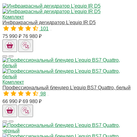
Комплект
Инфракрасный дегидратор L'equip IR D5
101
00591M
75 990 ₽
76 980 ₽
Комплект
Профессиональный блендер L'equip BS7 Quattro, белый
98
10076M
66 990 ₽
69 980 ₽