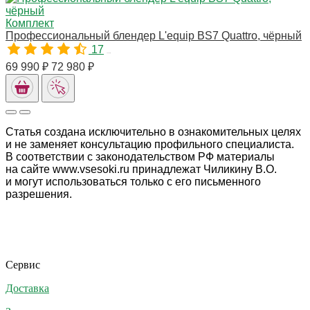
Комплект
Профессиональный блендер L'equip BS7 Quattro, чёрный
17
10053M
69 990 ₽
72 980 ₽
Статья создана исключительно в ознакомительных целях
и не заменяет консультацию профильного специалиста.
В соответствии с законодательством РФ материалы
на сайте www.vsesoki.ru принадлежат Чиликину В.О.
и могут использоваться только с его письменного
разрешения.
Сервис
Доставка