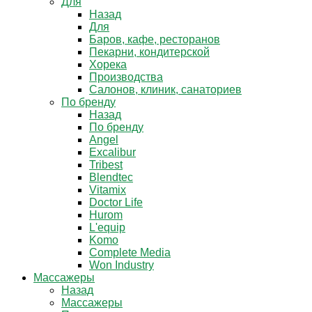
Для
Назад
Для
Баров, кафе, ресторанов
Пекарни, кондитерской
Хорека
Производства
Салонов, клиник, санаториев
По бренду
Назад
По бренду
Angel
Excalibur
Tribest
Blendtec
Vitamix
Doctor Life
Hurom
L'equip
Komo
Complete Media
Won Industry
Массажеры
Назад
Массажеры