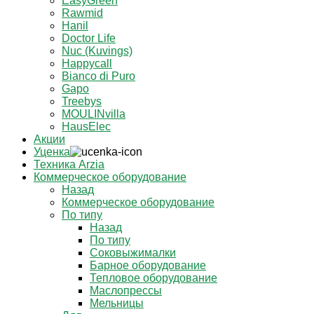
EasyGreen
Rawmid
Hanil
Doctor Life
Nuc (Kuvings)
Happycall
Bianco di Puro
Gapo
Treebys
MOULINvilla
HausElec
Акции
Уценка
Техника Arzia
Коммерческое оборудование
Назад
Коммерческое оборудование
По типу
Назад
По типу
Соковыжималки
Барное оборудование
Тепловое оборудование
Маслопрессы
Мельницы