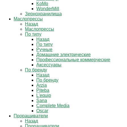
KoMo
WonderMill
Зернохранилища
Маслопрессы
Назад
Маслопрессы
По типу
Назад
По типу
Ручные
Домашние электрические
Профессиональные коммерческие
Аксессуары
По бренду
Назад
По бренду
Arzia
Piteba
L'equip
Sana
Complete Media
Oscar
Проращиватели
Назад
Проращиватели