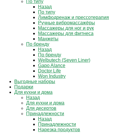
По типу
Назад
По типу
Лимфодренаж и прессотерапия
Ручные вибромассажёры
Массажеры для ног и рук
Массажеры для фитнеса
Манжеты
По бренду
Назад
По бренду
Welbutech (Seven Liner)
Gapo Alance
Doctor Life
Won Industry
Выгодные наборы
Подарки
Для кухни и дома
Назад
Для кухни и дома
Для десертов
Принадлежности
Назад
Принадлежности
Нарезка продуктов