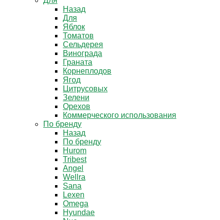
Для
Назад
Для
Яблок
Томатов
Cельдерея
Винограда
Граната
Корнеплодов
Ягод
Цитрусовых
Зелени
Орехов
Коммерческого использования
По бренду
Назад
По бренду
Hurom
Tribest
Angel
Wellra
Sana
Lexen
Omega
Hyundae