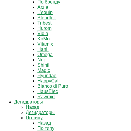
По бренду
Arzia
L'equip
Blendtec
Tribest
Hurom
Vidia
KoMo
Vitamix
Hanil
Omega
Nuc
Shinil
Magic
Hyundae
HappyCall
Bianco di Puro
HausElec
Rawmid
Дегидраторы
Назад
Дегидраторы
По типу
Назад
По типу