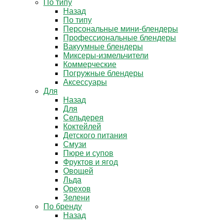
По типу
Назад
По типу
Персональные мини-блендеры
Профессиональные блендеры
Вакуумные блендеры
Миксеры-измельчители
Коммерческие
Погружные блендеры
Аксессуары
Для
Назад
Для
Сельдерея
Коктейлей
Детского питания
Смузи
Пюре и супов
Фруктов и ягод
Овощей
Льда
Орехов
Зелени
По бренду
Назад