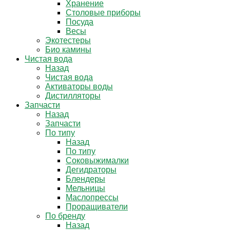
Хранение
Столовые приборы
Посуда
Весы
Экотестеры
Био камины
Чистая вода
Назад
Чистая вода
Активаторы воды
Дистилляторы
Запчасти
Назад
Запчасти
По типу
Назад
По типу
Соковыжималки
Дегидраторы
Блендеры
Мельницы
Маслопрессы
Проращиватели
По бренду
Назад