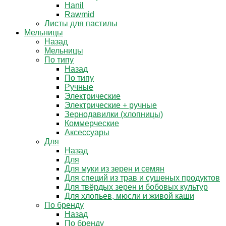
Hanil
Rawmid
Листы для пастилы
Мельницы
Назад
Мельницы
По типу
Назад
По типу
Ручные
Электрические
Электрические + ручные
Зернодавилки (хлопницы)
Коммерческие
Аксессуары
Для
Назад
Для
Для муки из зерен и семян
Для специй из трав и сушеных продуктов
Для твёрдых зерен и бобовых культур
Для хлопьев, мюсли и живой каши
По бренду
Назад
По бренду