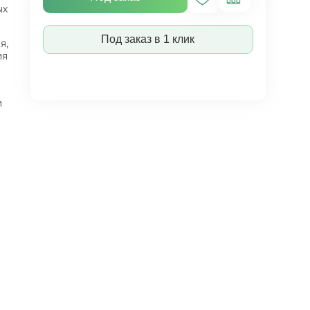
ых
Под заказ в 1 клик
я,
ия
и