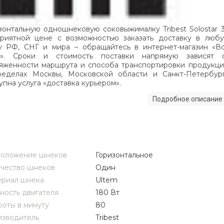
зонтальную одношнековую соковыжималку Tribest Solostar 
риятной цене с возможностью заказать доставку в люб
у РФ, СНГ и мира – обращайтесь в интернет-магазин «В
и». Сроки и стоимость поставки напрямую зависят 
яженности маршрута и способа транспортировки продукци
еделах Москвы, Московской области и Санкт-Петербур
упна услуга «доставка курьером».
Подробное описание
положение шнеков
Горизонтальное
чество шнеков
Один
риал шнека
Ultem
ость двигателя
180 Вт
оты в минуту
80
зводитель
Tribest