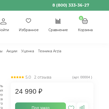
8 (800) 333-36-27
0
Войти
Избранное
Сравнение
Корзина
ы
Акции
Уценка
Техника Arzia
5.0
2
отзыва
(арт.
00004
)
ль
24 990 ₽
ых
ез
ка
то
то
Под заказ