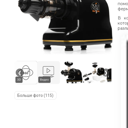
помо
ферм
В ко
кот
разл
❮
❯
3D
Видео
Больше фото (115)