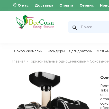
О нас
Доставка
Оплата
Сервис
Нов
Соковыжималки
Блендеры
Дегидраторы
Мельн
Главная >
Горизонтальные одношнековые
>
Соковыжима
Сок
Гор
Trib
овощ
ост
соко
обес