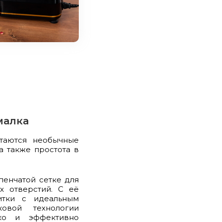
малка
етаются необычные
а также простота в
пенчатой сетке для
х отверстий. С её
итки с идеальным
овой технологии
гко и эффективно