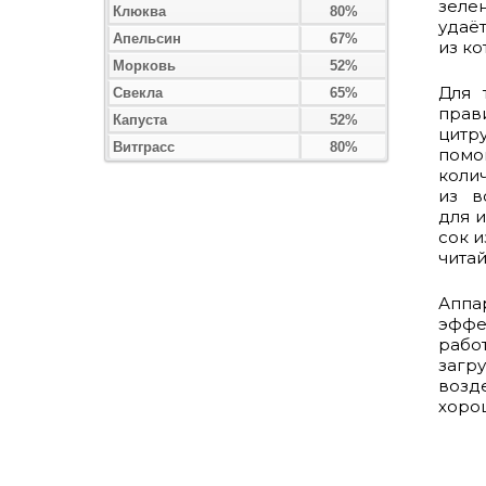
зелен
Клюква
80%
удаё
Апельсин
67%
из к
Морковь
52%
Для 
Свекла
65%
прав
Капуста
52%
цитру
Витграсс
80%
помо
коли
из в
для 
сок и
читай
Аппа
эффе
рабо
загр
возде
хоро