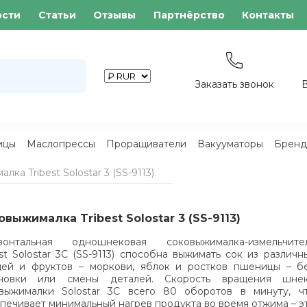
ости
Статьи
Отзывы
Партнёрство
Контакты
Заказать звонок
ицы
Маслопрессы
Проращиватели
Вакууматоры
Бренд
лка Tribest Solostar 3 (SS-9113)
овыжималка Tribest Solostar 3 (SS-9113)
изонтальная одношнековая соковыжималка-измельчите
est Solostar 3C (SS-9113) способна выжимать сок из различн
ей и фруктов – моркови, яблок и ростков пшеницы – б
ановки или смены деталей. Скорость вращения шне
выжималки Solostar 3C всего 80 оборотов в минуту, ч
печивает минимальный нагрев продукта во время отжима – э