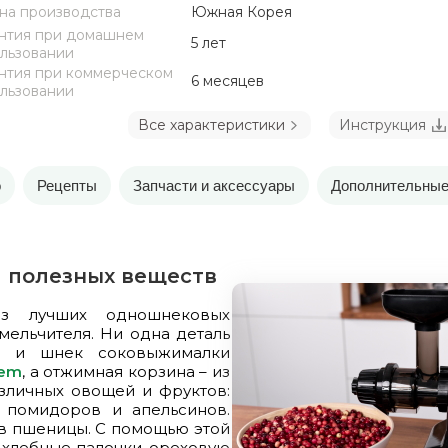
на производства
Южная Корея
нтия при домашнем
5 лет
льзовании
нтия при коммерческом
6 месяцев
льзовании
Все характеристики
Инструкция
о
Рецепты
Запчасти и аксессуары
Дополнительные
 полезных веществ
из лучших одношнековых
ельчителя. Ни одна деталь
ка и шнек соковыжималки
tem
, а отжимная корзина – из
азличных овощей и фруктов:
 помидоров и апельсинов.
ов пшеницы. С помощью этой
 хлебные палочки, ореховую