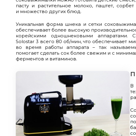
пасту и растительное молоко, паштет, сорбе
и множество других блюд.
Уникальная форма шнека и сетки соковыжималк
обеспечивает более высокую производительнос
корейскими одношнековыми аппаратами. 
Solostar 3 всего 80 об/мин, что обеспечивает 
во время работы аппарата – так называем
помогает сделать сок более свежим и с миним
ферментов и витаминов.
П
В
те
ра
Со
с
п
б
с