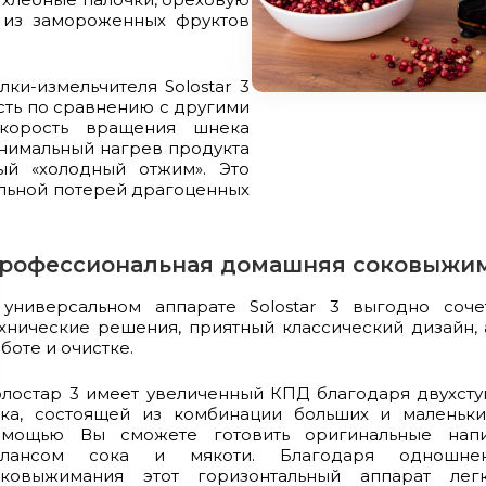
т из замороженных фруктов
и-измельчителя Solostar 3
ть по сравнению с другими
Скорость вращения шнека
минимальный нагрев продукта
ый «холодный отжим». Это
альной потерей драгоценных
рофессиональная домашняя соковыжи
 универсальном аппарате Solostar 3 выгодно соч
хнические решения, приятный классический дизайн, 
боте и очистке.
лостар 3 имеет увеличенный КПД благодаря двухсту
ока, состоящей из комбинации больших и маленьки
омощью Вы сможете готовить оригинальные нап
алансом сока и мякоти. Благодаря одношнек
оковыжимания этот горизонтальный аппарат ле