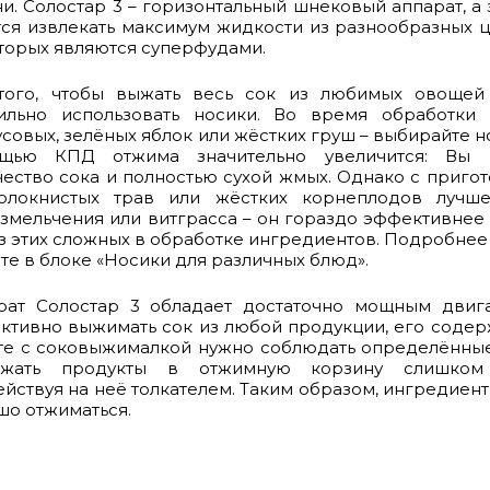
и. Солостар 3 – горизонтальный шнековый аппарат, а 
тся извлекать максимум жидкости из разнообразных ц
оторых являются суперфудами.
того, чтобы выжать весь сок из любимых овощей
ильно использовать носики. Во время обработки
совых, зелёных яблок или жёстких груш – выбирайте но
щью КПД отжима значительно увеличится: Вы 
чество сока и полностью сухой жмых. Однако с приго
олокнистых трав или жёстких корнеплодов лучше
измельчения или витграсса – он гораздо эффективнее
з этих сложных в обработке ингредиентов. Подробнее о
те в блоке «Носики для различных блюд».
рат Солостар 3 обладает достаточно мощным двиг
ктивно выжимать сок из любой продукции, его соде
те с соковыжималкой нужно соблюдать определённые
ужать продукты в отжимную корзину слишком 
йствуя на неё толкателем. Таким образом, ингредиент
шо отжиматься.