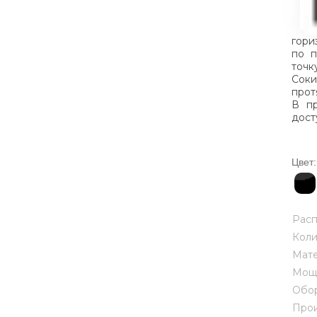
гори
по п
точк
Сок
прот
В пр
дост
Цвет:
Рас
Коли
Мате
Мощн
Обор
Прои