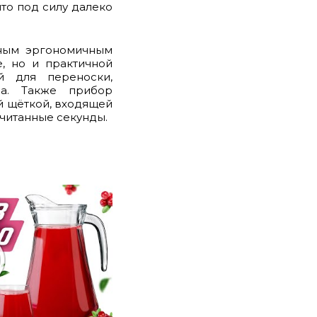
что под силу далеко
ьным эргономичным
, но и практичной
й для переноски,
ра. Также прибор
й щёткой, входящей
считанные секунды.