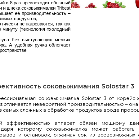
рый в 8 раз превосходит обычный
и и шнека соковыжималки Tribest
вышает её производительность –
бимых продуктов;
тически не нагреваются, так как
в минуту (технология «холодный
пуса без выступающих мелких
ра. А удобная ручка облегчает
ространстве.
ективность соковыжимания Solostar 3
ессиональная соковыжималка Solostar 3 от корейск
st отличается невероятной производительностью – он
из самых сложных в обработке продуктов вроде прор
й эффективностью аппарат обязан мощному дви
одаря которому соковыжималка может работать
рывов и остановок, отжимая сок из всевозможных 