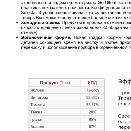
экологичного и надёжного материала Ge-Ultem, кото
пластик в показателях прочности. Конфигурация сетк
Solostar 3 усовершенствована, что существенно по
теперь Вы сможете получать ещё больше сока из лю
Холодный отжим.
Продукты в процессе отжима прак
скорость вращения шнека равна всего 80 оборотам 
отжим»);
Эргономичная форма.
Новая гладкая форма кор
деталей сокращает время на чистку и мытьё прибо
переноску и использование прибора в ограниченном п
Эфф
Продукт (1 кг)
КПД
Яблоки
72-85%
Проф
Виноград
83-88%
Tribe
сок 
Томаты
52-67%
Тыква
28%
Свое
Гранат
85%
благ
пере
Ананас
67%