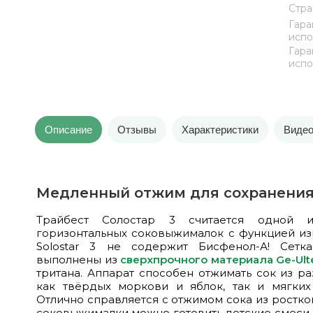
Стра
Гара
испо
Гара
испо
Описание
Отзывы
Характеристики
Виде
Медленный отжим для сохранения
Трайбест Солостар 3 считается одной 
горизонтальных соковыжималок с функцией изм
Solostar 3 не содержит Бисфенол-А! Сет
выполнены из
сверхпрочного материала Ge-Ul
тритана. Аппарат способен отжимать сок из р
как твёрдых моркови и яблок, так и мягких
Отлично справляется с отжимом сока из ростк
соковыжималки можно готовить детские смеси,