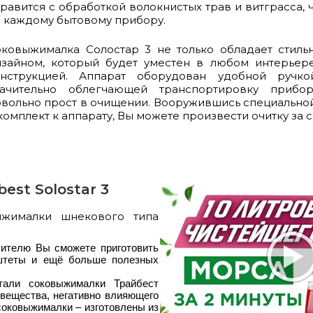
равится с обработкой волокнистых трав и витграсса, 
 каждому бытовому прибору.
оковыжималка Солостар 3 не только обладает стил
зайном, который будет уместен в любом интерьере
онструкцией. Аппарат оборудован удобной ручко
начительно облегчающей транспортировку прибо
вольно прост в очищении. Вооружившись специально
комплект к аппарату, Вы можете произвести очитку за 
st Solostar 3
ыжималки шнекового типа
ителю Вы сможете приготовить
аштеты и ещё больше полезных
али соковыжималки Трайбест
вещества, негативно влияющего
 соковыжималки – изготовлены из