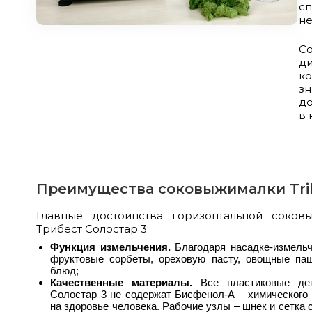
сп
не
С
ди
к
з
до
в 
Преимущества соковыжималки Tribe
Главные достоинства горизонтальной соков
Трибест Солостар 3:
Функция измельчения.
Благодаря насадке-измельч
фруктовые сорбеты, ореховую пасту, овощные п
блюд;
Качественные материалы.
Все пластиковые дет
Солостар 3 не содержат Бисфенол-А – химического 
на здоровье человека. Рабочие узлы – шнек и сетка