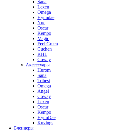
Sana
Lexen
Omega
Hyundae
Nuc
Oscar
Kempo
Magic
Feel Green
Cuchen
KHL
Coway
Аксессуары
Hurom
Sana
Tribest
Omega
Angel
Coway
Lexen
Oscar
Kempo
HyunDae
Kuvings
Блендеры