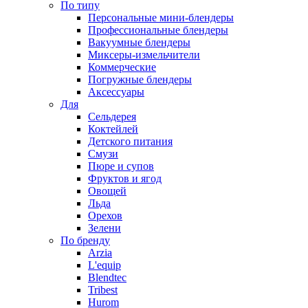
По типу
Персональные мини-блендеры
Профессиональные блендеры
Вакуумные блендеры
Миксеры-измельчители
Коммерческие
Погружные блендеры
Аксессуары
Для
Сельдерея
Коктейлей
Детского питания
Смузи
Пюре и супов
Фруктов и ягод
Овощей
Льда
Орехов
Зелени
По бренду
Arzia
L'equip
Blendtec
Tribest
Hurom