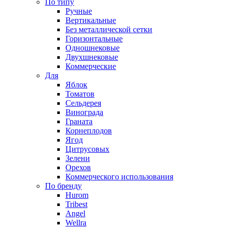
По типу
Ручные
Вертикальные
Без металлической сетки
Горизонтальные
Одношнековые
Двухшнековые
Коммерческие
Для
Яблок
Томатов
Cельдерея
Винограда
Граната
Корнеплодов
Ягод
Цитрусовых
Зелени
Орехов
Коммерческого использования
По бренду
Hurom
Tribest
Angel
Wellra