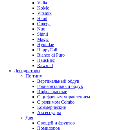
Vidia
KoMo
Vitamix
Hanil
Omega
Nuc
Shinil
Magic
Hyundae
HappyCall
Bianco di Puro
HausElec
Rawmid
Дегидраторы
По типу
Вертикальный обдув
Горизонтальный обдув
Инфракрасные
С цифровым управлением
С режимом Combo
Коммерческие
Аксессуары
Для
Овощей и фруктов
Помидоров