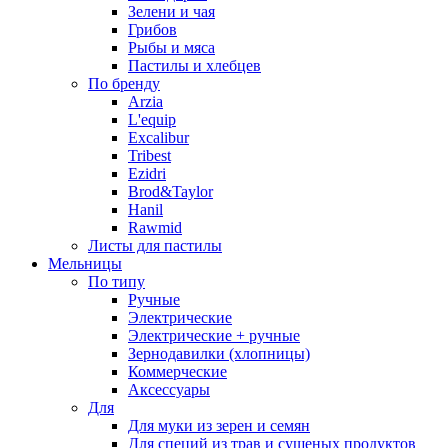
Зелени и чая
Грибов
Рыбы и мяса
Пастилы и хлебцев
По бренду
Arzia
L'equip
Excalibur
Tribest
Ezidri
Brod&Taylor
Hanil
Rawmid
Листы для пастилы
Мельницы
По типу
Ручные
Электрические
Электрические + ручные
Зернодавилки (хлопницы)
Коммерческие
Аксессуары
Для
Для муки из зерен и семян
Для специй из трав и сушеных продуктов