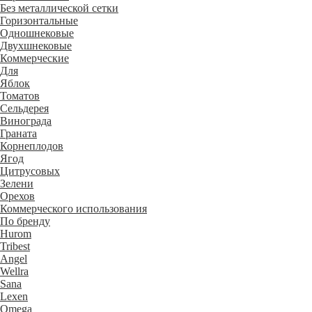
Без металлической сетки
Горизонтальные
Одношнековые
Двухшнековые
Коммерческие
Для
Яблок
Томатов
Cельдерея
Винограда
Граната
Корнеплодов
Ягод
Цитрусовых
Зелени
Орехов
Коммерческого использования
По бренду
Hurom
Tribest
Angel
Wellra
Sana
Lexen
Omega