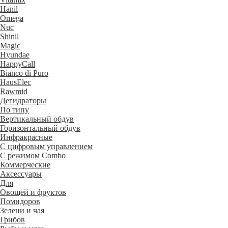
Hanil
Omega
Nuc
Shinil
Magic
Hyundae
HappyCall
Bianco di Puro
HausElec
Rawmid
Дегидраторы
По типу
Вертикальный обдув
Горизонтальный обдув
Инфракрасные
С цифровым управлением
С режимом Combo
Коммерческие
Аксессуары
Для
Овощей и фруктов
Помидоров
Зелени и чая
Грибов