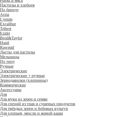
Рыбы и мяса
Пастилы и хлебцев
По бренду
Arzia
L'equip
Excalibur
Tribest
Ezidri
Brod&Taylor
Hanil
Rawmid
Листы для пастилы
Мельницы
По типу
Ручные
Электрические
Электрические + ручные
Зернодавилки (хлопницы)
Коммерческие
Аксессуары
Для
Для муки из зерен и семян
Для специй из трав и сушеных продуктов
Для твёрдых зерен и бобовых культур
Для хлопьев, мюсли и живой каши