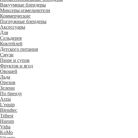
Вакуумные блендеры
Миксеры-измельчители
Коммерческие
Погружные блендеры
Аксессуары
Для
Сельдерея
Коктейлей
Детского питания
Смузи
Пюре и супов
Фруктов и ягод
Овощей
Льда
Орехов
Зелени
По бренду
Arzia
L'equip
Blendtec
Tribest
Hurom
Vidia
KoMo
Vitamix