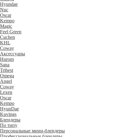
Hyundae
Nuc
Oscar
Kempo
Magic
Feel Green
Cuchen
KHL
Coway
Аксессуары
Hurom
Sana
Tribest
Omega
Angel
Coway
Lexen
Oscar
Kempo
HyunDae
Kuvings
Блендеры
По типу
Персональные мини-блендеры
Профессиональные блендеры