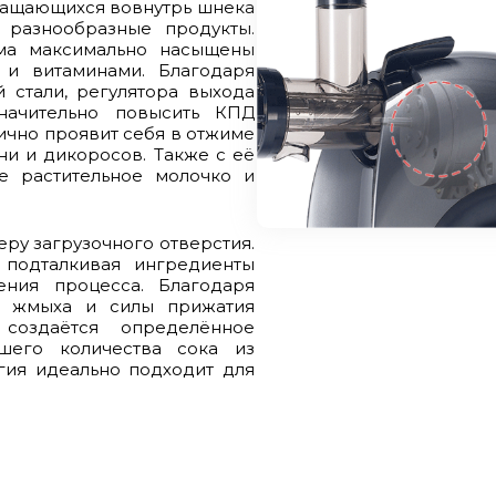
ращающихся вовнутрь шнека
разнообразные продукты.
ма максимально насыщены
 и витаминами. Благодаря
стали, регулятора выхода
значительно повысить КПД
ично проявит себя в отжиме
ни и дикоросов. Также с её
 растительное молочко и
ру загрузочного отверстия.
 подталкивая ингредиенты
ния процесса. Благодаря
а жмыха и силы прижатия
создаётся определённое
шего количества сока из
гия идеально подходит для