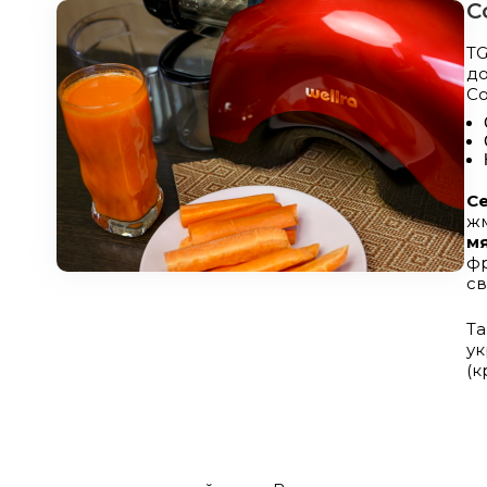
С
T
д
Со
С
ж
м
фр
св
Та
у
(к