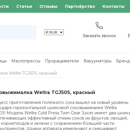
ости
Статьи
Отзывы
Партнёрство
Контакты
Заказать звонок
ицы
Маслопрессы
Проращиватели
Вакууматоры
Бренд
ка Wellra TGJ50S, красный
овыжималка Wellra TGJ50S, красный
есс приготовления полезного сока вышел на новый уровень
одаря горизонтальной шнековой соковыжималке Wellra
0S! Модель Wellra Cold Press Twin Gear Juicer имеет два шнека
печивающих эффективный отжим соков из фруктов, овощей,
, корнеплодов и зелени с сохранением большей части
нутриентов. Шнеки аппарата измельчают и смешивают