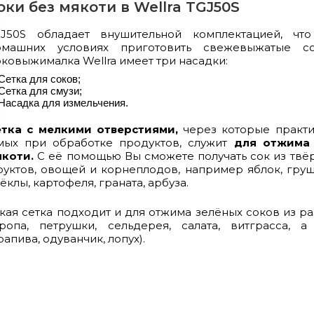
оки без мякоти в Wellra TGJ50S
GJ50S обладает внушительной комплектацией, чт
омашних условиях приготовить свежевыжатые с
ковыжималка Wellra имеет три насадки:
Сетка для соков;
Сетка для смузи;
Насадка для измельчения.
етка с мелкими отверстиями,
через которые практи
мых при обработке продуктов, служит
для отжима 
якоти.
С её помощью Вы сможете получать сок из твё
уктов, овощей и корнеплодов, например яблок, груш,
ёклы, картофеля, граната, арбуза.
кая сетка подходит и для отжима
зелёных соков из р
кропа, петрушки, сельдерея, салата, витграсса, 
рапива, одуванчик, лопух).