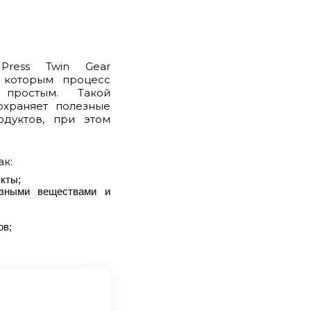
Press Twin Gear
я которым процесс
простым. Такой
охраняет полезные
одуктов, при этом
ак:
кты;
зными веществами и
ов;