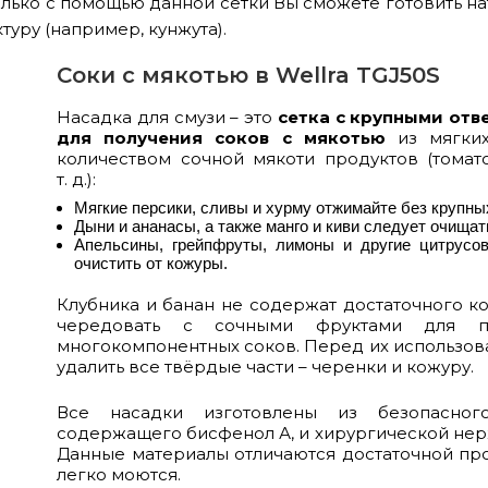
олько с помощью данной сетки Вы сможете готовить н
туру (например, кунжута).
Соки с мякотью в Wellra TGJ50S
Насадка для смузи – это
сетка с крупными отв
для получения соков с мякотью
из мягки
количеством сочной мякоти продуктов (томато
т. д.):
Мягкие персики, сливы и хурму отжимайте без крупны
Дыни и ананасы, а также манго и киви следует очищат
Апельсины, грейпфруты, лимоны и другие цитрусо
очистить от кожуры
.
Клубника и банан не содержат достаточного ко
чередовать с сочными фруктами для по
многокомпонентных соков. Перед их использов
удалить все твёрдые части – черенки и кожуру.
Все насадки изготовлены
из безопасног
содержащего бисфенол А, и хирургической нер
Данные материалы
отличаются достаточной пр
легко моются.