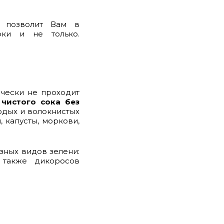
о позволит Вам в
оки и не только.
чески не проходит
чистого сока без
рдых и волокнистых
 капусты, моркови,
азных видов зелени
:
а также дикоросов