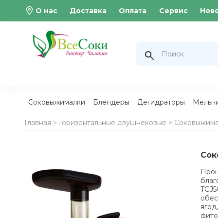
О нас
Доставка
Оплата
Сервис
Нов
Соковыжималки
Блендеры
Дегидраторы
Мельн
Главная >
Горизонтальные двушнековые
>
Соковыжимал
Сок
Проц
благ
TGJ5
обес
ягод
фито