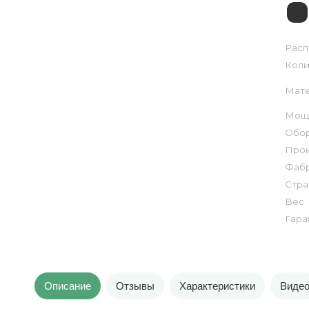
Расп
Коли
Мате
Мощн
Обор
Прои
Фаб
Стра
Вес
Гара
Описание
Отзывы
Характеристики
Виде