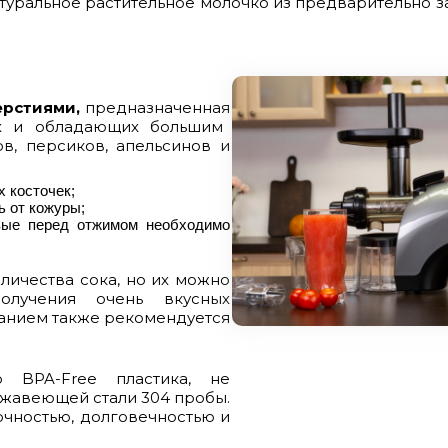
атуральное растительное молочко из предварительно 
ерстиями,
предназначенная
х и обладающих большим
в, персиков, апельсинов и
х косточек
;
ь от кожуры
;
вые перед отжимом необходимо
личества сока, но их можно
лучения очень вкусных
анием также рекомендуется
о BPA-Free пластика, не
жавеющей стали 304 пробы.
очностью, долговечностью и