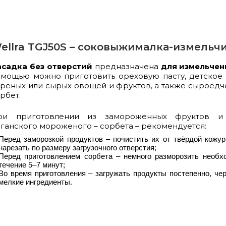
ellra TGJ50S – соковыжималка-измельч
асадка без отверстий
предназначена
для
измельчен
мощью можно приготовить ореховую пасту, детское
рёных или сырых овощей и фруктов, а также сыроед
рбет.
ри приготовлении из замороженных фруктов и
ганского мороженого – сорбета – рекомендуется:
Перед заморозкой продуктов – почистить их от твёрдой кожур
нарезать по размеру загрузочного отверстия;
Перед приготовлением сорбета – немного разморозить необх
течение 5–7 минут;
Во время приготовления – загружать продукты постепенно, че
мелкие ингредиенты.