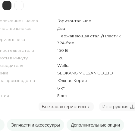
оложение шнеков
Горизонтальное
чество шнеков
Два
Нержавеющая сталь/Пластик
риал шнека
BPA-free
ость двигателя
150 Вт
оты в минуту
120
зводитель
Wellra
рика
SEOKANG MULSAN CO.,LTD
на производства
Южная Корея
6 кг
нтия
5 лет
Все характеристики
Инструкция
о
Запчасти и аксессуары
Дополнительные опции