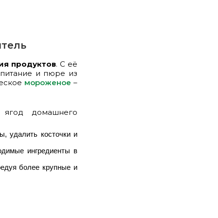
итель
ия продуктов
. С её
 питание и пюре из
ческое
мороженое
–
 ягод домашнего
ы, удалить косточки и
одимые ингредиенты в
редуя более крупные и