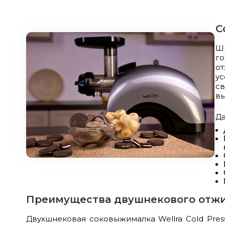
С
Ш
г
о
у
с
вы
Д
Преимущества двушнекового отж
Двухшнековая соковыжималка Wellra Cold Pres