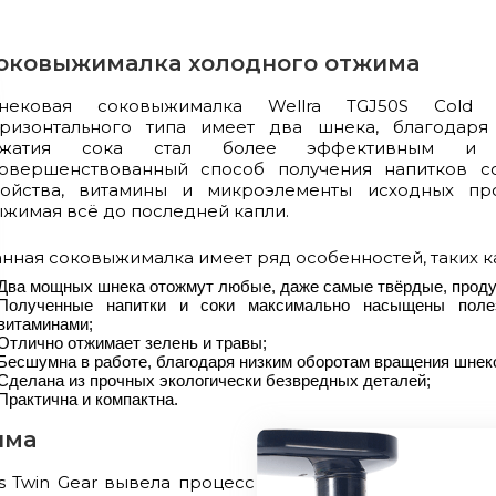
оковыжималка холодного отжима
нековая соковыжималка Wellra TGJ50S Cold 
оризонтального типа имеет два шнека, благодар
тжатия сока стал более эффективным и 
совершенствованный способ получения напитков с
войства, витамины и микроэлементы исходных пр
жимая всё до последней капли.
анная соковыжималка
имеет ряд особенностей, таких к
Два мощных шнека отожмут любые, даже самые твёрдые, проду
Полученные напитки и соки максимально насыщены поле
витаминами;
Отлично отжимает зелень и травы;
Бесшумна в работе, благодаря низким оборотам вращения шнек
Сделана из прочных экологически безвредных деталей;
Практична и компактна.
има
s Twin Gear вывела процесс