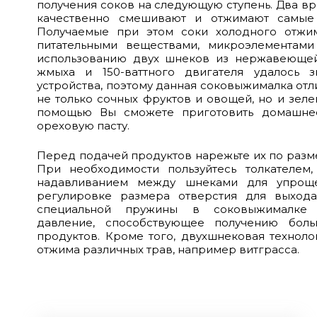
получения соков на следующую ступень. Два в
качественно смешивают и отжимают самые 
Получаемые при этом соки холодного отжи
питательными веществами, микроэлементами
использованию двух шнеков из нержавеющей 
жмыха и 150-ваттного двигателя удалось 
устройства, поэтому данная соковыжималка отл
не только сочных фруктов и овощей, но и зеле
помощью Вы сможете приготовить домашнее
ореховую пасту.
Перед подачей продуктов нарежьте их по разме
При необходимости пользуйтесь толкателем,
надавливанием между шнеками для упроще
регулировке размера отверстия для выход
специальной пружины в соковыжималке 
давление, способствующее получению боль
продуктов. Кроме того, двухшнековая техноло
отжима различных трав, например витграсса.