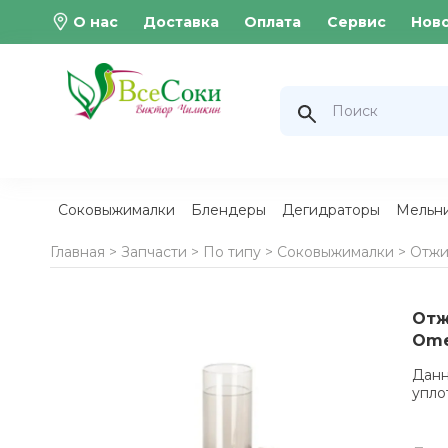
О нас
Доставка
Оплата
Сервис
Нов
Соковыжималки
Блендеры
Дегидраторы
Мельн
Главная >
Запчасти
>
По типу
>
Соковыжималки
>
Отжи
Отж
Ome
Данн
упло