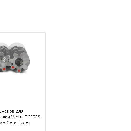
шнеков для
лки Wellra TGJ50S
in Gear Juicer