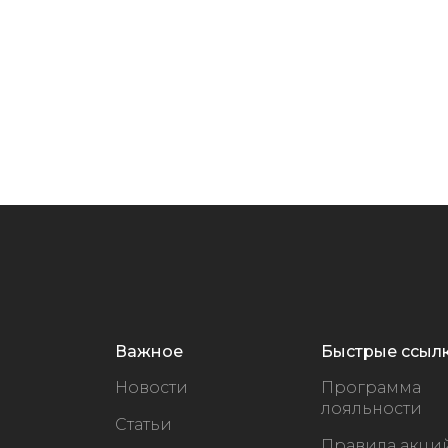
Важное
Быстрые ссыл
Новости
Программа
лояльности
Статьи
Правила акци