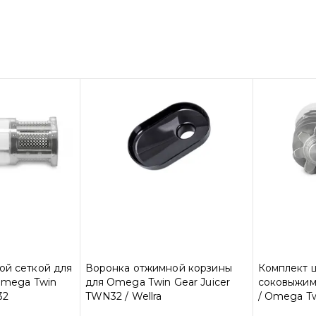
ой сеткой для
Воронка отжимной корзины
Комплект 
 Omega Twin
для Omega Twin Gear Juicer
соковыжима
32
TWN32 / Wellra
/ Omega Tw
TWN32