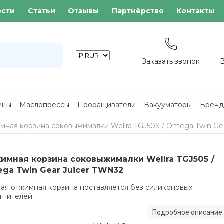
ости
Статьи
Отзывы
Партнёрство
Контакты
Заказать звонок
ицы
Маслопрессы
Проращиватели
Вакууматоры
Бренд
мная корзина соковыжималки Wellra TGJ50S / Omega Twin Ge
имная корзина соковыжималки Wellra TGJ50S /
ga Twin Gear Juicer TWN32
ая отжимная корзина поставляется без силиконовых
тнителей.
Подробное описание