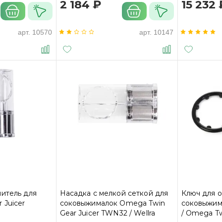
2 184 ₽
15 232 
арт.
10570
арт.
10147
итель для
Насадка с мелкой сеткой для
Ключ для 
 Juicer
соковыжималок Omega Twin
соковыжима
Gear Juicer TWN32 / Wellra
/ Omega Tw