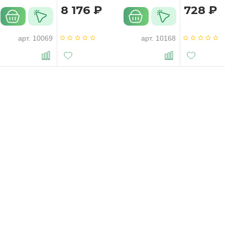
TWN32
8 176 ₽
728 ₽
арт.
10069
арт.
10168