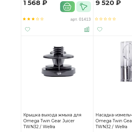
1 568 ₽
9 520 ₽
арт.
01413
Крышка выхода жмыха для
Насадка-измельч
Omega Twin Gear Juicer
Omega Twin Gear
TWN32 / Wellra
TWN32 / Wellra