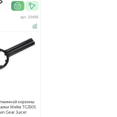
₽
арт.
10496
отжимной корзины
лки Wellra TGJ50S
in Gear Juicer