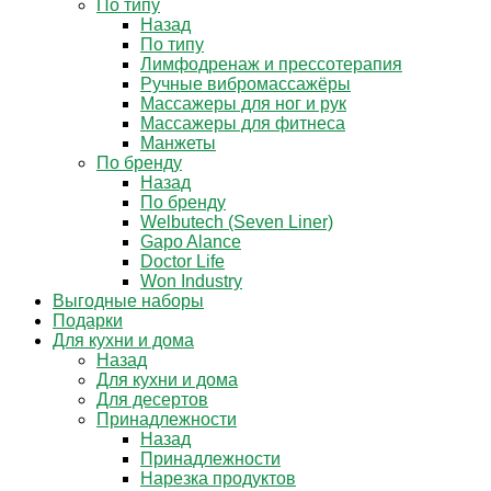
По типу
Назад
По типу
Лимфодренаж и прессотерапия
Ручные вибромассажёры
Массажеры для ног и рук
Массажеры для фитнеса
Манжеты
По бренду
Назад
По бренду
Welbutech (Seven Liner)
Gapo Alance
Doctor Life
Won Industry
Выгодные наборы
Подарки
Для кухни и дома
Назад
Для кухни и дома
Для десертов
Принадлежности
Назад
Принадлежности
Нарезка продуктов