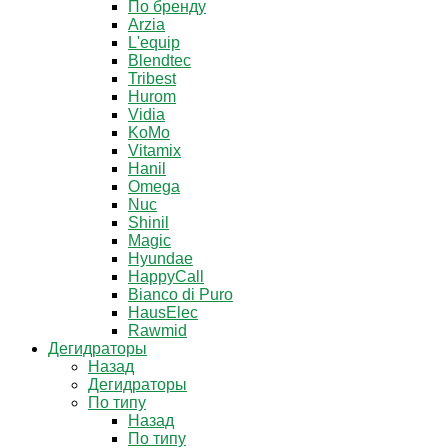
По бренду
Arzia
L'equip
Blendtec
Tribest
Hurom
Vidia
KoMo
Vitamix
Hanil
Omega
Nuc
Shinil
Magic
Hyundae
HappyCall
Bianco di Puro
HausElec
Rawmid
Дегидраторы
Назад
Дегидраторы
По типу
Назад
По типу