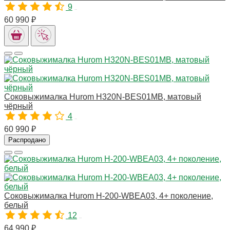
9
11014
60 990 ₽
Соковыжималка Hurom H320N-BES01MB, матовый
чёрный
4
11012
60 990 ₽
Распродано
Соковыжималка Hurom H-200-WBEA03, 4+ поколение,
белый
12
10783
64 990 ₽