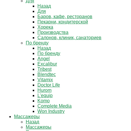
Для
Назад
Для
Баров, кафе, ресторанов
Пекарни, кондитерской
Хорека
Производства
Салонов, клиник, санаториев
По бренду
Назад
По бренду
Angel
Excalibur
Tribest
Blendtec
Vitamix
Doctor Life
Hurom
L'equip
Komo
Complete Media
Won Industry
Массажеры
Назад
Массажеры