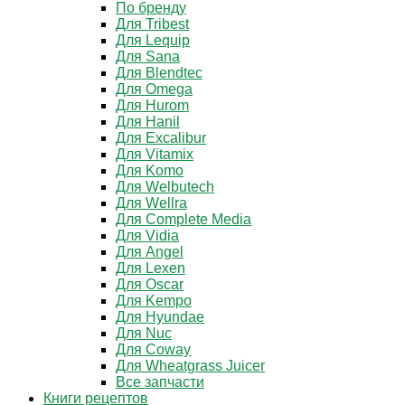
По бренду
Для Tribest
Для Lequip
Для Sana
Для Blendtec
Для Omega
Для Hurom
Для Hanil
Для Excalibur
Для Vitamix
Для Komo
Для Welbutech
Для Wellra
Для Complete Media
Для Vidia
Для Angel
Для Lexen
Для Oscar
Для Kempo
Для Hyundae
Для Nuc
Для Coway
Для Wheatgrass Juicer
Все запчасти
Книги рецептов