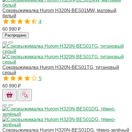
Соковыжималка Hurom H320N-BES01MW, матовый
белый
4
11013
60 990 ₽
Распродано
Соковыжималка Hurom H320N-BES01TG, титановый
серый
5
11011
60 990 ₽
Соковыжималка Hurom H320N-BES01DG, тёмно-зелёный