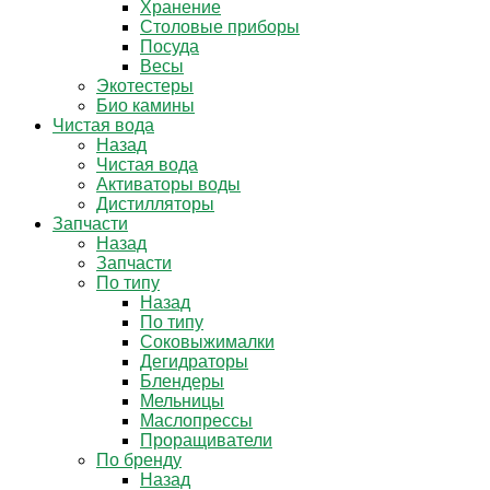
Хранение
Столовые приборы
Посуда
Весы
Экотестеры
Био камины
Чистая вода
Назад
Чистая вода
Активаторы воды
Дистилляторы
Запчасти
Назад
Запчасти
По типу
Назад
По типу
Соковыжималки
Дегидраторы
Блендеры
Мельницы
Маслопрессы
Проращиватели
По бренду
Назад