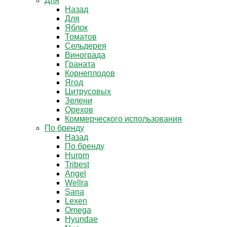
Для
Назад
Для
Яблок
Томатов
Cельдерея
Винограда
Граната
Корнеплодов
Ягод
Цитрусовых
Зелени
Орехов
Коммерческого использования
По бренду
Назад
По бренду
Hurom
Tribest
Angel
Wellra
Sana
Lexen
Omega
Hyundae