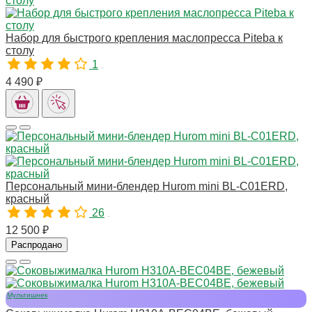
Набор для быстрого крепления маслопресса Piteba к
столу
1
10197
4 490 ₽
Персональный мини-блендер Hurom mini BL-C01ERD,
красный
26
10890
12 500 ₽
Распродано
Мультишнек