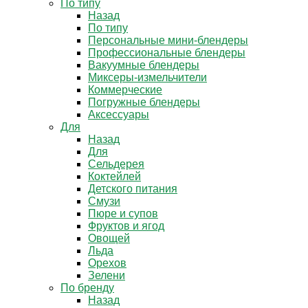
По типу
Назад
По типу
Персональные мини-блендеры
Профессиональные блендеры
Вакуумные блендеры
Миксеры-измельчители
Коммерческие
Погружные блендеры
Аксессуары
Для
Назад
Для
Сельдерея
Коктейлей
Детского питания
Смузи
Пюре и супов
Фруктов и ягод
Овощей
Льда
Орехов
Зелени
По бренду
Назад