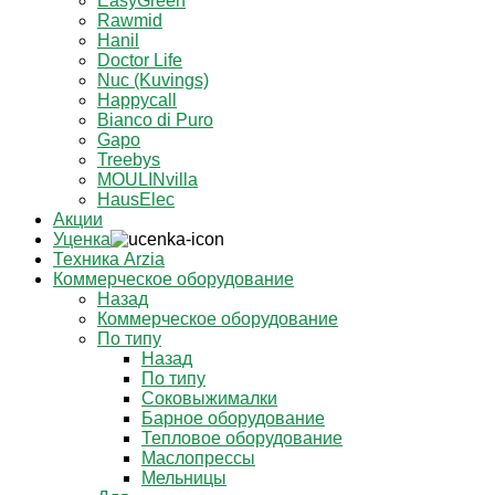
EasyGreen
Rawmid
Hanil
Doctor Life
Nuc (Kuvings)
Happycall
Bianco di Puro
Gapo
Treebys
MOULINvilla
HausElec
Акции
Уценка
Техника Arzia
Коммерческое оборудование
Назад
Коммерческое оборудование
По типу
Назад
По типу
Соковыжималки
Барное оборудование
Тепловое оборудование
Маслопрессы
Мельницы