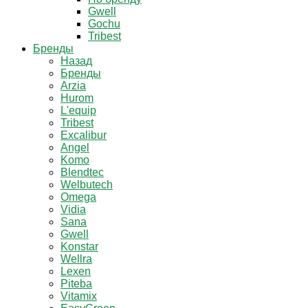
Gwell
Gochu
Tribest
Бренды
Назад
Бренды
Arzia
Hurom
L'equip
Tribest
Excalibur
Angel
Komo
Blendtec
Welbutech
Omega
Vidia
Sana
Gwell
Konstar
Wellra
Lexen
Piteba
Vitamix