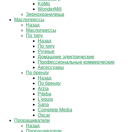
KoMo
WonderMill
Зернохранилища
Маслопрессы
Назад
Маслопрессы
По типу
Назад
По типу
Ручные
Домашние электрические
Профессиональные коммерческие
Аксессуары
По бренду
Назад
По бренду
Arzia
Piteba
L'equip
Sana
Complete Media
Oscar
Проращиватели
Назад
Проращиватели