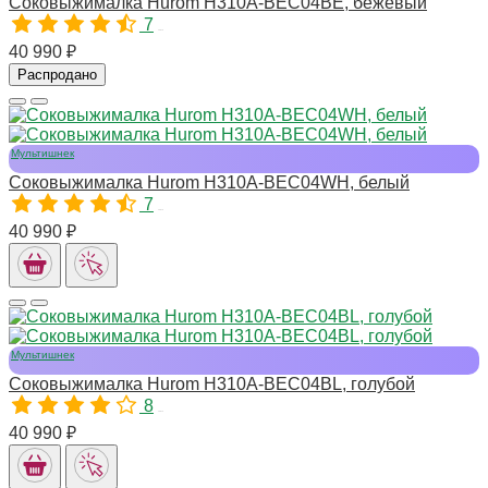
Соковыжималка Hurom H310A-BEC04BE, бежевый
7
10976
40 990 ₽
Распродано
Мультишнек
Соковыжималка Hurom H310A-BEC04WH, белый
7
10973
40 990 ₽
Мультишнек
Соковыжималка Hurom H310A-BEC04BL, голубой
8
10974
40 990 ₽