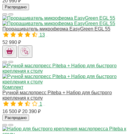
20 990 ₽
Распродано
Проращиватель микроферма EasyGreen EGL 55
13
00267
52 990 ₽
Комплект
Ручной маслопресс Piteba + Набор для быстрого
крепления к столу
1
A00037
16 500 ₽
20 390 ₽
Распродано