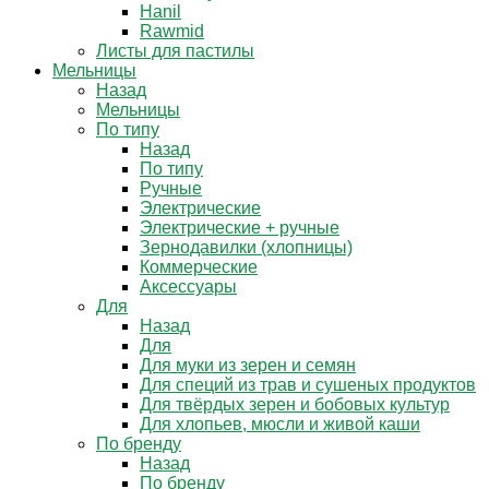
Hanil
Rawmid
Листы для пастилы
Мельницы
Назад
Мельницы
По типу
Назад
По типу
Ручные
Электрические
Электрические + ручные
Зернодавилки (хлопницы)
Коммерческие
Аксессуары
Для
Назад
Для
Для муки из зерен и семян
Для специй из трав и сушеных продуктов
Для твёрдых зерен и бобовых культур
Для хлопьев, мюсли и живой каши
По бренду
Назад
По бренду