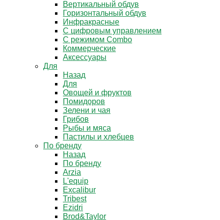
Вертикальный обдув
Горизонтальный обдув
Инфракрасные
С цифровым управлением
С режимом Combo
Коммерческие
Аксессуары
Для
Назад
Для
Овощей и фруктов
Помидоров
Зелени и чая
Грибов
Рыбы и мяса
Пастилы и хлебцев
По бренду
Назад
По бренду
Arzia
L'equip
Excalibur
Tribest
Ezidri
Brod&Taylor