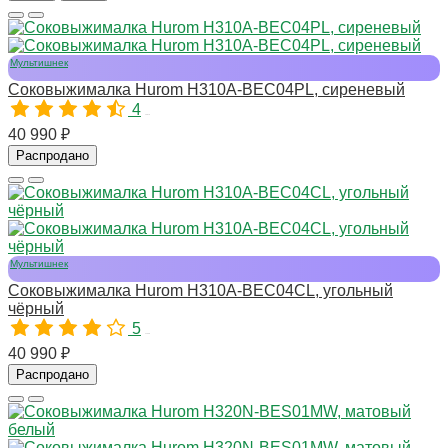
Мультишнек
Соковыжималка Hurom H310A-BEC04PL, сиреневый
4
10975
40 990 ₽
Распродано
Мультишнек
Соковыжималка Hurom H310A-BEC04CL, угольный
чёрный
5
11009
40 990 ₽
Распродано