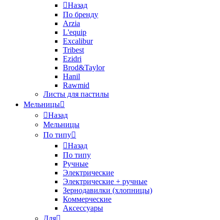
Назад
По бренду
Arzia
L'equip
Excalibur
Tribest
Ezidri
Brod&Taylor
Hanil
Rawmid
Листы для пастилы
Мельницы
Назад
Мельницы
По типу
Назад
По типу
Ручные
Электрические
Электрические + ручные
Зернодавилки (хлопницы)
Коммерческие
Аксессуары
Для