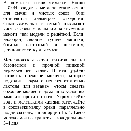
В комплект соковыжималки Hurom
H320N входят 2 металлические сетки:
для смузи и чистых соков. Они
отличаются диаметром отверстий.
Соковыжималки с сеткой отжимают
чистые соки с меньшим количеством
мякоти, чем модели с решёткой. Если,
наоборот, любите густые напитки,
богатые клетчаткой и пектином,
установите сетку для смузи.
Металлическая сетка изготовлена из
безопасной и прочной пищевой
нержавеющей стали. В ней удобно
готовить ореховое молочко, которое
подходит людям с непереносимостью
лактозы или веганам. Чтобы сделать
ореховое молоко в домашних условиях
замочите орехи на ночь. Утром слейте
воду и маленькими частями загружайте
в соковыжималку орехи, параллельно
подливая воду, в пропорции 1 к 4. Такое
молоко можно хранить в холодильнике
3–4 дня.