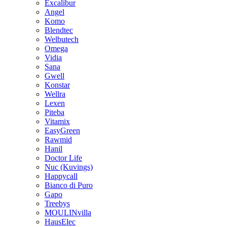
Excalibur
Angel
Komo
Blendtec
Welbutech
Omega
Vidia
Sana
Gwell
Konstar
Wellra
Lexen
Piteba
Vitamix
EasyGreen
Rawmid
Hanil
Doctor Life
Nuc (Kuvings)
Happycall
Bianco di Puro
Gapo
Treebys
MOULINvilla
HausElec