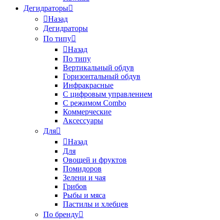
Дегидраторы
Назад
Дегидраторы
По типу
Назад
По типу
Вертикальный обдув
Горизонтальный обдув
Инфракрасные
С цифровым управлением
С режимом Combo
Коммерческие
Аксессуары
Для
Назад
Для
Овощей и фруктов
Помидоров
Зелени и чая
Грибов
Рыбы и мяса
Пастилы и хлебцев
По бренду