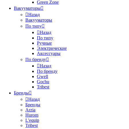
Green Zone
Вакууматоры
Назад
Вакууматоры
По типу
Назад
По типу
Ручные
Электрические
Аксессуары
По бренду
Назад
По бренду
Gwell
Gochu
Tribest
Бренды
Назад
Бренды
Arzia
Hurom
L'equip
Tribest