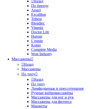
Назад
По бренду
Angel
Excalibur
Tribest
Blendtec
Vitamix
Doctor Life
Hurom
L'equip
Komo
Complete Media
Won Industry
Массажеры
Назад
Массажеры
По типу
Назад
По типу
Лимфодренаж и прессотерапия
Ручные вибромассажёры
Массажеры для ног и рук
Массажеры для фитнеса
Манжеты