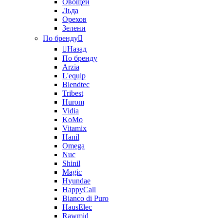
Овощей
Льда
Орехов
Зелени
По бренду
Назад
По бренду
Arzia
L'equip
Blendtec
Tribest
Hurom
Vidia
KoMo
Vitamix
Hanil
Omega
Nuc
Shinil
Magic
Hyundae
HappyCall
Bianco di Puro
HausElec
Rawmid