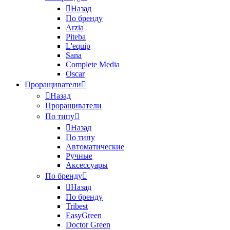
Назад
По бренду
Arzia
Piteba
L'equip
Sana
Complete Media
Oscar
Проращиватели
Назад
Проращиватели
По типу
Назад
По типу
Автоматические
Ручные
Аксессуары
По бренду
Назад
По бренду
Tribest
EasyGreen
Doctor Green