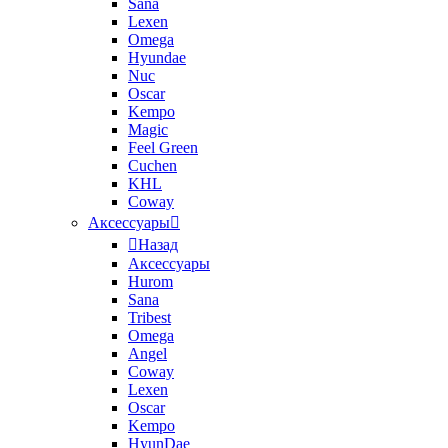
Sana
Lexen
Omega
Hyundae
Nuc
Oscar
Kempo
Magic
Feel Green
Cuchen
KHL
Coway
Аксессуары
Назад
Аксессуары
Hurom
Sana
Tribest
Omega
Angel
Coway
Lexen
Oscar
Kempo
HyunDae