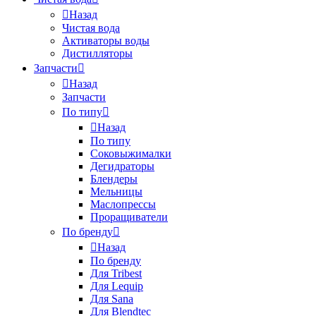
Назад
Чистая вода
Активаторы воды
Дистилляторы
Запчасти
Назад
Запчасти
По типу
Назад
По типу
Соковыжималки
Дегидраторы
Блендеры
Мельницы
Маслопрессы
Проращиватели
По бренду
Назад
По бренду
Для Tribest
Для Lequip
Для Sana
Для Blendtec