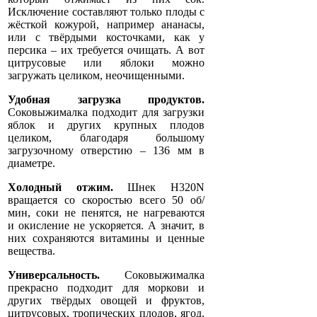
Исключение составляют только плоды с
жёсткой кожурой, например ананасы,
или с твёрдыми косточками, как у
персика – их требуется очищать. А вот
цитрусовые или яблоки можно
загружать целиком, неочищенными.
Удобная загрузка продуктов.
Соковыжималка подходит для загрузки
яблок и других крупных плодов
целиком, благодаря большому
загрузочному отверстию – 136 мм в
диаметре.
Холодный отжим.
Шнек H320N
вращается со скоростью всего 50 об/
мин, соки не пенятся, не нагреваются
и окисление не ускоряется. А значит, в
них сохраняются витамины и ценные
вещества.
Универсальность.
Соковыжималка
прекрасно подходит для моркови и
других твёрдых овощей и фруктов,
цитрусовых, тропических плодов, ягод,