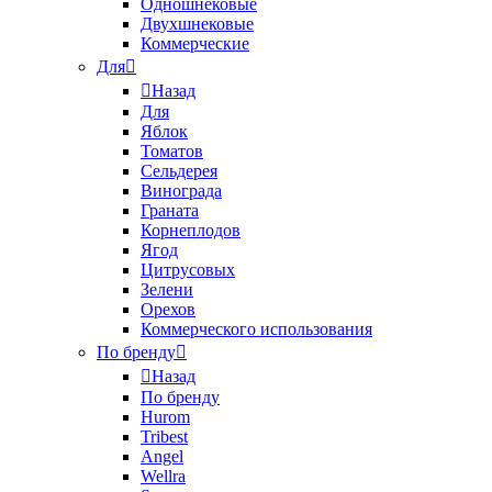
Одношнековые
Двухшнековые
Коммерческие
Для
Назад
Для
Яблок
Томатов
Cельдерея
Винограда
Граната
Корнеплодов
Ягод
Цитрусовых
Зелени
Орехов
Коммерческого использования
По бренду
Назад
По бренду
Hurom
Tribest
Angel
Wellra