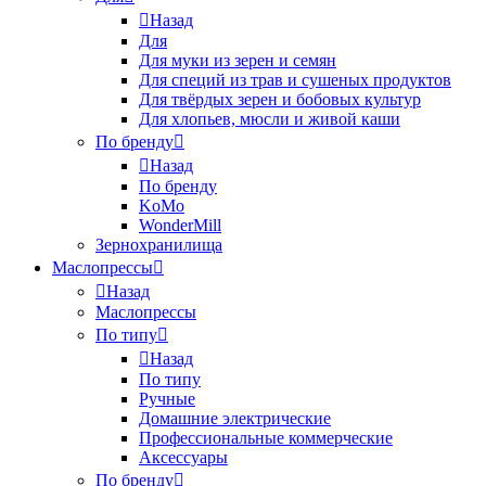
Назад
Для
Для муки из зерен и семян
Для специй из трав и сушеных продуктов
Для твёрдых зерен и бобовых культур
Для хлопьев, мюсли и живой каши
По бренду
Назад
По бренду
KoMo
WonderMill
Зернохранилища
Маслопрессы
Назад
Маслопрессы
По типу
Назад
По типу
Ручные
Домашние электрические
Профессиональные коммерческие
Аксессуары
По бренду