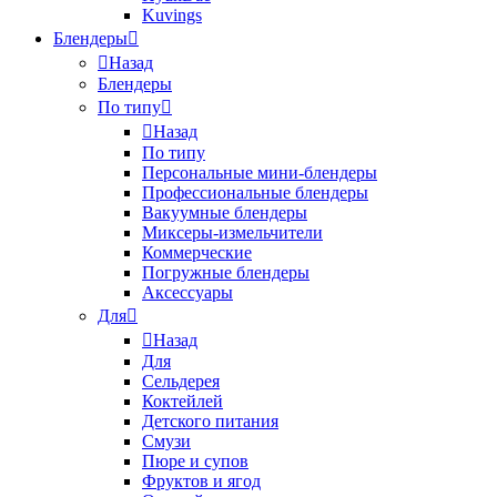
Kuvings
Блендеры
Назад
Блендеры
По типу
Назад
По типу
Персональные мини-блендеры
Профессиональные блендеры
Вакуумные блендеры
Миксеры-измельчители
Коммерческие
Погружные блендеры
Аксессуары
Для
Назад
Для
Сельдерея
Коктейлей
Детского питания
Смузи
Пюре и супов
Фруктов и ягод