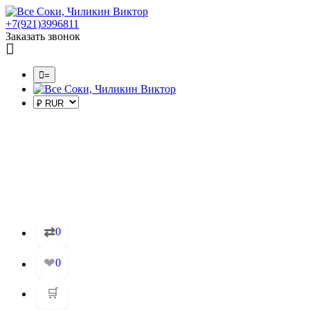
+7(921)3996811
Заказать звонок
=
⇄
0
❤
0
🛒