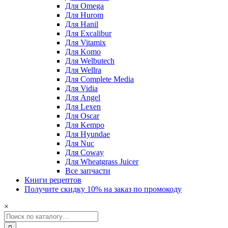
Для Omega
Для Hurom
Для Hanil
Для Excalibur
Для Vitamix
Для Komo
Для Welbutech
Для Wellra
Для Complete Media
Для Vidia
Для Angel
Для Lexen
Для Oscar
Для Kempo
Для Hyundae
Для Nuc
Для Coway
Для Wheatgrass Juicer
Все запчасти
Книги рецептов
Получите скидку 10% на заказ по промокоду
×