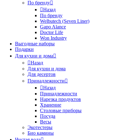
По бренду
Назад
По бренду
Welbutech (Seven Liner)
Gapo Alance
Doctor Life
Won Industry
Выгодные наборы
Подарки
Для кухни и дома
Назад
Для кухни и дома
Для десертов
Принадлежности
Назад
Принадлежности
Нарезка продуктов
Хранение
Столовые приборы
Посуда
Весы
Экотестеры
Био камины
Чистая вода