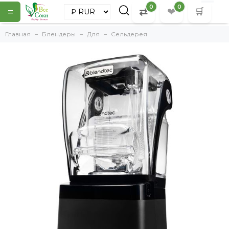
0
0
=
⇄
❤
🛒
Главная
Блендеры
Для
Сельдерея