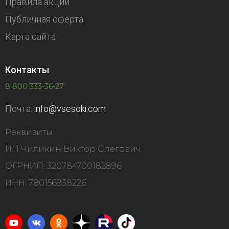
Правила акций
Публичная оферта
Карта сайта
Контакты
8 800 333-36-27
Почта:
info@vsesoki.com
Реквизиты
ИП Чиликин Виктор Олегович
ОГРНИП: 320784700182896
ИНН: 780156938226