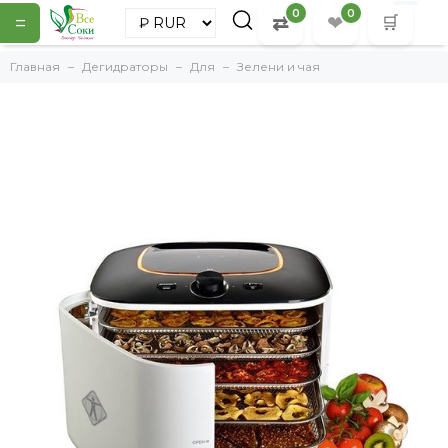
0
0
=
⇄
❤
🛒
Главная
Дегидраторы
Для
Зелени и чая