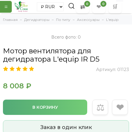
0
0
=
⇄
❤
🛒
Главная
Дегидраторы
По типу
Аксессуары
L'equip
Всего фото: 0
Мотор вентилятора для
дегидратора L'equip IR D5
Артикул:
01123
8 008 ₽
⚖
❤
В КОРЗИНУ
Заказ в один клик