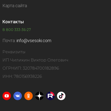
Карта сайта
Контакты
8 800 333-36-27
Почта:
info@vsesoki.com
Реквизиты
ИП Чиликин Виктор Олегович
ОГРНИП: 320784700182896
ИНН: 780156938226