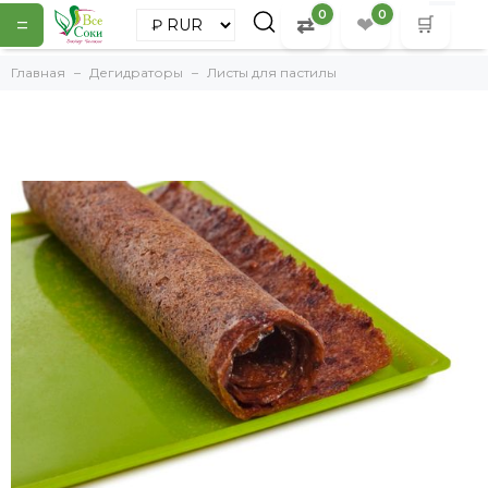
0
0
=
⇄
❤
🛒
Главная
Дегидраторы
Листы для пастилы