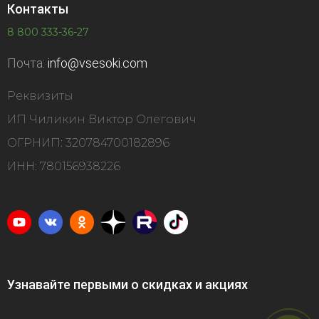
Контакты
8 800 333-36-27
Почта:
info@vsesoki.com
Реквизиты
ИП Чиликин Виктор Олегович
ОГРНИП: 320784700182896
ИНН: 780156938226
Узнавайте первыми о скидках и акциях